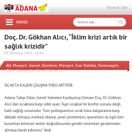
Normal Site
MENÜ
Doç. Dr. Gökhan Alıcı, “İklim krizi artık bir
sağlık krizidir”
03 Temmuz 2026 -
10:55
Alt Manşet
,
Genel
,
Gündem
,
Manşet
,
Son Dakika
,
Sürmanşet
,
Tüm Manşetler
,
Yerel Haberler
SICAKTA KALBİN ÇALIŞMA YÜKÜ ARTIYOR
Adana Tabip Odası Genel Sekreteri Kardiyoloji Uzmanı Doç. Dr. Gökhan
Alıcı’dan sıcaklara karşı ciddi uyarı: “Aşırı sıcaklar bir konfor sorunu değil,
halk sağlığı sorunudur. Tüm yurttaşlarımızı sıcak hava dalgalarına karşı
dikkatli olmaya; merkezi idareyi, yerel yönetimleri, işverenleri ve ilgili tüm
kurumları bilimsel veriler doğrultusunda gerekli önlemleri gecikmeden
almaya davet ediyoruz” dedi.