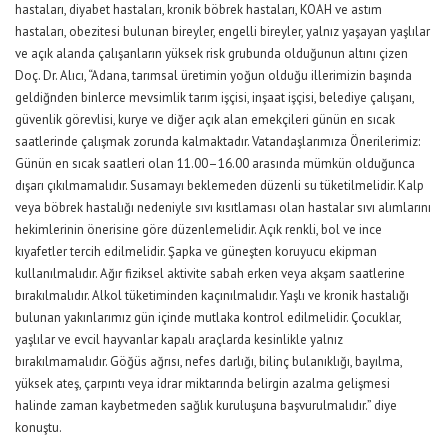
hastaları, diyabet hastaları, kronik böbrek hastaları, KOAH ve astım
hastaları, obezitesi bulunan bireyler, engelli bireyler, yalnız yaşayan yaşlılar
ve açık alanda çalışanların yüksek risk grubunda olduğunun altını çizen
Doç. Dr. Alıcı, “Adana, tarımsal üretimin yoğun olduğu illerimizin başında
geldiğnden binlerce mevsimlik tarım işçisi, inşaat işçisi, belediye çalışanı,
güvenlik görevlisi, kurye ve diğer açık alan emekçileri günün en sıcak
saatlerinde çalışmak zorunda kalmaktadır. Vatandaşlarımıza Önerilerimiz:
Günün en sıcak saatleri olan 11.00–16.00 arasında mümkün olduğunca
dışarı çıkılmamalıdır. Susamayı beklemeden düzenli su tüketilmelidir. Kalp
veya böbrek hastalığı nedeniyle sıvı kısıtlaması olan hastalar sıvı alımlarını
hekimlerinin önerisine göre düzenlemelidir. Açık renkli, bol ve ince
kıyafetler tercih edilmelidir. Şapka ve güneşten koruyucu ekipman
kullanılmalıdır. Ağır fiziksel aktivite sabah erken veya akşam saatlerine
bırakılmalıdır. Alkol tüketiminden kaçınılmalıdır. Yaşlı ve kronik hastalığı
bulunan yakınlarımız gün içinde mutlaka kontrol edilmelidir. Çocuklar,
yaşlılar ve evcil hayvanlar kapalı araçlarda kesinlikle yalnız
bırakılmamalıdır. Göğüs ağrısı, nefes darlığı, bilinç bulanıklığı, bayılma,
yüksek ateş, çarpıntı veya idrar miktarında belirgin azalma gelişmesi
halinde zaman kaybetmeden sağlık kuruluşuna başvurulmalıdır.” diye
konuştu.