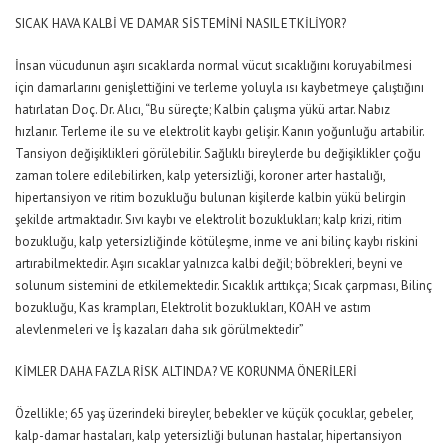
SICAK HAVA KALBİ VE DAMAR SİSTEMİNİ NASIL ETKİLİYOR?
İnsan vücudunun aşırı sıcaklarda normal vücut sıcaklığını koruyabilmesi
için damarlarını genişlettiğini ve terleme yoluyla ısı kaybetmeye çalıştığını
hatırlatan Doç. Dr. Alıcı, “Bu süreçte; Kalbin çalışma yükü artar. Nabız
hızlanır. Terleme ile su ve elektrolit kaybı gelişir. Kanın yoğunluğu artabilir.
Tansiyon değişiklikleri görülebilir. Sağlıklı bireylerde bu değişiklikler çoğu
zaman tolere edilebilirken, kalp yetersizliği, koroner arter hastalığı,
hipertansiyon ve ritim bozukluğu bulunan kişilerde kalbin yükü belirgin
şekilde artmaktadır. Sıvı kaybı ve elektrolit bozuklukları; kalp krizi, ritim
bozukluğu, kalp yetersizliğinde kötüleşme, inme ve ani bilinç kaybı riskini
artırabilmektedir. Aşırı sıcaklar yalnızca kalbi değil; böbrekleri, beyni ve
solunum sistemini de etkilemektedir. Sıcaklık arttıkça; Sıcak çarpması, Bilinç
bozukluğu, Kas krampları, Elektrolit bozuklukları, KOAH ve astım
alevlenmeleri ve İş kazaları daha sık görülmektedir”
KİMLER DAHA FAZLA RİSK ALTINDA? VE KORUNMA ÖNERİLERİ
Özellikle; 65 yaş üzerindeki bireyler, bebekler ve küçük çocuklar, gebeler,
kalp-damar hastaları, kalp yetersizliği bulunan hastalar, hipertansiyon