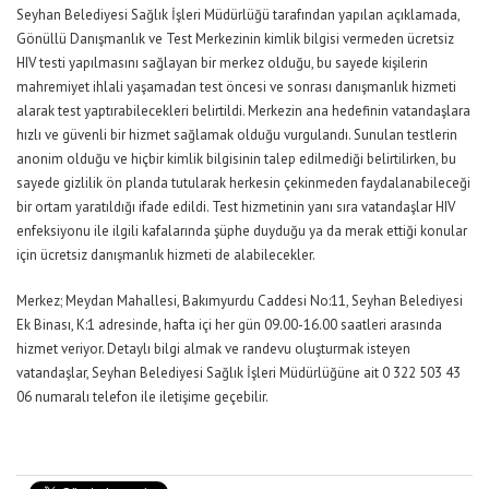
Seyhan Belediyesi Sağlık İşleri Müdürlüğü tarafından yapılan açıklamada,
Gönüllü Danışmanlık ve Test Merkezinin kimlik bilgisi vermeden ücretsiz
HIV testi yapılmasını sağlayan bir merkez olduğu, bu sayede kişilerin
mahremiyet ihlali yaşamadan test öncesi ve sonrası danışmanlık hizmeti
alarak test yaptırabilecekleri belirtildi. Merkezin ana hedefinin vatandaşlara
hızlı ve güvenli bir hizmet sağlamak olduğu vurgulandı. Sunulan testlerin
anonim olduğu ve hiçbir kimlik bilgisinin talep edilmediği belirtilirken, bu
sayede gizlilik ön planda tutularak herkesin çekinmeden faydalanabileceği
bir ortam yaratıldığı ifade edildi. Test hizmetinin yanı sıra vatandaşlar HIV
enfeksiyonu ile ilgili kafalarında şüphe duyduğu ya da merak ettiği konular
için ücretsiz danışmanlık hizmeti de alabilecekler.
Merkez; Meydan Mahallesi, Bakımyurdu Caddesi No:11, Seyhan Belediyesi
Ek Binası, K:1 adresinde, hafta içi her gün 09.00-16.00 saatleri arasında
hizmet veriyor. Detaylı bilgi almak ve randevu oluşturmak isteyen
vatandaşlar, Seyhan Belediyesi Sağlık İşleri Müdürlüğüne ait 0 322 503 43
06 numaralı telefon ile iletişime geçebilir.