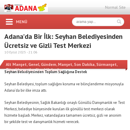
Normal Site
MENÜ
Adana’da Bir İlk: Seyhan Belediyesinden
Ücretsiz ve Gizli Test Merkezi
10 Eylül 2025 -
21:06
Alt Manşet
,
Genel
,
Gündem
,
Manşet
,
Son Dakika
,
Sürmanşet
,
Tüm Manşetler
,
Yerel Haberler
Seyhan Belediyesinden Toplum Sağlığına Destek
Seyhan Belediyesi, toplum sağlığını koruma ve bilinçlendirme misyonuyla
Adana’da bir ilke imza attı.
Seyhan Belediyesinin, Sağlık Bakanlığı onaylı Gönüllü Danışmanlık ve Test
Merkezi, belediye bünyesinde kurulan ilk gönüllü test merkezi olarak
hizmete başladı. Merkez, vatandaşlara tamamen ücretsiz, gizli ve anonim
bir şekilde test ve danışmanlık hizmeti verecek.