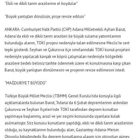
“Ekili ve dikili tarım arazilerine el koydular”
“Büyük yanlıştan dönülsün, proje revize edilsin”
ANKARA- Cumhuriyet Halk Partisi (CHP) Adana Milletvekili Ayhan Barut,
Adana’da ekili ve dikili tarım arazileri ile büyük sulama yatırımlarının
bulunduğu alanın, TOKİ projesi nedeniyle talan edilmesine Meclis’te sert
tepki gösterdi. Seyhan ve Çukurova ilçe sınırlarındaki TOKİ konut projeleri
nedeniyle yapılacak kavşak ve köprü çalışmaları nedeniyle bölgedeki
arazilere bedeli belirsiz tarihte ödenmek üzere el konulmasına karşı çıkan
Barut, büyük yanlıştan dönülmesini ve projenin revize edilmesini istedi.
“MAĞDURİYET BÜYÜDÜ”
Türkiye Büyük Millet Meclisi (TBMM) Genel Kurulu’nda konuyla ilgili
açıklamalarda bulunan Barut, “Adana’da 6 Şubat depremlerinin ardından
Çukurova ve Seyhan İlçeleri’nde TOKİ tarafından deprem konutları
yapılmaya başlanmış, arazi ve yer seçimi konusunda uyarılara kulak
asılmamıştır. Söz konusu konutların yapıldığı, ekili ve dikili tarım arazilerinin
olduğu, su kaynaklarının bulunduğu alan, Gaziantep-Adana-Mersin
Otoyolu bitişiğindedir. Bu deprem konutlarına ulaşım için otoyolun güney