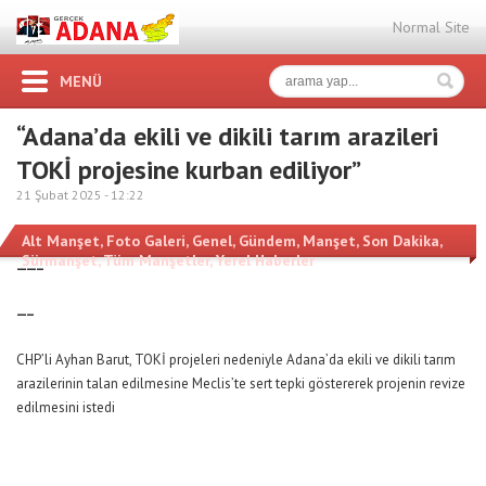
Normal Site
MENÜ
“Adana’da ekili ve dikili tarım arazileri
TOKİ projesine kurban ediliyor”
21 Şubat 2025 -
12:22
Alt Manşet
,
Foto Galeri
,
Genel
,
Gündem
,
Manşet
,
Son Dakika
,
Sürmanşet
,
Tüm Manşetler
,
Yerel Haberler
——–
—–
CHP’li Ayhan Barut, TOKİ projeleri nedeniyle Adana’da ekili ve dikili tarım
arazilerinin talan edilmesine Meclis’te sert tepki göstererek projenin revize
edilmesini istedi