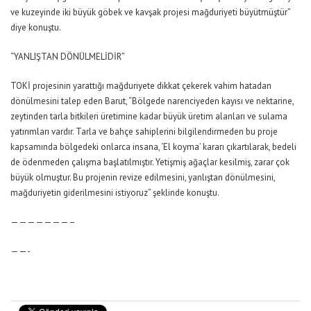
ve kuzeyinde iki büyük göbek ve kavşak projesi mağduriyeti büyütmüştür”
diye konuştu.
“YANLIŞTAN DÖNÜLMELİDİR”
TOKİ projesinin yarattığı mağduriyete dikkat çekerek vahim hatadan
dönülmesini talep eden Barut, “Bölgede narenciyeden kayısı ve nektarine,
zeytinden tarla bitkileri üretimine kadar büyük üretim alanları ve sulama
yatırımları vardır. Tarla ve bahçe sahiplerini bilgilendirmeden bu proje
kapsamında bölgedeki onlarca insana, ‘El koyma’ kararı çıkartılarak, bedeli
de ödenmeden çalışma başlatılmıştır. Yetişmiş ağaçlar kesilmiş, zarar çok
büyük olmuştur. Bu projenin revize edilmesini, yanlıştan dönülmesini,
mağduriyetin giderilmesini istiyoruz” şeklinde konuştu.
———————–
——-