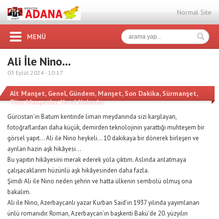
Normal Site
MENÜ
Ali İle Nino…
03 Eylül 2024 -
10:17
Alt Manşet
,
Genel
,
Gündem
,
Manşet
,
Son Dakika
,
Sürmanşet
,
Tüm Manşetler
,
Yerel Haberler
Gürcistan’ın Batum kentinde liman meydanında sizi karşılayan,
fotoğraflardan daha küçük, demirden teknolojinin yarattığı muhteşem bir
görsel yapıt… Ali ile Nino heykeli… 10 dakikaya bir dönerek birleşen ve
ayrılan hazin aşk hikâyesi…
Bu yapıtın hikâyesini merak ederek yola çıktım. Aslında anlatmaya
çalışacaklarım hüzünlü aşk hikâyesinden daha fazla.
Şimdi Ali ile Nino neden şehrin ve hatta ülkenin sembolü olmuş ona
bakalım.
Ali ile Nino, Azerbaycanlı yazar Kurban Said’in 1937 yılında yayımlanan
ünlü romanıdır. Roman, Azerbaycan’ın başkenti Bakü’de 20. yüzyılın