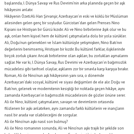
başlarında, I. Dünya Savaşı ve Rus Devrimi’nin arka planında geçen bir aşk
hikâyesini anlatır.
Hikâyenin Özeti:Ali Han Şirvanşir, Azerbaycan’ın eski ve köklü bir Müslüman
ailesinden gelen genç bir soyludur. Gürcistan’dan gelen Prenses Nino
Kipiani ise Hristiyan bir Gürcü kızıdır. Ali ve Nino birbirlerine âşık olur ve bu
aşk, onları hem kişisel hem de kültürel çatışmalarla dolu bir yola sürükler.
Ali, Doğu’nun gelenekleri ve İslam kültürüyle yetişmişken, Nino Batı’nın
değerlerini benimsemiş, Hristiyan bir kızdır. Bu kültürel farklar, ilişkilerinde
birçok zorluk çıkarır. Ancak birbirlerine olan aşkları, bu zorlukları aşmalarını
sağlar. Ne var ki, I. Dünya Savaşı, Rus Devrimi ve Azerbaycan’ın bağımsızlık
mücadelesi gibi tarihsel olaylar, aşklarını zor bir sınavla karşı karşıya bırakır.
Roman, Ali ile Nino’nun aşk hikâyesinin yanı sıra, o dönemde
Azerbaycan’daki sosyal, kültürel ve siyasi değişimleri de ele alır. Doğu ve
Batı’nın, gelenek ve modernitenin kesiştiği bir noktada geçen hikâye, aynı
zamanda Azerbaycan’ın bağımsızlık mücadelesini de gözler önüne serer.
Ali ile Nino, kültürel çatışmaların, savaşın ve devrimlerin ortasında
filizlenen bir aşkı anlatırken, aynı zamanda farklı kültürlerin ve inançların
nasıl bir arada var olabileceğini de sorgular.
Ali ile Nino’nun aşkı nasıl son bulmuş?
Ali ile Nino romanının sonunda, Ali ve Nino’nun aşkı trajik bir şekilde son