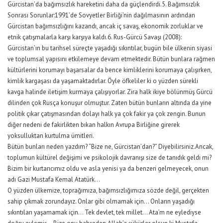
Gürcistan’da bağımsızlık hareketini daha da güçlendirdi.5. Bağımsızlık
Sonrası Sorunlar:1991’de Sovyetler Birliği’nin dağılmasının ardından
Gürcistan bağımsızlığını kazandı, ancak iç savaş, ekonomik zorluklar ve
etnik çatışmalarla karşı karşıya kaldı.6. Rus-Gürcü Savaşı (2008):
Gürcistan’ın bu tarihsel süreçte yaşadığı sıkıntılar, bugün bile ülkenin siyasi
ve toplumsal yapısını etkilemeye devam etmektedir. Bütün bunlara rağmen
kültürlerini korumayı başarsalar da bence kimliklerini korumaya çalışırken,
kimlik kargaşası da yaşamaktadırlar. Öyle öfkeliler ki o yüzden sürekli
kavga halinde iletişim kurmaya çalışıyorlar. Zira halk ikiye bölünmüş Gürcü
dilinden çok Rusça konuşur olmuştur. Zaten bütün bunların altında da yine
politik çıkar çatışmasından dolayı halk ya çok fakir ya çok zengin. Bunun
diğer nedeni de fakirlikten bıkan halkın Avrupa Birliğine girerek
yoksulluktan kurtulma ümitleri.
Bütün bunları neden yazdım? “Bize ne, Gürcistan’dan?” Diyebilirsiniz.Ancak,
toplumun kültürel değişimi ve psikolojik davranışı size de tanıdık geldi mi?
Bizim bir kurtarıcımız oldu ve asla yenisi ya da benzeri gelmeyecek, onun
adı Gazi Mustafa Kemal Atatürk…
O yüzden ülkemize, toprağımıza, bağımsızlığımıza sözde değil, gerçekten
sahip çıkmak zorundayız. Onlar gibi olmamak için… Onların yaşadığı
sıkıntıları yaşamamak için… Tek devlet, tek millet… Ata’m ne eylediyse