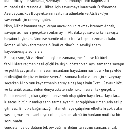
bulur. Hikâyenin sonunda, Azerbaycan Cumhuriyeti’nin bağımsızlık
mücadelesi sırasında Ali, ülkesi için savaşmaya karar verir. O dönemde
Azerbaycan, Rus Bolşeviklerinin saldırısı altındadır ve Ali, Bakü’yü
savunmak için cepheye gider.
Nino, Ali’nin kararına saygı duyar ancak onu bırakmak istemez. Ancak,
savaşın acımasız gerçekleri onları ayırır. Ali, Bakü’yü savunurken savaşta
hayatını kaybeder. Nino ise hamile olarak İran’a kaçmak zorunda kalır.
Roman, Ali’nin kahramanca ölümü ve Nino’nun sevdiği adamı
kaybetmesiyle sona erer.
Bu trajik son, Ali ve Nino’nun aşkının zamana, mekâna ve kültürel
farklılıklara rağmen nasıl güçlü kaldığını gösterirken, aynı zamanda savaşın
ve politik çatışmaların masum insanların hayatlarını nasıl trajik bir şekilde
etkilediğini de gözler önüne serer. Ali, sonuna kadar vatanı için savaşmayı
seçerken, Nino onu kaybetmenin acısıyla baş başa kalır.Evet… Savaşın kötü
ve karanlık yüzü… Bütün dünya ülkelerinde hüküm süren tek gerçek…
Politik nedenler, çıkar çatışmaları ve yok olup giden hayaller… Hayatlar…
Kısacası bütün insanlığı sarıp sarmalayan filler tepişirken çimenlerin ezilip
gitmesi…Bir ülke bağımsızlığını ilan etmeye çalışırken elbette ki çok acılar
yaşanır, masum insanlar yok olup gider ancak bütün bunların mutlaka bir
sonu vardır.
Gürcistan da gördüğüm tek şey bağımsızlığını ilan etmiş sanılan, ancak