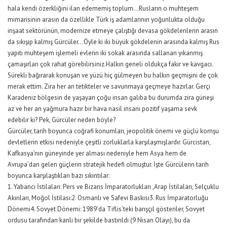
hala kendi özerkliğini ilan edememiş toplum…Rusların o muhteşem
mimarisinin arasın da özellikle Türk iş adamlarının yoğunlukta olduğu
inşaat sektörünün, modernize etmeye çalıştığı devasa gökdelenlerin arasın
da sıkışıp kalmış Gürcüler…Öyle ki iki büyük gökdelenin arasında kalmış Rus
yapıtı muhteşem işlemeli evlerin iki sokak arasında sallanan yıkanmış
çamaşırları çok rahat görebilirsiniz.Halkın geneli oldukça fakir ve kavgacı.
Sürekli bağırarak konuşan ve yüzü hiç gülmeyen bu halkın geçmişini de çok
merak ettim. Zira her an tetikteler ve savunmaya geçmeye hazırlar. Gerçi
Karadeniz bölgesin de yaşayan çoğu insan galiba bu durumda zira güneşi
az ve her an yağmura hazır bir hava nasıl insanı pozitif yaşama sevk
edebilir ki? Pek, Gürcüler neden böyle?
Gürcüler, tarih boyunca coğrafi konumları, jeopolitik önemi ve güçlü komşu
devletlerin etkisi nedeniyle çeşitli zorluklarla karşılaşmışlardır. Gürcistan,
Kafkasya’nın güneyinde yer alması nedeniyle hem Asya hem de
Avrupa’dan gelen güçlerin stratejik hedefi olmuştur. İşte Gürcülerin tarih
boyunca karşılaştıkları bazı sıkıntılar:
1. Yabancı İstilaları: Pers ve Bizans İmparatorlukları ,Arap İstilaları, Selçuklu
Akınları, Moğol İstilası:2. Osmanlı ve Safevi Baskısı3. Rus İmparatorluğu
Dönemi4. Sovyet Dönemi: 1989’da Tiflis’teki barışçıl gösteriler, Sovyet
ordusu tarafından kanlı bir şekilde bastırıldı (9 Nisan Olayı), bu da