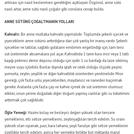
artması için nasıl beslenmesi gerektiğini açıklayan Özgönül, anne sütü
nasıl artar, anne sütü nasıl çoğalır gibi sorulara cevap buldu.
ANNE SÜTÜNÜ ÇOĞALTMANIN YOLLARI
Kahvaltı:
Bir anne mutlaka kahvaltı yapmalıdır. Toplumda şekerli içecek ve
yiyeceklerin anne sütünü arttırdığına dair çok yanlış bir inanış vardır. Şekerli
içecekler ve tatlılar, sağlıklı gıdaların emilimini engellediği için, tam tersi
süt üretiminde aksamalara yol açar. Kahvaltıda 1 tane kuru incir veya 1 tatlı
kaşığı pekmez demir deposu olduğu için iyidir. 1 su bardağı da taze sıkılmış
meyve suyu içilebilir. Bunlar dışında iştah ve istek olduğu ölçüde peynir,
yumurta, zeytin, yeşillik ve diğer kahvaltılık ürünlerden yenilmelidir. Mısır
gevreği, çok fazla unlu yiyeceklerden, maydanoz ve naneden kaçınmak
gerekir. Aralarda çok fazla çay ve kahve içmek de süt üretimini olumsuz
etkiler, onun yerine doğadaki diğer doğum yapmış canlılar gibi su tüketimini
arttırmak çok sağlıklıdır.
Öğle Yemeği:
Hazmı kolay ve besleyici değeri yüksek olan tencere
yemeklerini, etli sebze yemeklerini, zeytinyağlıları tercih edelim. Su oranı
yüksek olan ıspanak, pazı, kara lahana, yeşil fasulye gibi sebze yemeklerini
özellikle tercih edelim, ayrıca her yemekle birlikte bol miktarda marul