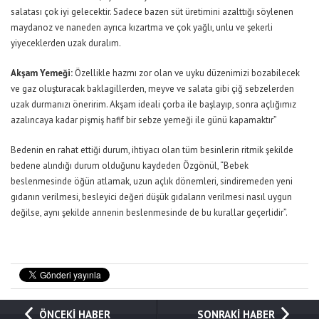
salatası çok iyi gelecektir. Sadece bazen süt üretimini azalttığı söylenen
maydanoz ve naneden ayrıca kızartma ve çok yağlı, unlu ve şekerli
yiyeceklerden uzak duralım.
Akşam Yemeği:
Özellikle hazmı zor olan ve uyku düzenimizi bozabilecek
ve gaz oluşturacak baklagillerden, meyve ve salata gibi çiğ sebzelerden
uzak durmanızı öneririm. Akşam ideali çorba ile başlayıp, sonra açlığımız
azalıncaya kadar pişmiş hafif bir sebze yemeği ile günü kapamaktır”
Bedenin en rahat ettiği durum, ihtiyacı olan tüm besinlerin ritmik şekilde
bedene alındığı durum olduğunu kaydeden Özgönül, “Bebek
beslenmesinde öğün atlamak, uzun açlık dönemleri, sindiremeden yeni
gıdanın verilmesi, besleyici değeri düşük gıdaların verilmesi nasıl uygun
değilse, aynı şekilde annenin beslenmesinde de bu kurallar geçerlidir”.
ÖNCEKİ HABER
SONRAKİ HABER