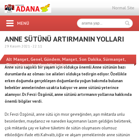
Normal Site
MENÜ
ANNE SÜTÜNÜ ARTIRMANIN YOLLARI
29 Kasım 2021 -
22:11
Alt Manşet
,
Genel
,
Gündem
,
Manşet
,
Son Dakika
,
Sürmanşet
,
Tüm Manşetler
,
Yerel Haberler
Anne sütü sağlıklı bir yaşam için oldukça önemli.Anne sütünün bazı
durumlarda az olması ise aileleri oldukça tedirgin ediyor. Özellikle
erken doğumda gerçekleşen doğumlarda yoğun bakımda bulunan
bebekler annelerinden uzakta kalıyor ve anne sütünü yeterince
alamıyor. Dr.Fevzi Özgönül, anne sütünü artırmanın yollarına hakkında
önemli bilgiler verdi.
Dr. Fevzi Özgönül, anne sütü için mısır gevreğinden, aşırı miktarda unlu
besinlerden, maydanoz ve naneden kaçınmanın lazım geldiğini belirterek,
çok miktarda çay ve kahve tüketimi de sütün oluşmasını olumsuz
etkilediğini ifade etti.Kahvaltı,öğle ve akşam yemeklerinde anne sütünün