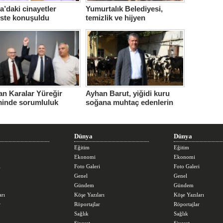
’daki cinayetler
Yumurtalık Belediyesi,
iste konuşuldu
temizlik ve hijyen
seferberliğini sürdürüyor
n Karalar Yüreğir
Ayhan Barut, yiğidi kuru
minde sorumluluk
soğana muhtaç edenlerin
ndi.
sorunları daha da
büyüttüğünü söyledi
Dünya
Dünya
Eğitim
Eğitim
Ekonomi
Ekonomi
i
Foto Galeri
Foto Galeri
Genel
Genel
Gündem
Gündem
arı
Köşe Yazıları
Köşe Yazıları
r
Röportajlar
Röportajlar
Sağlık
Sağlık