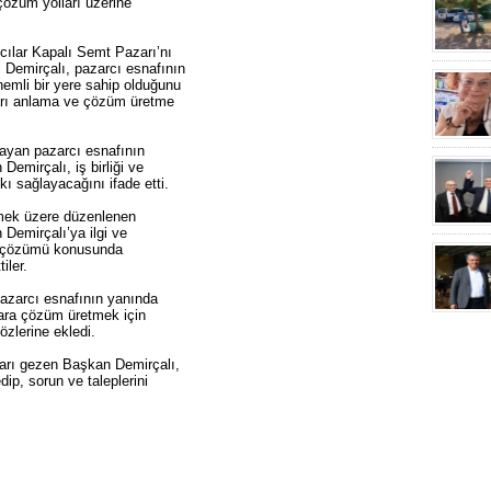
 çözüm yolları üzerine
ncılar Kapalı Semt Pazarı’nı
 Demirçalı, pazarcı esnafının
emli bir yere sahip olduğunu
kları anlama ve çözüm üretme
ılayan pazarcı esnafının
Demirçalı, iş birliği ve
ı sağlayacağını ifade etti.
lemek üzere düzenlenen
 Demirçalı’ya ilgi ve
nın çözümü konusunda
iler.
pazarcı esnafının yanında
nlara çözüm üretmek için
özlerine ekledi.
azarı gezen Başkan Demirçalı,
dip, sorun ve taleplerini