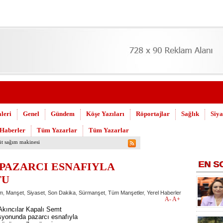
leri
Genel
Gündem
Köşe Yazıları
Röportajlar
Sağlık
Siya
 Haberler
Tüm Yazarlar
Tüm Yazarlar
uşuldu
EN
S
PAZARCI ESNAFIYLA
TU
m
,
Manşet
,
Siyaset
,
Son Dakika
,
Sürmanşet
,
Tüm Manşetler
,
Yerel Haberler
A-
A+
Akıncılar Kapalı Semt
syonunda pazarcı esnafıyla