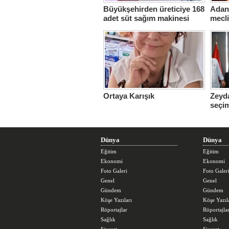
Büyükşehirden üreticiye 168
Adana
adet süt sağım makinesi
mecl
Ortaya Karışık
Zeyda
seçi
üstle
Dünya
Dünya
Eğitim
Eğitim
Ekonomi
Ekonomi
Foto Galeri
Foto Galer
Genel
Genel
Gündem
Gündem
Köşe Yazıları
Köşe Yazıl
Röportajlar
Röportajla
Sağlık
Sağlık