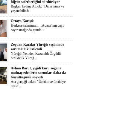
hijyen seferberliğini sürdürüyor
Başkan Erdinç Altıok: “Daha temiz ve
yaşanabilir b...
Ortaya Karışık
Herkese selaammm…Adana’nın cayır
cayır sıcağında günde...
Zeydan Karalar Yüreğir seçiminde
sorumluluk üstlendi.
Yüreğir Yeniden Kazanıldı Örgütlü
birliktelik Yüreğ...
Ayhan Barut, yiğidi kuru soğana
muhtaç edenlerin sorunları daha da
büyüttüğünü söyledi
Acı gerçeği anlattı "Üretim ve üreticiye
deste...
İŞKAD’dan kadın girişimcilere ödül
çağrısı
Süheyla Gergin: “Kadınlar her alanda daha
güçlü te...
Yumurtalık Belediyesi, yol, temizlik,
denetim ve sosyal çalışmalarını aralıksız
sürdürüyor
Başkan Altıok: “Yumurtalık’ı ortak akılla,