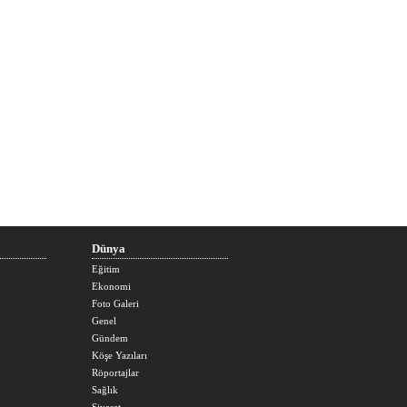
Dünya
Eğitim
Ekonomi
Foto Galeri
Genel
Gündem
Köşe Yazıları
Röportajlar
Sağlık