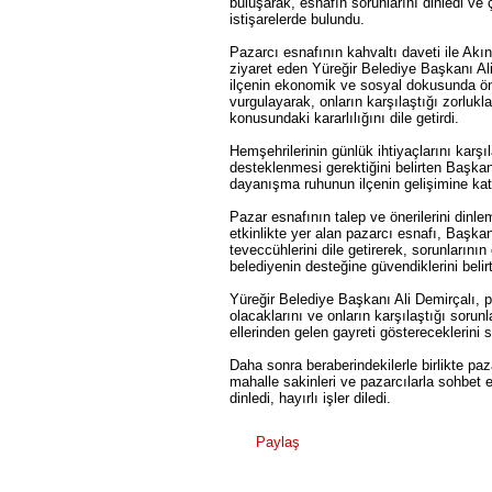
buluşarak, esnafın sorunlarını dinledi ve
istişarelerde bulundu.
Pazarcı esnafının kahvaltı daveti ile Akı
ziyaret eden Yüreğir Belediye Başkanı Ali
ilçenin ekonomik ve sosyal dokusunda ön
vurgulayarak, onların karşılaştığı zorlu
konusundaki kararlılığını dile getirdi.
Hemşehrilerinin günlük ihtiyaçlarını karş
desteklenmesi gerektiğini belirten Başkan 
dayanışma ruhunun ilçenin gelişimine katk
Pazar esnafının talep ve önerilerini din
etkinlikte yer alan pazarcı esnafı, Başkan
teveccühlerini dile getirerek, sorunları
belediyenin desteğine güvendiklerini belirtt
Yüreğir Belediye Başkanı Ali Demirçalı, 
olacaklarını ve onların karşılaştığı soru
ellerinden gelen gayreti göstereceklerini s
Daha sonra beraberindekilerle birlikte p
mahalle sakinleri ve pazarcılarla sohbet e
dinledi, hayırlı işler diledi.
Paylaş