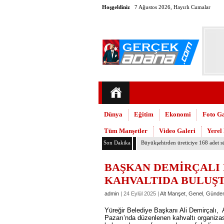
Hoşgeldiniz
7 Ağustos 2026, Hayırlı Cumalar
Dünya
Eğitim
Ekonomi
Foto Ga
Tüm Manşetler
Video Galeri
Yerel
Son Dakika
Adana’daki cinayetler mecliste kon
BAŞKAN DEMİRÇALI 
KAHVALTIDA BULUŞ
admin
| 24 Eylül 2025 |
Alt Manşet
,
Genel
,
Günde
Yüreğir Belediye Başkanı Ali Demirçalı, 
Pazarı’nda düzenlenen kahvaltı organiza