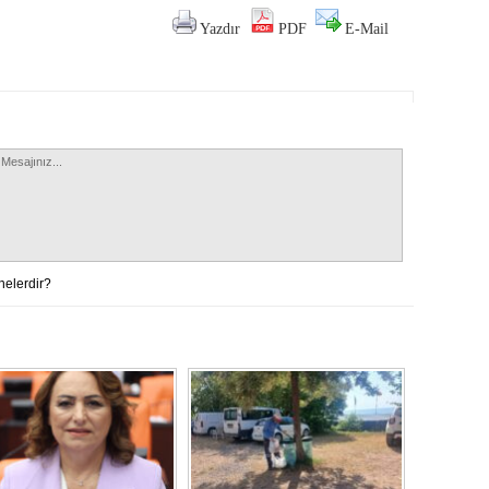
Yazdır
PDF
E-Mail
nelerdir?