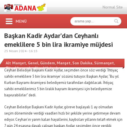
Normal Site
MENÜ
Başkan Kadir Aydar’dan Ceyhanlı
emeklilere 5 bin lira ikramiye müjdesi
25 Nisan 2024 -
16:15
Alt Manşet
,
Genel
,
Gündem
,
Manşet
,
Son Dakika
,
Sürmanşet
,
Tüm Manşetler
,
Yerel Haberler
Ceyhan Belediye Başkanı Kadir Aydar, seçimden önce söz verdiği ‘İhtiyaç
sahibi emeklilere 5 bin lira ikramiye’ sözünü tutuyor. Başkan Aydar, “Bu yıl
Kurban Bayramı ikramiyesi belediyemiz tarafından dağıtılacak. İhtiyaç
sahibi emeklilerimiz 5 bin liralık bayram ikramiyesi için belediyemize
başvurabilirler” dedi.
Ceyhan Belediye Başkanı Kadir Aydar, göreve başlayalı 1 ay olmadan
seçim döneminde verdiği vaadleri hızlı bir şekilde yerine getirmeye devam
ediyor. Ceyhan’ın yarım kalan hayallerini, kaybolan yıllarını telafi etmek için
7 gün 24 esasına dayalı çalışan başkan Aydar, seçimden önce verdiği