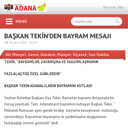
Normal Site
MENÜ
BAŞKAN TEKİN’DEN BAYRAM MESAJI
08 Nisan 2024 -
16:47
Alt Manşet
,
Genel
,
Gündem
,
Manşet
,
Siyaset
,
Son Dakika
,
Sürmanşet
,
Tüm Manşetler
,
Video Galeri
TEKİN, “ BAYRAMLAR, DAYANIŞMA VE YARDIMLAŞMANIN
FAZLALAŞTIĞI ÖZEL GÜNLERDİR”
BAŞKAN TEKİN ADANALILARIN BAYRAMINI KUTLADI
Seyhan Belediye Başkanı Oya Tekin Ramazan bayramı dolayısıyla bir
mesaj yayınladı. Tüm Adanalıların bayramını kutlayan Başkan Tekin, “
Mübarek Ramazan ayını geride bırakıp bayrama kavuşmanın mutluluğu
içerisindeyiz. Bayramlar dayanışma ve yardımlaşma duygularının
fazlalaştığı önemli günlerdir” dedi.