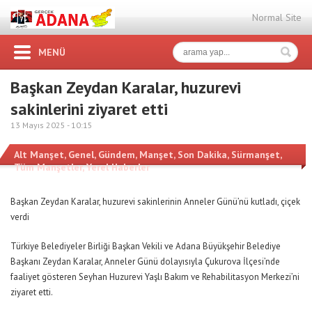
Normal Site
MENÜ
Başkan Zeydan Karalar, huzurevi
sakinlerini ziyaret etti
13 Mayıs 2025 -
10:15
Alt Manşet
,
Genel
,
Gündem
,
Manşet
,
Son Dakika
,
Sürmanşet
,
Tüm Manşetler
,
Yerel Haberler
Başkan Zeydan Karalar, huzurevi sakinlerinin Anneler Günü’nü kutladı, çiçek
verdi
Türkiye Belediyeler Birliği Başkan Vekili ve Adana Büyükşehir Belediye
Başkanı Zeydan Karalar, Anneler Günü dolayısıyla Çukurova İlçesi’nde
faaliyet gösteren Seyhan Huzurevi Yaşlı Bakım ve Rehabilitasyon Merkezi’ni
ziyaret etti.