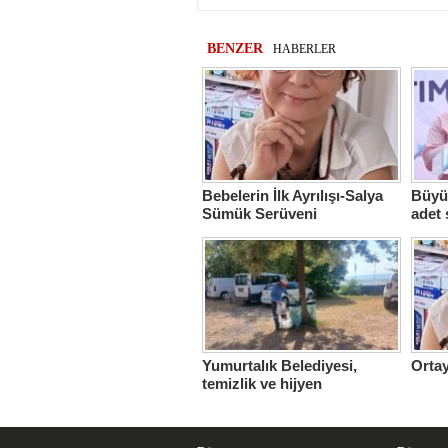
BENZER
HABERLER
Bebelerin İlk Ayrılışı-Salya
Büyük
Sümük Serüveni
adet 
Yumurtalık Belediyesi,
Ortay
temizlik ve hijyen
seferberliğini sürdürüyor