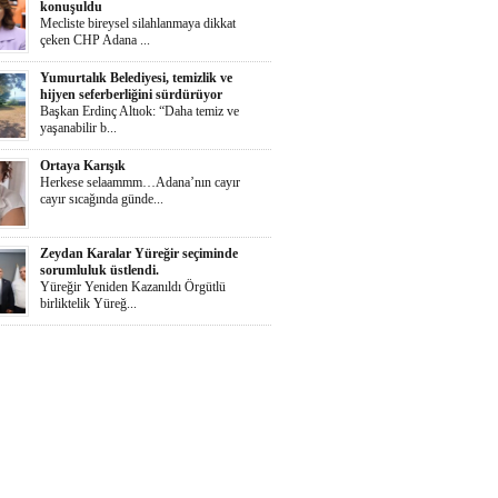
konuşuldu
Mecliste bireysel silahlanmaya dikkat
çeken CHP Adana ...
Yumurtalık Belediyesi, temizlik ve
hijyen seferberliğini sürdürüyor
Başkan Erdinç Altıok: “Daha temiz ve
yaşanabilir b...
Ortaya Karışık
Herkese selaammm…Adana’nın cayır
cayır sıcağında günde...
Zeydan Karalar Yüreğir seçiminde
sorumluluk üstlendi.
Yüreğir Yeniden Kazanıldı Örgütlü
birliktelik Yüreğ...
Ayhan Barut, yiğidi kuru soğana
muhtaç edenlerin sorunları daha da
büyüttüğünü söyledi
Acı gerçeği anlattı "Üretim ve üreticiye
deste...
İŞKAD’dan kadın girişimcilere ödül
çağrısı
Süheyla Gergin: “Kadınlar her alanda daha
güçlü te...