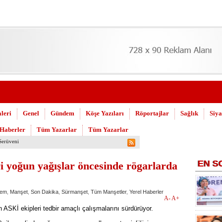
leri
Genel
Gündem
Köşe Yazıları
Röportajlar
Sağlık
Siya
 Haberler
Tüm Yazarlar
Tüm Yazarlar
üt sağım makinesi
EN
S
 yoğun yağışlar öncesinde rögarlarda
em
,
Manşet
,
Son Dakika
,
Sürmanşet
,
Tüm Manşetler
,
Yerel Haberler
A-
A+
n ASKİ ekipleri tedbir amaçlı çalışmalarını sürdürüyor.