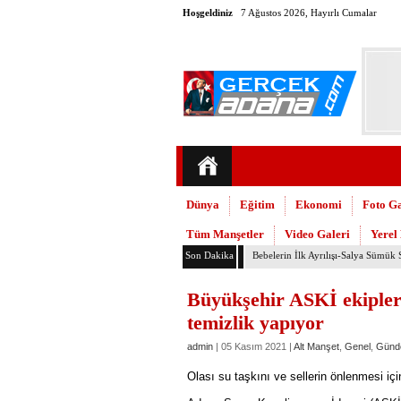
Hoşgeldiniz
7 Ağustos 2026, Hayırlı Cumalar
Dünya
Eğitim
Ekonomi
Foto Ga
Tüm Manşetler
Video Galeri
Yerel
Son Dakika
Büyükşehirden üreticiye 168 adet s
Büyükşehir ASKİ ekipleri
temizlik yapıyor
admin
| 05 Kasım 2021 |
Alt Manşet
,
Genel
,
Günd
Olası su taşkını ve sellerin önlenmesi içi