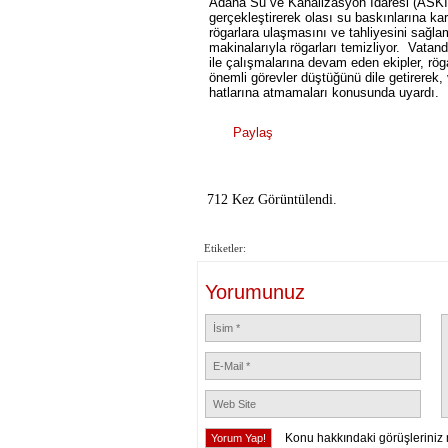
Adana Su ve Kanalizasyon İdaresi (ASKİ),
gerçekleştirerek olası su baskınlarına kar
rögarlara ulaşmasını ve tahliyesini sağla
makinalarıyla rögarları temizliyor. Vatand
ile çalışmalarına devam eden ekipler, rög
önemli görevler düştüğünü dile getirerek,
hatlarına atmamaları konusunda uyardı.
Paylaş
712 Kez Görüntülendi.
Etiketler:
Yorumunuz
Konu hakkındaki görüşleriniz 