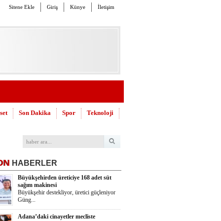
Sitene Ekle
Giriş
Künye
İletişim
set
Son Dakika
Spor
Teknoloji
ON
HABERLER
Büyükşehirden üreticiye 168 adet süt
sağım makinesi
Büyükşehir destekliyor, üretici güçleniyor
Güng...
Adana’daki cinayetler mecliste