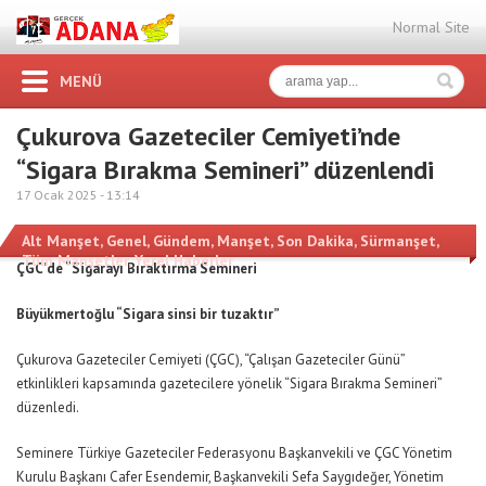
Normal Site
MENÜ
Çukurova Gazeteciler Cemiyeti’nde
“Sigara Bırakma Semineri” düzenlendi
17 Ocak 2025 -
13:14
Alt Manşet
,
Genel
,
Gündem
,
Manşet
,
Son Dakika
,
Sürmanşet
,
Tüm Manşetler
,
Yerel Haberler
ÇGC’de “Sigarayı Bıraktırma Semineri
Büyükmertoğlu “Sigara sinsi bir tuzaktır”
Çukurova Gazeteciler Cemiyeti (ÇGC), “Çalışan Gazeteciler Günü”
etkinlikleri kapsamında gazetecilere yönelik “Sigara Bırakma Semineri”
düzenledi.
Seminere Türkiye Gazeteciler Federasyonu Başkanvekili ve ÇGC Yönetim
Kurulu Başkanı Cafer Esendemir, Başkanvekili Sefa Saygıdeğer, Yönetim