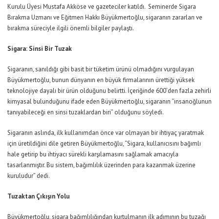
Kurulu Üyesi Mustafa Akköse ve gazeteciler katıldı. Seminerde Sigara
Bırakma Uzmanı ve Eğitmen Hakkı Büyükmertoğlu, sigaranın zararları ve
bırakma süreciyle ilgili önemli bilgiler paylaştı.
Sigara: Sinsi Bir Tuzak
Sigaranın, sanıldığı gibi basit bir tüketim ürünü olmadığını vurgulayan
Büyükmertoğlu, bunun dünyanın en büyük firmalarının ürettiği yüksek
teknolojiye dayalı bir ürün olduğunu belirtti. İçeriğinde 600’den fazla zehirli
kimyasal bulunduğunu ifade eden Büyükmertoğlu, sigaranın “insanoğlunun
tanıyabileceği en sinsi tuzaklardan biri” olduğunu söyledi.
Sigaranın aslında, ilk kullanımdan önce var olmayan bir ihtiyaç yaratmak
için üretildiğini dile getiren Büyükmertoğlu, “Sigara, kullanıcısını bağımlı
hale getirip bu ihtiyacı sürekli karşılamasını sağlamak amacıyla
tasarlanmıştır. Bu sistem, bağımlılık üzerinden para kazanmak üzerine
kuruludur” dedi.
Tuzaktan Çıkışın Yolu
Büyükmertoğlu, sigara bağımlılığından kurtulmanın ilk adımının bu tuzağı