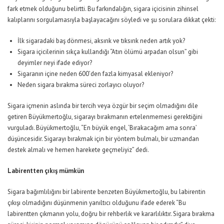
fark etmek olduğunu belirtti. Bu farkındalığın, sigara içicisinin zihinsel
kalıplarını sorgulamasıyla başlayacağını söyledi ve şu sorulara dikkat çekti:
İlk sigaradaki baş dönmesi, aksırık ve tıksırık neden artık yok?
Sigara içicilerinin sıkça kullandığı “Atın ölümü arpadan olsun” gibi
deyimler neyi ifade ediyor?
Sigaranın içine neden 600’den fazla kimyasal ekleniyor?
Neden sigara bırakma süreci zorlayıcı oluyor?
Sigara içmenin aslında bir tercih veya özgür bir seçim olmadığını dile
getiren Büyükmertoğlu, sigarayı bırakmanın ertelenmemesi gerektiğini
vurguladı. Büyükmertoğlu, “En büyük engel, ‘Bırakacağım ama sonra’
düşüncesidir. Sigarayı bırakmak için bir yöntem bulmalı, bir uzmandan
destek almalı ve hemen harekete geçmeliyiz” dedi.
Labirentten çıkış mümkün
Sigara bağımlılığını bir labirente benzeten Büyükmertoğlu, bu labirentin
çıkışı olmadığını düşünmenin yanıltıcı olduğunu ifade ederek “Bu
labirentten çıkmanın yolu, doğru bir rehberlik ve kararlılıktır. Sigara bırakma