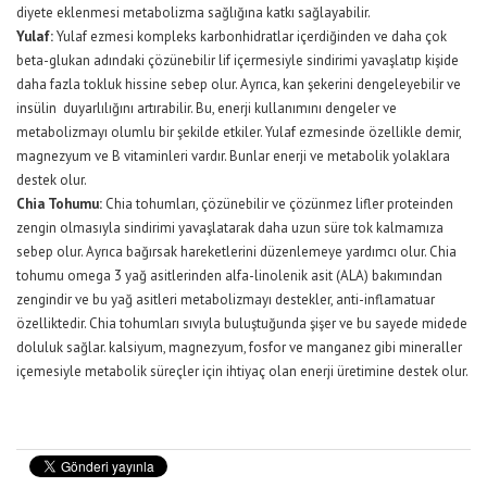
diyete eklenmesi metabolizma sağlığına katkı sağlayabilir.
Yulaf:
Yulaf ezmesi kompleks karbonhidratlar içerdiğinden ve daha çok
beta-glukan adındaki çözünebilir lif içermesiyle sindirimi yavaşlatıp kişide
daha fazla tokluk hissine sebep olur. Ayrıca, kan şekerini dengeleyebilir ve
insülin duyarlılığını artırabilir. Bu, enerji kullanımını dengeler ve
metabolizmayı olumlu bir şekilde etkiler. Yulaf ezmesinde özellikle demir,
magnezyum ve B vitaminleri vardır. Bunlar enerji ve metabolik yolaklara
destek olur.
Chia Tohumu:
Chia tohumları, çözünebilir ve çözünmez lifler proteinden
zengin olmasıyla sindirimi yavaşlatarak daha uzun süre tok kalmamıza
sebep olur. Ayrıca bağırsak hareketlerini düzenlemeye yardımcı olur. Chia
tohumu omega 3 yağ asitlerinden alfa-linolenik asit (ALA) bakımından
zengindir ve bu yağ asitleri metabolizmayı destekler, anti-inflamatuar
özelliktedir. Chia tohumları sıvıyla buluştuğunda şişer ve bu sayede midede
doluluk sağlar. kalsiyum, magnezyum, fosfor ve manganez gibi mineraller
içemesiyle metabolik süreçler için ihtiyaç olan enerji üretimine destek olur.