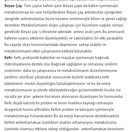
Beyaz Çay:
Tüm çaylar kafein içerir. Beyaz çayın da kafein içermesiyle
metabolizmayı bir süre hızlandırabilir. Beyaz çay, antioksidan içeriğinden
zengindir. antioksidanlar, hücre hasarını önlemesiyle bilinir ve genel sağlığı
destekler. Metabolizmanın doğru çalışması için hücrelerin sağlıklı olması
gereklidir. Beyaz çay, L-theanine adındaki amino asidi içerir. Bu aminoasit ,
kafeinin uyarıcı etkilerini düzenleyebilir ve sakinleştirici bir etki yaratabilir.
Bu sayede stres hormonlarındaki düşmesine sebep olabilir ve
metabolizmanın etkin çalışmasına katkıda bulunabilir.
Kefir:
Kefir, probiyotik bakteriler ve mayalar içermesiyle bağırsak
mikrobiyatasına destek olur. Bağırsak sağlığının iyi olmasına, sindirim
sisteminin daha iyi çalışmasına ve metabolizmanın düzenlenmesine
yardımcı olur.Bazı çalışmalar sonucunda düzenli aralıklarla kefir
tüketmenin insülin duyarlılığını fazlalaştırmasına ve bu da enerji
metabolizmasını iyi yönde etkileyebileceğini göstermektedir.İnsülin ise
vücutta yer alan şekerin hücrelere alınmasını düzenleyen bir hormondur.
Kefir, düşük kalorili bir protein ve besin maddesi kaynağı olmasıyla
doygunluk hissini arttırabilir. Kefirin protein ve kalsiyum içermesiyle
metabolizmayı hızlandırabilir. Bu da enerji harcamasını destekleyebilir.
Kefirin antiinflamatuar özellikleri olabilir. inflamasyon, metabolizma
üzerinde olumsuz etkilere sebep olduğundan . antiinflamatuar besinlerin