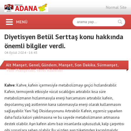
Normal Site
MENÜ
Diyetisyen Betül Serttaş konu hakkında
önemli bilgiler verdi.
04 Eylül 2024 -
16:45
Alt Manşet
,
Genel
,
Gündem
,
Manşet
,
Son Dakika
,
Sürmanşet
,
Tüm Manşetler
,
Yerel Haberler
Kahve:
Kahve, kafein içermesiyle metabolizmayı geçici hızlandırabilir.
Kafein, termojenik etkisiyle vücut sıcaklığını artırabilir. kısa süre
metabolizmanın hızlanmasıyla enerji harcamasını artırabilir. kafein,
depolanmış yağ asitlerinin kana salınmasıyla enerji olarak kullanmasını
sağlayabilir. Yani Yağ Oksidasyonunu Artırabilir. Kafein, egzersiz yaparken
daha fazla kalori yakılmasına ve bu sayede metabolizmanın artmasına
destek olabilir. Aşırı kafein alımı bazı insanlarda uykusuzluk, kalp çarpıntısı
gibi sorunlara sebep olabilir. Bu yüzden aşırı tüketimden kaçınılmalıdır.