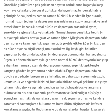
Öncelikle günümüzde pek çok insan hayatın zorluklarına başarıyla karşı
koymaya çalışırken, duygusal zorluklar da kaçınılmaz bir gerçek haline
gelmiştir. Ancak, herkes zaman zaman hüzünlü hissedebilir. İşte burada,
normal hüzün tepkisi ile depresyon arasındaki ince çizgiyi anlamak ve ayırt
etmek önem kazanır. Normal hüzün ve depresyon arasındaki ayrım,
süreklilik ve işlevsellikte yatmaktadır. Normal hüzün genellikle belirli bir
olaya tepki olarak ortaya çıkar ve zaman içinde iyileşirken, depresyon daha
uzun sürer ve kişinin günlük yaşamını ciddi şekilde etkiler. Eğer bir kişi, uzun
bir süre boyunca düşük enerji, umutsuzluk ve ilgi kaybı gibi belirtiler
yaşıyorsa, bu durumda biz olası bir depresyon durumundan bahsedebiliriz.
Ergenlik döneminin karmaşıklığı bazen normal hüznü depresyonla karıştırıp
evhamlanmamıza bazen de depresyonu normal ergenlik tepkileriyle
karıştırıp gözden kaçırmamıza neden olabilir. Ergen depresyonunda en
büyük ayırt ediciler bireyin en az iki haftadan daha uzun süren mutsuzluk,
umutsuzluk ve değersizlik hisleri, bununla birlikte sosyal çekilme, eleştiriye
tahammülsüzlük ve aşırı alınganlık, isyankarlık; hayatı boş ve anlamsız
bulma ve bu hislerin akademik performansın ve üretkenliğin düşüşüyle
sonuçlanması, riskli davranışlara başvurma düzeyinin artması ve kendine
zarar verici davranışlarda bulunma ve hatta ölüm düşüncesinin kafasını
kurcalaması sayılabilir. Unutmayın ki bu davranışlardan bazıları kısa süreli