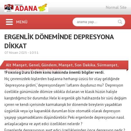
Normal Site
MENÜ
ERGENLİK DÖNEMİNDE DEPRESYONA
DİKKAT
07 Nisan 2025 -
10:51
Alt Manşet
,
Genel
,
Gündem
,
Manşet
,
Son Dakika
,
Sürmanşet
,
Tüm Manşetler
,
Yerel Haberler
!Psikolog Duru Erdem konu hakkında önemli bilgiler verdi.
Hiç çevrenizdeki kişilerden başlarına herhangi üzücü bir olay geldiğinde
‘depresyona girdim’, ‘depresyondayım’ laflarını duydunuz mu? Depresyon
özellikle günümüzde dilimize sıklıkla dolanan ve klasik hüzün haliyle
karıştırdığımız bir durumdur. Hele ki ergenlik gibi halihazırda bir sürü değişim
içeren ve kendi içerisinde karmakarışık bir dönemde bireylerin yaşadıkları
üzgünlük veya içe kapanıklık durumları bize otomatik olarak depresyon
yaşayıp yaşamadıklarını düşündürebilir. Peki ergenlerde depresyonun nasıl
anlaşılacağına ve ayırt edici özellikleri nelerdir ?
Ergenlerde depresyonun ayırt edici özelliklerinden önce depresyon nedir ?