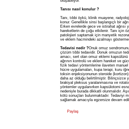
oluşabiliyor.
Tanısı nasıl konulur ?
Tanı, tıbbi öykü, klinik muayene, radyoloj
konur. Genellikle sinsi başlangıçlı bir ağr
Erken evrelerde gece ve istirahat ağrısı
hareketlerin de çoğu etkilenir. Tanı için ö
patolojieri saptamak için manyetik rezonan
ve eklem hacmindeki azalmayı göstermede
Tedavisi nedir ?
Onuk omuz sendromunun 
çözüm tıbbi tedavidir. Donuk omuzun tedavis
amacı, sert olan omuz eklemi kapsülünü g
ağrının kontrolü ve eklem hareket ve güc
fizik tedavi yöntemlerine ilaveten manuel t
hücre uygulamaları, kupa terapi, kuru iğ
toksin enjeksiyonunun steroide (kortizon)
daha az olduğu belirtilmiştir. Bilinçsizce
brakiyal pleksus yaralanmasına ve rotator
yöntemler uygulanırken kapsülotomi esnas
nedeniyle burada dikkatli olunmalıdır. Aşı
kötü sonuçları bulunmaktadır. Tedaviyi m
sağlamak amacıyla egzersize devam edil
Paylaş