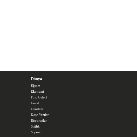
Dünya
Eğitim
Ekonomi
Foto Galeri
Genel
Gündem
Köşe Yazıları
Röportajlar
Sağlık
Siyaset