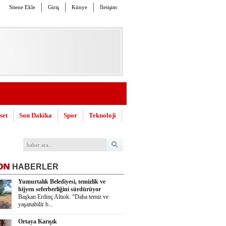
Sitene Ekle
Giriş
Künye
İletişim
set
Son Dakika
Spor
Teknoloji
ON
HABERLER
Yumurtalık Belediyesi, temizlik ve
hijyen seferberliğini sürdürüyor
Başkan Erdinç Altıok: “Daha temiz ve
yaşanabilir b...
Ortaya Karışık