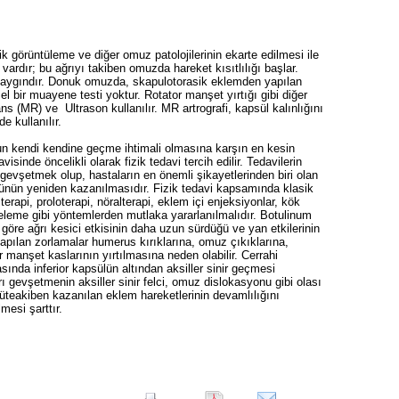
ik görüntüleme ve diğer omuz patolojilerinin ekarte edilmesi ile
ı vardır; bu ağrıyı takiben omuzda hareket kısıtlılığı başlar.
 yaygındır. Donuk omuzda, skapulotorasik eklemden yapılan
zel bir muayene testi yoktur. Rotator manşet yırtığı gibi diğer
s (MR) ve Ultrason kullanılır. MR artrografi, kapsül kalınlığını
 kullanılır.
kendi kendine geçme ihtimali olmasına karşın en kesin
inde öncelikli olarak fizik tedavi tercih edilir. Tedavilerin
evşetmek olup, hastaların en önemli şikayetlerinden biri olan
ünün yeniden kazanılmasıdır. Fizik tedavi kapsamında klasik
erapi, proloterapi, nöralterapi, eklem içi enjeksiyonlar, kök
neleme gibi yöntemlerden mutlaka yararlanılmalıdır. Botulinum
 göre ağrı kesici etkisinin daha uzun sürdüğü ve yan etkilerinin
 yapılan zorlamalar humerus kırıklarına, omuz çıkıklarına,
 manşet kaslarının yırtılmasına neden olabilir. Cerrahi
ında inferior kapsülün altından aksiller sinir geçmesi
rı gevşetmenin aksiller sinir felci, omuz dislokasyonu gibi olası
üteakiben kazanılan eklem hareketlerinin devamlılığını
mesi şarttır.