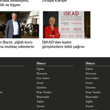
talık Belediyesi,
Ortaya Karışık
lik ve hijyen
berliğini sürdürüyor
 Barut, yiğidi kuru
İŞKAD’dan kadın
na muhtaç edenlerin
girişimcilere ödül çağrısı
ları daha da
ttüğünü söyledi
Dünya
Dünya
Eğitim
Eğitim
Ekonomi
Ekonomi
i
Foto Galeri
Foto Galeri
Genel
Genel
Gündem
Gündem
arı
Köşe Yazıları
Köşe Yazıları
r
Röportajlar
Röportajlar
Sağlık
Sağlık
Siyaset
Siyaset