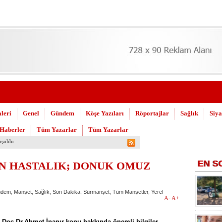
leri
Genel
Gündem
Köşe Yazıları
Röportajlar
Sağlık
Siya
 Haberler
Tüm Yazarlar
Tüm Yazarlar
hijyen seferberliğini sürdürüyor
EN
S
N HASTALIK; DONUK OMUZ
ndem
,
Manşet
,
Sağlık
,
Son Dakika
,
Sürmanşet
,
Tüm Manşetler
,
Yerel
A-
A+
 Doç.Dr.Ahmet İnanır
konu hakkında önemli bilgiler