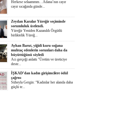
Herkese selaammm…Adana’nın cayır
cayır sıcağında günde...
Zeydan Karalar Yüreğir seçiminde
sorumluluk üstlendi.
Yüreğir Yeniden Kazanıldı Örgütlü
birliktelik Yüreğ...
Ayhan Barut, yiğidi kuru soğana
muhtaç edenlerin sorunları daha da
büyüttüğünü söyledi
Acı gerçeği anlattı "Üretim ve üreticiye
deste...
İŞKAD’dan kadın girişimcilere ödül
çağrısı
Süheyla Gergin: “Kadınlar her alanda daha
güçlü te...
Yumurtalık Belediyesi, yol, temizlik,
denetim ve sosyal çalışmalarını aralıksız
sürdürüyor
Başkan Altıok: “Yumurtalık’ı ortak akılla,
iş birl...
Aklıma Takıldı
Bugün, nedense aklıma Adolf Hitler
takıldı. Onun gibi...