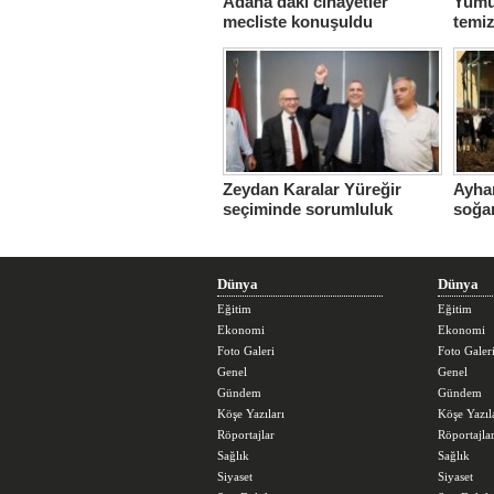
Adana’daki cinayetler
Yumur
mecliste konuşuldu
temiz
sefer
Zeydan Karalar Yüreğir
Ayhan
seçiminde sorumluluk
soğa
üstlendi.
sorun
büyü
Dünya
Dünya
Eğitim
Eğitim
Ekonomi
Ekonomi
Foto Galeri
Foto Galer
Genel
Genel
Gündem
Gündem
Köşe Yazıları
Köşe Yazıl
Röportajlar
Röportajla
Sağlık
Sağlık
Siyaset
Siyaset