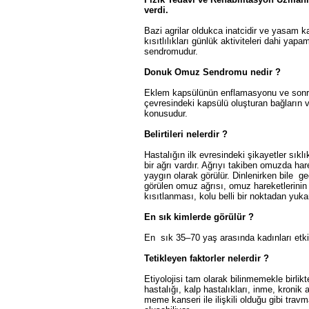
verdi.
Bazi agrilar oldukca inatcidir ve yasam k
kısıtlılıkları günlük aktiviteleri dahi yap
sendromudur.
Donuk Omuz Sendromu nedir ?
Eklem kapsülünün enflamasyonu ve sonra
çevresindeki kapsülü oluşturan bağları
konusudur.
Belirtileri nelerdir ?
Hastalığın ilk evresindeki şikayetler sıkl
bir ağrı vardır. Ağrıyı takiben omuzda hare
yaygın olarak görülür. Dinlenirken bile 
görülen omuz ağrısı, omuz hareketlerinin
kısıtlanması, kolu belli bir noktadan y
En sık kimlerde görülür ?
En sık 35–70 yaş arasında kadınları etki
Tetikleyen faktorler nelerdir ?
Etiyolojisi tam olarak bilinmemekle birlikt
hastalığı, kalp hastalıkları, inme, kroni
meme kanseri ile ilişkili olduğu gibi trav