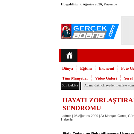
Hoşgeldiniz
6 Ağustos 2026, Perşembe
Dünya
Eğitim
Ekonomi
Foto Ga
Tüm Manşetler
Video Galeri
Yerel
Son Dakika
Yumurtalık Belediyesi, temizlik ve 
HAYATI ZORLAŞTIRA
SENDROMU
admin
| 08 Ağustos 2020 |
Alt Manşet
,
Genel
,
Gü
Haberler
Fizik Tedavi ve Rehabilitasyon Uzmanı