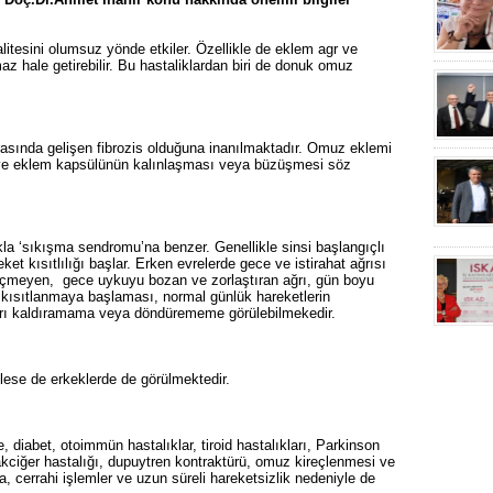
alitesini olumsuz yönde etkiler. Özellikle de eklem agr ve
amaz hale getirebilir. Bu hastaliklardan biri de donuk omuz
sında gelişen fibrozis olduğuna inanılmaktadır. Omuz eklemi
n ve eklem kapsülünün kalınlaşması veya büzüşmesi söz
ıkla ‘sıkışma sendromu’na benzer. Genellikle sinsi başlangıçlı
ket kısıtlılığı başlar. Erken evrelerde gece ve istirahat ağrısı
geçmeyen, gece uykuyu bozan ve zorlaştıran ağrı, gün boyu
 kısıtlanmaya başlaması, normal günlük hareketlerin
ukarı kaldıramama veya döndürememe görülebilmekedir.
lese de erkeklerde de görülmektedir.
e, diabet, otoimmün hastalıklar, tiroid hastalıkları, Parkinson
k akciğer hastalığı, dupuytren kontraktürü, omuz kireçlenmesi ve
ma, cerrahi işlemler ve uzun süreli hareketsizlik nedeniyle de