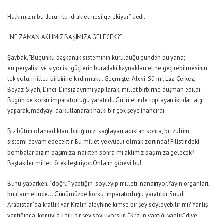
Halkımızın bu durumlu idrak etmesi gerekiyor” dedi.
“NE ZAMAN AKLIMIZ BAŞIMIZA GELECEK?”
Şaybak, “Bugünkü başkanlık sisteminin kurulduğu günden bu yana;
emperyalist ve siyonist güçlerin buradaki kaynakları eline geçirebilmesinin
tek yolu; milleti birbirine kırdırmaktı. Geçmişte; Alevi-Sünni, Laz-Çerkez,
Beyaz-Siyah, Dinci-Dinsiz ayrımı yapılarak; millet birbirine düşman edildi.
Bugün de korku imparatorluğu yaratıldı. Gücü elinde toplayan iktidar; algı
yaparak, medyayı da kullanarak halkı bir çok şeye inandırdı.
Biz bütün olamadıktan, birliğimizi sağlayamadıktan sonra, bu zulüm
sistemi devam edecektir. Bu millet yekvücut olmak zorunda! Filistindeki
bombalar bizim başımıza indikten sonra mı aklımız başımıza gelecek?
Baştakiler milleti ötekileştiriyor. Onların görevi bu!
Bunu yaparken, “doğru” yaptığını söyleyip milleti inandırıyor.Yayın organları,
bunların elinde… Günümüzde korku imparatorluğu yaratıldı. Suudi
Arabistan’da krallık var. Kralın aleyhine kimse bir şey söyleyebilir mi? Yanlış
yaptığında; konuyla ilgili bir şey söylüyorsun, “Kralın yaptığı yanlış” diye…