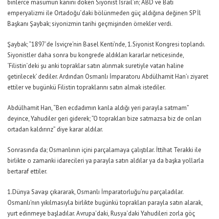
binlerce masumun kanını döken Siyonist İsrail’in; ABD ve Batı
emperyalizmi ile Ortadoğu’daki bölünmeden güç aldığına değinen SP İl
Başkanı Şaybak; siyonizmin tarihi geçmişinden örnekler verdi.
Şaybak; “1897’de İsviçre’nin Basel Kenti’nde, 1.Siyonist Kongresi toplandı.
Siyonistler daha sonra bu kongrede aldıkları kararlar neticesinde,
‘Filistin’deki şu anki topraklar satın alınmak suretiyle vatan haline
getirilecek’ dediler. Ardından Osmanlı İmparatoru Abdülhamit Han’ı ziyaret
ettiler ve bugünkü Filistin topraklarını satın almak istediler.
Abdülhamit Han, “Ben ecdadımın kanla aldığı yeri parayla satmam”
deyince, Yahudiler geri giderek; “O toprakları bize satmazsa biz de onları
ortadan kaldırırız” diye karar aldılar.
Sonrasında da; Osmanlının içini parçalamaya çalıştılar. İttihat Terakki ile
birlikte o zamanki idarecileri ya parayla satın aldılar ya da başka yollarla
bertaraf ettiler.
1.Dünya Savaşı çıkararak, Osmanlı İmparatorluğu’nu parçaladılar.
Osmanlı’nın yıkılmasıyla birlikte bugünkü toprakları parayla satın alarak,
yurt edinmeye başladılar. Avrupa’daki, Rusya’daki Yahudileri zorla göç