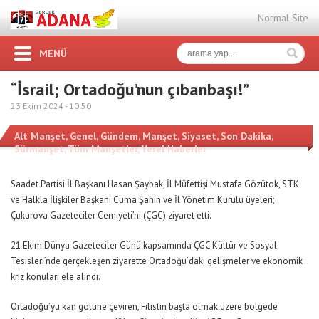
Normal Site
MENÜ
“İsrail; Ortadoğu’nun çıbanbaşı!”
23 Ekim 2024 -
10:50
Alt Manşet
,
Genel
,
Gündem
,
Manşet
,
Siyaset
,
Son Dakika
,
Sürmanşet
,
Tüm Manşetler
,
Yerel Haberler
Saadet Partisi İl Başkanı Hasan Şaybak, İl Müfettişi Mustafa Gözütok, STK
ve Halkla İlişkiler Başkanı Cuma Şahin ve İl Yönetim Kurulu üyeleri;
Çukurova Gazeteciler Cemiyeti’ni (ÇGC) ziyaret etti.
21 Ekim Dünya Gazeteciler Günü kapsamında ÇGC Kültür ve Sosyal
Tesisleri’nde gerçekleşen ziyarette Ortadoğu’daki gelişmeler ve ekonomik
kriz konuları ele alındı.
Ortadoğu’yu kan gölüne çeviren, Filistin başta olmak üzere bölgede