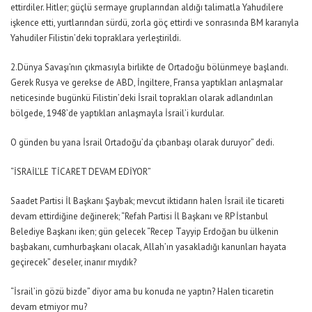
ettirdiler. Hitler; güçlü sermaye gruplarından aldığı talimatla Yahudilere
işkence etti, yurtlarından sürdü, zorla göç ettirdi ve sonrasında BM kararıyla
Yahudiler Filistin’deki topraklara yerleştirildi.
2.Dünya Savaşı’nın çıkmasıyla birlikte de Ortadoğu bölünmeye başlandı.
Gerek Rusya ve gerekse de ABD, İngiltere, Fransa yaptıkları anlaşmalar
neticesinde bugünkü Filistin’deki İsrail toprakları olarak adlandırılan
bölgede, 1948’de yaptıkları anlaşmayla İsrail’i kurdular.
O günden bu yana İsrail Ortadoğu’da çıbanbaşı olarak duruyor” dedi.
“İSRAİL’LE TİCARET DEVAM EDİYOR”
Saadet Partisi İl Başkanı Şaybak; mevcut iktidarın halen İsrail ile ticareti
devam ettirdiğine değinerek; “Refah Partisi İl Başkanı ve RP İstanbul
Belediye Başkanı iken; gün gelecek “Recep Tayyip Erdoğan bu ülkenin
başbakanı, cumhurbaşkanı olacak, Allah’ın yasakladığı kanunları hayata
geçirecek” deseler, inanır mıydık?
“İsrail’in gözü bizde” diyor ama bu konuda ne yaptın? Halen ticaretin
devam etmiyor mu?