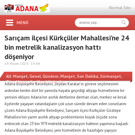
Normal Site
MENÜ
Sarıçam ilçesi Kürkçüler Mahallesi’ne 24
bin metrelik kanalizasyon hattı
döşeniyor
19 Nisan 2023 -
19:44
Alt Manşet
,
Genel
,
Gündem
,
Manşet
,
Son Dakika
,
Sürmanşet
,
Tüm Manşetler
,
Yerel Haberler
Adana Büyükşehir Belediyesi, Zeydan Karalar’ın göreve seçilmesinin
ardından kentin dört bir yanında hayata geçirdiği altyapı hizmetlerine bir
yenisini ekliyor. Adana’nın asırlık dertlerine derman olan, merkez ve kırsal
ilçelerde yaşayan vatandaşların çok uzun süredir devam eden sorunlarını
çözen Adana Büyükşehir Belediyesi, Sarıçam ilçesi Kürkçüler Göztepe
Mahallesi’nin yarım asırlık altyapı problemlerini büyük ölçüde sona
erdirecek olan 23 bin 979 metrelik kanalizasyon hattının yapımına başladı.
Adana Büyükşehir Belediyesi, yeni hizmetlerin de hazırlığını yapıyor.