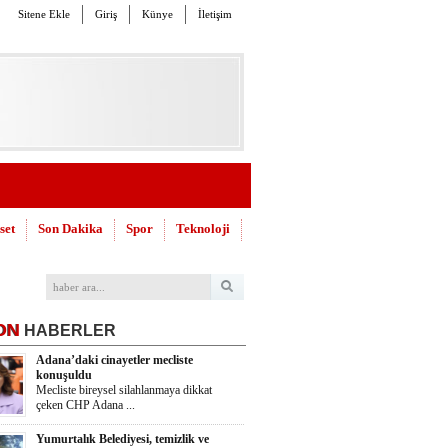
Sitene Ekle
Giriş
Künye
İletişim
set
Son Dakika
Spor
Teknoloji
ON
HABERLER
Adana’daki cinayetler mecliste
konuşuldu
Mecliste bireysel silahlanmaya dikkat
çeken CHP Adana ...
Yumurtalık Belediyesi, temizlik ve