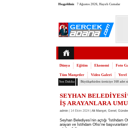
Hoşgeldiniz
7 Ağustos 2026, Hayırlı Cumalar
Dünya
Eğitim
Ekonomi
Foto Ga
Tüm Manşetler
Video Galeri
Yerel
Son Dakika
Adana’daki cinayetler mecliste kon
SEYHAN BELEDİYESİ’
İŞ ARAYANLARA UM
admin
| 14 Ekim 2024 |
Alt Manşet
,
Genel
,
Günde
Seyhan Belediyesi’nin açtığı “İstihdam Ofi
arayan ve İstihdam Ofisi’ne başvuranların