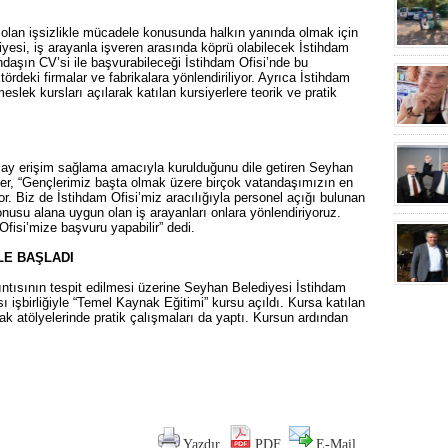
i olan işsizlikle mücadele konusunda halkın yanında olmak için
esi, iş arayanla işveren arasında köprü olabilecek İstihdam
andaşın CV’si ile başvurabileceği İstihdam Ofisi’nde bu
ördeki firmalar ve fabrikalara yönlendiriliyor. Ayrıca İstihdam
 meslek kursları açılarak katılan kursiyerlere teorik ve pratik
kolay erişim sağlama amacıyla kurulduğunu dile getiren Seyhan
r, “Gençlerimiz başta olmak üzere birçok vatandaşımızın en
yor. Biz de İstihdam Ofisi’miz aracılığıyla personel açığı bulunan
onusu alana uygun olan iş arayanları onlara yönlendiriyoruz.
Ofisi’mize başvuru yapabilir” dedi.
LE BAŞLADI
tısının tespit edilmesi üzerine Seyhan Belediyesi İstihdam
işbirliğiyle “Temel Kaynak Eğitimi” kursu açıldı. Kursa katılan
ak atölyelerinde pratik çalışmaları da yaptı. Kursun ardından
Yazdır
PDF
E-Mail