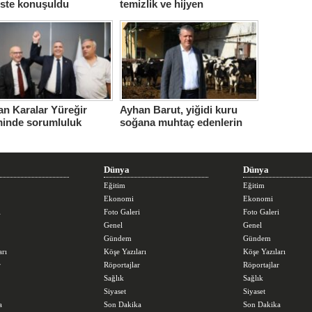
iste konuşuldu
temizlik ve hijyen
seferberliğini sürdürüyor
n Karalar Yüreğir
Ayhan Barut, yiğidi kuru
minde sorumluluk
soğana muhtaç edenlerin
ndi.
sorunları daha da
büyüttüğünü söyledi
Dünya
Dünya
Eğitim
Eğitim
Ekonomi
Ekonomi
i
Foto Galeri
Foto Galeri
Genel
Genel
Gündem
Gündem
arı
Köşe Yazıları
Köşe Yazıları
r
Röportajlar
Röportajlar
Sağlık
Sağlık
Siyaset
Siyaset
a
Son Dakika
Son Dakika