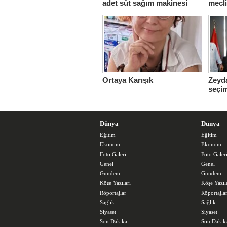
adet süt sağım makinesi
mecl
Ortaya Karışık
Zeyda
seçi
üstle
Dünya
Dünya
Eğitim
Eğitim
Ekonomi
Ekonomi
Foto Galeri
Foto Galer
Genel
Genel
Gündem
Gündem
Köşe Yazıları
Köşe Yazıl
Röportajlar
Röportajla
Sağlık
Sağlık
Siyaset
Siyaset
Son Dakika
Son Dakik