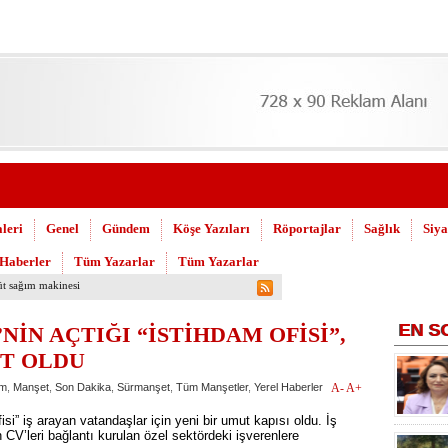
leri
Genel
Gündem
Köşe Yazıları
Röportajlar
Sağlık
Siya
 Haberler
Tüm Yazarlar
Tüm Yazarlar
uşuldu
EN
S
NİN AÇTIĞI “İSTİHDAM OFİSİ”,
UT OLDU
m
,
Manşet
,
Son Dakika
,
Sürmanşet
,
Tüm Manşetler
,
Yerel Haberler
A-
A+
si” iş arayan vatandaşlar için yeni bir umut kapısı oldu. İş
 CV’leri bağlantı kurulan özel sektördeki işverenlere