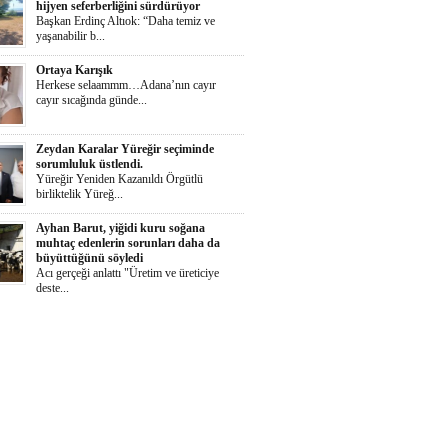
hijyen seferberliğini sürdürüyor
Başkan Erdinç Altıok: “Daha temiz ve
yaşanabilir b...
Ortaya Karışık
Herkese selaammm…Adana’nın cayır
cayır sıcağında günde...
Zeydan Karalar Yüreğir seçiminde
sorumluluk üstlendi.
Yüreğir Yeniden Kazanıldı Örgütlü
birliktelik Yüreğ...
Ayhan Barut, yiğidi kuru soğana
muhtaç edenlerin sorunları daha da
büyüttüğünü söyledi
Acı gerçeği anlattı "Üretim ve üreticiye
deste...
İŞKAD’dan kadın girişimcilere ödül
çağrısı
Süheyla Gergin: “Kadınlar her alanda daha
güçlü te...
Yumurtalık Belediyesi, yol, temizlik,
denetim ve sosyal çalışmalarını aralıksız
sürdürüyor
Başkan Altıok: “Yumurtalık’ı ortak akılla,