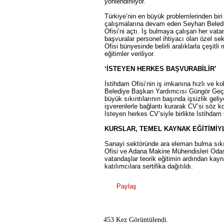
yönlendiriliyor.
Türkiye’nin en büyük problemlerinden bir
çalışmalarına devam eden Seyhan Belediy
Ofisi’ni açtı. İş bulmaya çalışan her vat
başvuralar personel ihtiyacı olan özel sekt
Ofisi bünyesinde belirli aralıklarla çeşitli
eğitimler veriliyor.
‘İSTEYEN HERKES BAŞVURABİLİR’
İstihdam Ofisi’nin iş imkanına hızlı ve 
Belediye Başkan Yardımcısı Güngör Geçe
büyük sıkıntılarının başında işsizlik geli
işverenlerle bağlantı kurarak CV’si söz k
İsteyen herkes CV’siyle birlikte İstihdam 
KURSLAR, TEMEL KAYNAK EĞİTİMİY
Sanayi sektöründe ara eleman bulma sıkın
Ofisi ve Adana Makine Mühendisleri Odası 
vatandaşlar teorik eğitimin ardından kayn
katılımcılara sertifika dağıtıldı.
Paylaş
453 Kez Görüntülendi.