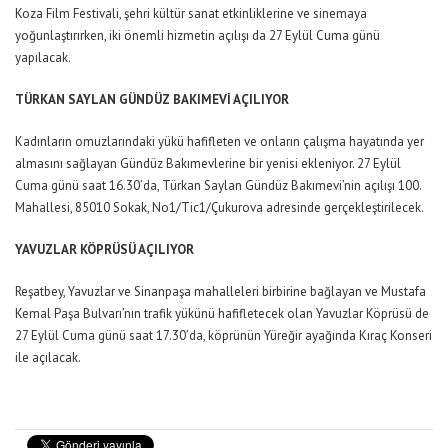
Koza Film Festivali, şehri kültür sanat etkinliklerine ve sinemaya
yoğunlaştırırken, iki önemli hizmetin açılışı da 27 Eylül Cuma günü
yapılacak.
TÜRKAN SAYLAN GÜNDÜZ BAKIMEVİ AÇILIYOR
Kadınların omuzlarındaki yükü hafifleten ve onların çalışma hayatında yer
almasını sağlayan Gündüz Bakımevlerine bir yenisi ekleniyor. 27 Eylül
Cuma günü saat 16.30’da, Türkan Saylan Gündüz Bakımevi’nin açılışı 100.
Mahallesi, 85010 Sokak, No1/Tic1/Çukurova adresinde gerçekleştirilecek.
YAVUZLAR KÖPRÜSÜ AÇILIYOR
Reşatbey, Yavuzlar ve Sinanpaşa mahalleleri birbirine bağlayan ve Mustafa
Kemal Paşa Bulvarı’nın trafik yükünü hafifletecek olan Yavuzlar Köprüsü de
27 Eylül Cuma günü saat 17.30’da, köprünün Yüreğir ayağında Kıraç Konseri
ile açılacak.