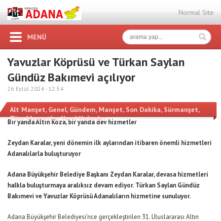
Normal Site
MENÜ
Yavuzlar Köprüsü ve Türkan Saylan
Gündüz Bakımevi açılıyor
26 Eylül 2024 -
12:54
Alt Manşet
,
Genel
,
Gündem
,
Manşet
,
Son Dakika
,
Sürmanşet
,
Tüm Manşetler
,
Yerel Haberler
Bir yanda Altın Koza, bir yanda dev hizmetler
Zeydan Karalar, yeni dönemin ilk aylarından itibaren önemli hizmetleri
Adanalılarla buluşturuyor
Adana Büyükşehir Belediye Başkanı Zeydan Karalar, devasa hizmetleri
halkla buluşturmaya aralıksız devam ediyor. Türkan Saylan Gündüz
Bakımevi ve Yavuzlar Köprüsü Adanalıların hizmetine sunuluyor.
Adana Büyükşehir Belediyesi’nce gerçekleştirilen 31. Uluslararası Altın