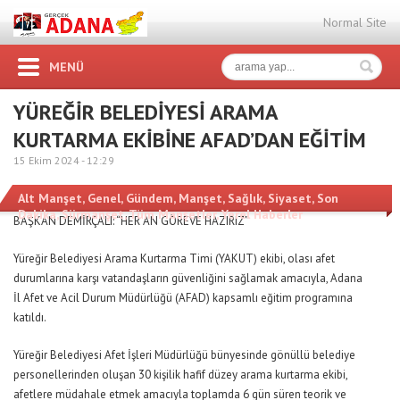
Normal Site
MENÜ
YÜREĞİR BELEDİYESİ ARAMA
KURTARMA EKİBİNE AFAD’DAN EĞİTİM
15 Ekim 2024 -
12:29
Alt Manşet
,
Genel
,
Gündem
,
Manşet
,
Sağlık
,
Siyaset
,
Son
Dakika
,
Sürmanşet
,
Tüm Manşetler
,
Yerel Haberler
BAŞKAN DEMİRÇALI: “HER AN GÖREVE HAZIRIZ”
Yüreğir Belediyesi Arama Kurtarma Timi (YAKUT) ekibi, olası afet
durumlarına karşı vatandaşların güvenliğini sağlamak amacıyla, Adana
İl Afet ve Acil Durum Müdürlüğü (AFAD) kapsamlı eğitim programına
katıldı.
Yüreğir Belediyesi Afet İşleri Müdürlüğü bünyesinde gönüllü belediye
personellerinden oluşan 30 kişilik hafif düzey arama kurtarma ekibi,
afetlere müdahale etmek amacıyla toplamda 6 gün süren teorik ve