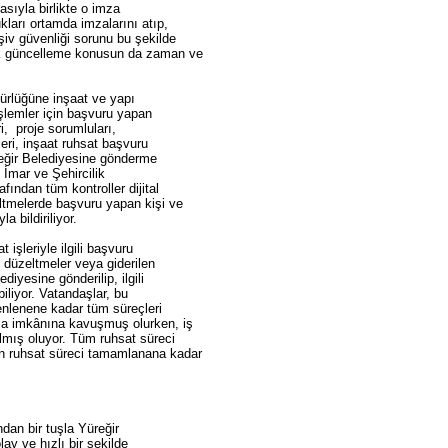
sıyla birlikte o imza
ları ortamda imzalarını atıp,
şiv güvenliği sorunu bu şekilde
ak güncelleme konusun da zaman ve
dürlüğüne inşaat ve yapı
işlemler için başvuru yapan
i, proje sorumluları,
leri, inşaat ruhsat başvuru
üreğir Belediyesine gönderme
 İmar ve Şehircilik
ından tüm kontroller dijital
eltmelerde başvuru yapan kişi ve
 bildiriliyor.
 işleriyle ilgili başvuru
 düzeltmeler veya giderilen
ediyesine gönderilip, ilgili
iliyor. Vatandaşlar, bu
enlenene kadar tüm süreçleri
ma imkânına kavuşmuş olurken, iş
lmış oluyor. Tüm ruhsat süreci
n ruhsat süreci tamamlanana kadar
dan bir tuşla Yüreğir
lay ve hızlı bir şekilde