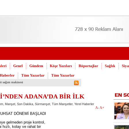
leri
Genel
Gündem
Köşe Yazıları
Röportajlar
Sağlık
Siya
 Haberler
Tüm Yazarlar
Tüm Yazarlar
uşuldu
EN
S
İ’NDEN ADANA’DA BİR İLK
em
,
Manşet
,
Son Dakika
,
Sürmanşet
,
Tüm Manşetler
,
Yerel Haberler
A-
A+
RUHSAT DÖNEMİ BAŞLADI
eye gelmeden proje kontrol,
i hızlı, kolay ve rahat bir