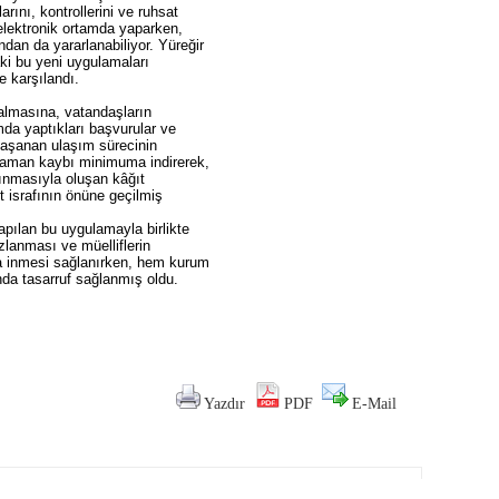
rını, kontrollerini ve ruhsat
e elektronik ortamda yaparken,
dan da yararlanabiliyor. Yüreğir
daki bu yeni uygulamaları
e karşılandı.
almasına, vatandaşların
amda yaptıkları başvurular ve
 yaşanan ulaşım sürecinin
zaman kaybı minimuma indirerek,
alınmasıyla oluşan kâğıt
t israfının önüne geçilmiş
pılan bu uygulamayla birlikte
zlanması ve müelliflerin
a inmesi sağlanırken, hem kurum
nda tasarruf sağlanmış oldu.
Yazdır
PDF
E-Mail