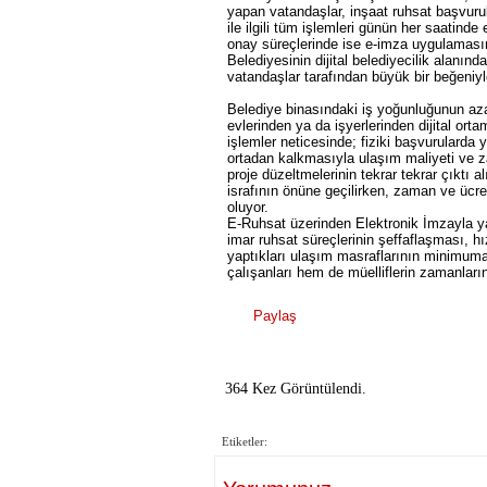
yapan vatandaşlar, inşaat ruhsat başvurula
ile ilgili tüm işlemleri günün her saatind
onay süreçlerinde ise e-imza uygulamasın
Belediyesinin dijital belediyecilik alanın
vatandaşlar tarafından büyük bir beğeniyl
Belediye binasındaki iş yoğunluğunun az
evlerinden ya da işyerlerinden dijital ort
işlemler neticesinde; fiziki başvurularda
ortadan kalkmasıyla ulaşım maliyeti ve 
proje düzeltmelerinin tekrar tekrar çıktı 
israfının önüne geçilirken, zaman ve ücre
oluyor.
E-Ruhsat üzerinden Elektronik İmzayla ya
imar ruhsat süreçlerinin şeffaflaşması, hı
yaptıkları ulaşım masraflarının minimum
çalışanları hem de müelliflerin zamanları
Paylaş
364 Kez Görüntülendi.
Etiketler: