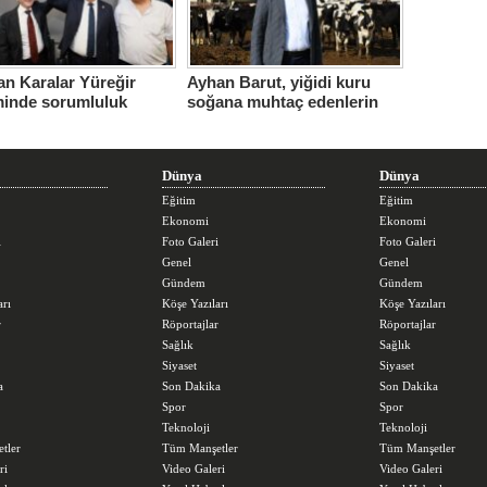
n Karalar Yüreğir
Ayhan Barut, yiğidi kuru
minde sorumluluk
soğana muhtaç edenlerin
ndi.
sorunları daha da
büyüttüğünü söyledi
Dünya
Dünya
Eğitim
Eğitim
Ekonomi
Ekonomi
i
Foto Galeri
Foto Galeri
Genel
Genel
Gündem
Gündem
arı
Köşe Yazıları
Köşe Yazıları
r
Röportajlar
Röportajlar
Sağlık
Sağlık
Siyaset
Siyaset
a
Son Dakika
Son Dakika
Spor
Spor
Teknoloji
Teknoloji
tler
Tüm Manşetler
Tüm Manşetler
ri
Video Galeri
Video Galeri