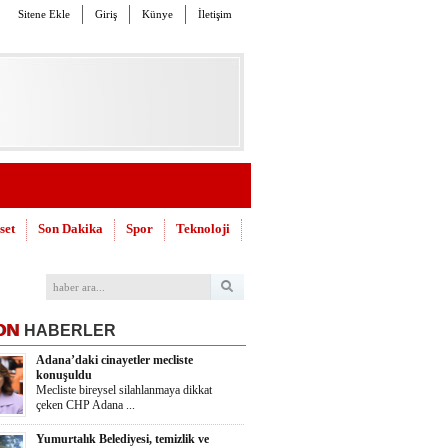
Sitene Ekle
Giriş
Künye
İletişim
set
Son Dakika
Spor
Teknoloji
ON
HABERLER
Adana’daki cinayetler mecliste
konuşuldu
Mecliste bireysel silahlanmaya dikkat
çeken CHP Adana ...
Yumurtalık Belediyesi, temizlik ve