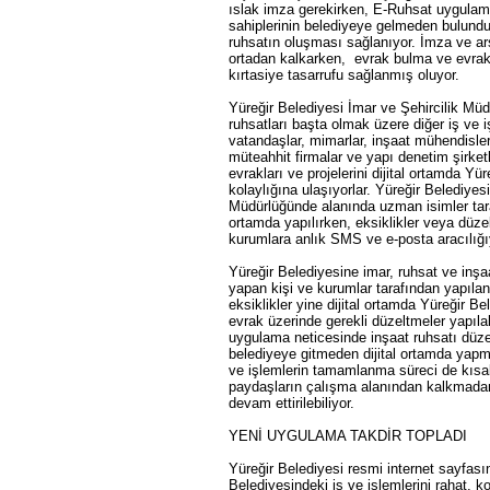
ıslak imza gerekirken, E-Ruhsat uygulama
sahiplerinin belediyeye gelmeden bulunduk
ruhsatın oluşması sağlanıyor. İmza ve ar
ortadan kalkarken, evrak bulma ve evr
kırtasiye tasarrufu sağlanmış oluyor.
Yüreğir Belediyesi İmar ve Şehircilik Mü
ruhsatları başta olmak üzere diğer iş ve 
vatandaşlar, mimarlar, inşaat mühendisler
müteahhit firmalar ve yapı denetim şirket
evrakları ve projelerini dijital ortamda Y
kolaylığına ulaşıyorlar. Yüreğir Belediyesi
Müdürlüğünde alanında uzman isimler taraf
ortamda yapılırken, eksiklikler veya düz
kurumlara anlık SMS ve e-posta aracılığıyla
Yüreğir Belediyesine imar, ruhsat ve inşaat
yapan kişi ve kurumlar tarafından yapılan
eksiklikler yine dijital ortamda Yüreğir Bel
evrak üzerinde gerekli düzeltmeler yapılab
uygulama neticesinde inşaat ruhsatı düz
belediyeye gitmeden dijital ortamda yap
ve işlemlerin tamamlanma süreci de kısa
paydaşların çalışma alanından kalkmada
devam ettirilebiliyor.
YENİ UYGULAMA TAKDİR TOPLADI
Yüreğir Belediyesi resmi internet sayfasın
Belediyesindeki iş ve işlemlerini rahat, ko