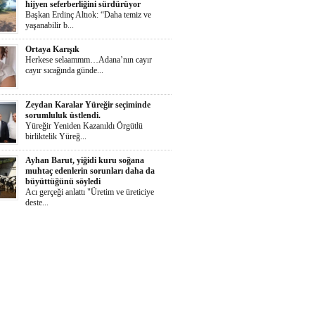
hijyen seferberliğini sürdürüyor
Başkan Erdinç Altıok: “Daha temiz ve
yaşanabilir b...
Ortaya Karışık
Herkese selaammm…Adana’nın cayır
cayır sıcağında günde...
Zeydan Karalar Yüreğir seçiminde
sorumluluk üstlendi.
Yüreğir Yeniden Kazanıldı Örgütlü
birliktelik Yüreğ...
Ayhan Barut, yiğidi kuru soğana
muhtaç edenlerin sorunları daha da
büyüttüğünü söyledi
Acı gerçeği anlattı "Üretim ve üreticiye
deste...
İŞKAD’dan kadın girişimcilere ödül
çağrısı
Süheyla Gergin: “Kadınlar her alanda daha
güçlü te...
Yumurtalık Belediyesi, yol, temizlik,
denetim ve sosyal çalışmalarını aralıksız
sürdürüyor
Başkan Altıok: “Yumurtalık’ı ortak akılla,