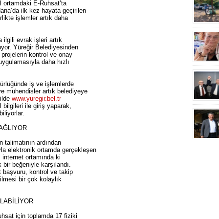
l ortamdaki E-Ruhsat’ta
ana’da ilk kez hayata geçirilen
likte işlemler artık daha
lgili evrak işleri artık
yor. Yüreğir Belediyesinden
 projelerin kontrol ve onay
 uygulamasıyla daha hızlı
ürlüğünde iş ve işlemlerde
e mühendisler artık belediyeye
kilde
www.yuregir.bel.tr
ilgileri ile giriş yaparak,
iliyorlar.
SAĞLIYOR
n talimatının ardından
la elektronik ortamda gerçekleşen
 internet ortamında ki
bir beğeniyle karşılandı.
t başvuru, kontrol ve takip
ilmesi bir çok kolaylık
ILABİLİYOR
uhsat için toplamda 17 fiziki