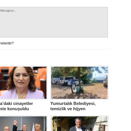
nelerdir?
’daki cinayetler
Yumurtalık Belediyesi,
iste konuşuldu
temizlik ve hijyen
seferberliğini sürdürüyor