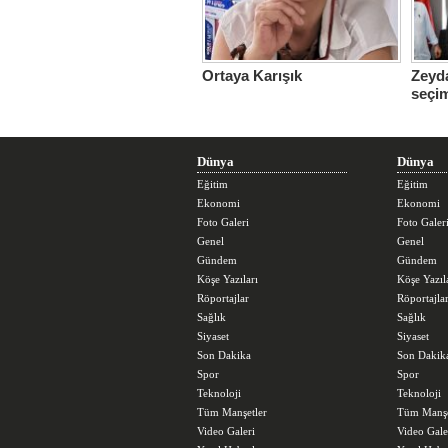
Ortaya Karışık
Zeyda
seçi
üstle
Dünya
Dünya
Eğitim
Eğitim
Ekonomi
Ekonomi
Foto Galeri
Foto Galer
Genel
Genel
Gündem
Gündem
Köşe Yazıları
Köşe Yazıl
Röportajlar
Röportajla
Sağlık
Sağlık
Siyaset
Siyaset
Son Dakika
Son Dakik
Spor
Spor
Teknoloji
Teknoloji
Tüm Manşetler
Tüm Manşe
Video Galeri
Video Gale