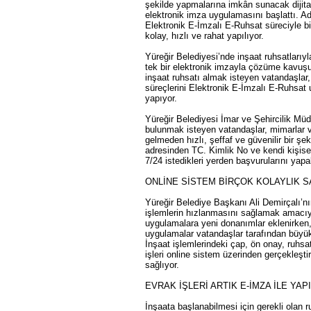
şekilde yapmalarına imkân sunacak dijita
elektronik imza uygulamasını başlattı. Ad
Elektronik E-İmzalı E-Ruhsat süreciyle bir
kolay, hızlı ve rahat yapılıyor.
Yüreğir Belediyesi’nde inşaat ruhsatlarıyla i
tek bir elektronik imzayla çözüme kavuşu
inşaat ruhsatı almak isteyen vatandaşlar,
süreçlerini Elektronik E-İmzalı E-Ruhsat
yapıyor.
Yüreğir Belediyesi İmar ve Şehircilik Müd
bulunmak isteyen vatandaşlar, mimarlar v
gelmeden hızlı, şeffaf ve güvenilir bir şe
adresinden TC. Kimlik No ve kendi kişisel b
7/24 istedikleri yerden başvurularını yapab
ONLİNE SİSTEM BİRÇOK KOLAYLIK 
Yüreğir Belediye Başkanı Ali Demirçalı’nı
işlemlerin hızlanmasını sağlamak amacıy
uygulamalara yeni donanımlar eklenirken,
uygulamalar vatandaşlar tarafından büyük 
İnşaat işlemlerindeki çap, ön onay, ruhsa
işleri online sistem üzerinden gerçekleştir
sağlıyor.
EVRAK İŞLERİ ARTIK E-İMZA İLE YAP
İnşaata başlanabilmesi için gerekli olan r