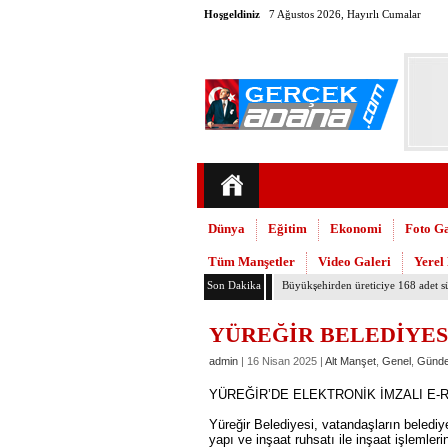
Hoşgeldiniz
7 Ağustos 2026, Hayırlı Cumalar
Dünya
Eğitim
Ekonomi
Foto Ga
Tüm Manşetler
Video Galeri
Yerel
Son Dakika
Adana’daki cinayetler mecliste kon
YÜREĞİR BELEDİYES
admin
| 16 Nisan 2025 |
Alt Manşet
,
Genel
,
Günd
YÜREĞİR’DE ELEKTRONİK İMZALI E-
Yüreğir Belediyesi, vatandaşların belediy
yapı ve inşaat ruhsatı ile inşaat işlemlerin