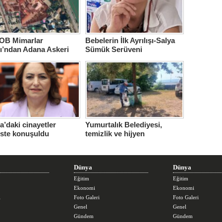
B Mimarlar
Bebelerin İlk Ayrılışı-Salya
ı’ndan Adana Askeri
Sümük Serüveni
ne için çağrı…
’daki cinayetler
Yumurtalık Belediyesi,
iste konuşuldu
temizlik ve hijyen
seferberliğini sürdürüyor
Dünya
Dünya
Eğitim
Eğitim
Ekonomi
Ekonomi
i
Foto Galeri
Foto Galeri
Genel
Genel
Gündem
Gündem