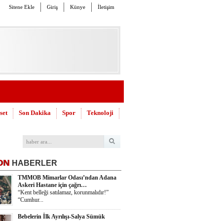
Sitene Ekle
Giriş
Künye
İletişim
set
Son Dakika
Spor
Teknoloji
ON
HABERLER
TMMOB Mimarlar Odası’ndan Adana
Askeri Hastane için çağrı…
“Kent belleği satılamaz, korunmalıdır!”
“Cumhur...
Bebelerin İlk Ayrılışı-Salya Sümük