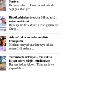
Serüveni
Herkese selam… Umarım herkesin de
sağlığı sıhhati yeri...
Büyükşehirden üreticiye 168 adet süt
sağım makinesi
Büyükşehir destekliyor, üretici güçleniyor
Güng...
Adana’daki cinayetler mecliste
konuşuldu
Mecliste bireysel silahlanmaya dikkat
çeken CHP Adana ...
Yumurtalık Belediyesi, temizlik ve
hijyen seferberliğini sürdürüyor
Başkan Erdinç Altıok: “Daha temiz ve
yaşanabilir b...
Ortaya Karışık
Herkese selaammm…Adana’nın cayır
cayır sıcağında günde...
Zeydan Karalar Yüreğir seçiminde
sorumluluk üstlendi.
Yüreğir Yeniden Kazanıldı Örgütlü
birliktelik Yüreğ...