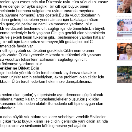
amanlar uyku esnasında olur.Düzensiz uyku tüm vücudu olumsuz
erli ve dengeli bir uyku sağlıklı bir cilt için büyük önem
n melatonin hormonu salgılanımı uyku sırasında meydana
da büyüme hormonu) artış gösterir.Bu da vücut dokularının
dana gelmiş hücrelerin yerini alması için fazlalaşan hücre
ldin genç,diri,parlak ve nemli kalmasında yardımcı olur.
klı ve düzenli beslenme cilt sağlığı için de önemlidir.En büyük
enme nedeniyle hızlı yaşlanır.Cilt için gerekli olan vitaminlerin
lu ve şekerli besin tüketimi gibi…beslenmede yapılan hatalar
bir cilt için taze sebze ve meyve,lifli gıdalar,bol bol C
ketmenizde fayda var.
ir cilt için yeterli su tüketimi gereklidir.Cildin nem oranını
yda vardır. Çünkü yetersiz miktarda su tüketimi cilt yapısını
u vücuttan toksinlerin atılmasını sağladığı için cilt
ğu önlemeye yardımcı olur.
eriklerine Dikkat Edin !
ği için hedefe yönelik ürün tercih etmek faydanıza olacaktır.
çeren ürünler tercih sebebiyken, akne problemi olan ciltler için
aktadır. Ürün tercih ederken hekiminize danışabilirsiniz.
 neden olan ışınlar) yıl içerisinde aynı derecede güçlü olarak
arına maruz kalan cilt;yaşlanır,lekeler oluşur,kırışıklıklar
 kanserine bile neden olabilir.Bu nedenle cilt tipine uygun olan
ılmalıdır
 daha büyük sıkıntılara ve izlere sebebiyet verebilir.Sivilceler
 çıkar fakat büyük kısmı ise cildin içerisinde yani cildin altında
ep olabilir ve sivilcenin kötüleşmesine yol açabilir.