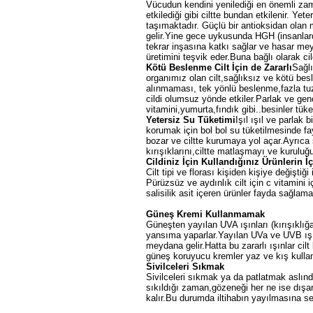
Vücudun kendini yenilediği en önemli z
etkilediği gibi ciltte bundan etkilenir. Yet
taşımaktadır. Güçlü bir antioksidan ola
gelir.Yine gece uykusunda HGH (insanlar
tekrar inşasına katkı sağlar ve hasar mey
üretimini teşvik eder.Buna bağlı olarak ci
Kötü Beslenme Cilt İçin de Zararlı
Sağlı
organımız olan cilt,sağlıksız ve kötü besl
alınmaması, tek yönlü beslenme,fazla tuz
cildi olumsuz yönde etkiler.Parlak ve genç 
vitamini,yumurta,fındık gibi..besinler tü
Yetersiz Su Tüketimi
Işıl ışıl ve parlak b
korumak için bol bol su tüketilmesinde fa
bozar ve ciltte kurumaya yol açar.Ayrıca s
kırışıklarını,ciltte matlaşmayı ve kurulu
Cildiniz İçin Kullandığınız Ürünlerin İç
Cilt tipi ve florası kişiden kişiye değişti
Pürüzsüz ve aydınlık cilt için c vitamini i
salisilik asit içeren ürünler fayda sağlam
Güneş Kremi Kullanmamak
Güneşten yayılan UVA ışınları (kırışıklığa
yansıma yaparlar.Yayılan UVa ve UVB ışınl
meydana gelir.Hatta bu zararlı ışınlar cilt
güneş koruyucu kremler yaz ve kış kullan
Sivilceleri Sıkmak
Sivilceleri sıkmak ya da patlatmak aslında
sıkıldığı zaman,gözeneği her ne ise dışarı
kalır.Bu durumda iltihabın yayılmasına seb