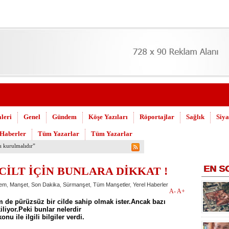
leri
Genel
Gündem
Köşe Yazıları
Röportajlar
Sağlık
Siya
 Haberler
Tüm Yazarlar
Tüm Yazarlar
 Askeri Hastane için çağrı…
EN
S
CİLT İÇİN BUNLARA DİKKAT !
em
,
Manşet
,
Son Dakika
,
Sürmanşet
,
Tüm Manşetler
,
Yerel Haberler
A-
A+
de pürüzsüz bir cilde sahip olmak ister.Ancak bazı
iliyor.Peki bunlar nelerdir
u ile ilgili bilgiler verdi.