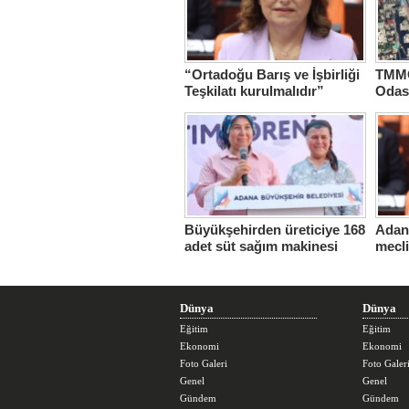
“Ortadoğu Barış ve İşbirliği
TMMO
Teşkilatı kurulmalıdır”
Odas
Hasta
Büyükşehirden üreticiye 168
Adana
adet süt sağım makinesi
mecl
Dünya
Dünya
Eğitim
Eğitim
Ekonomi
Ekonomi
Foto Galeri
Foto Galer
Genel
Genel
Gündem
Gündem