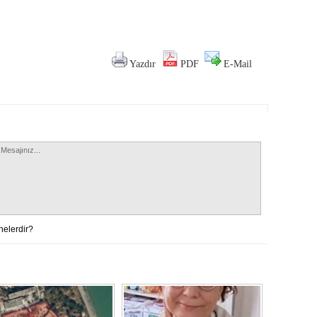
Yazdır
PDF
E-Mail
nelerdir?