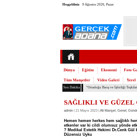
Hoşgeldiniz
9 Ağustos 2026, Pazar
Dünya
Eğitim
Ekonomi
Foto Ga
Tüm Manşetler
Video Galeri
Yerel
Son Dakika
TMMOB Mimarlar Odası’ndan Adana
SAĞLIKLI VE GÜZEL 
admin
| 21 Mayıs 2023 |
Alt Manşet
,
Genel
,
Günd
Hemen hemen herkes hem sağlıklı hem 
etkenler var ki cildi olumsuz yönde etk
? Medikal Estetik Hekimi Dr.Cenk Gül kon
Düzensiz Uyku