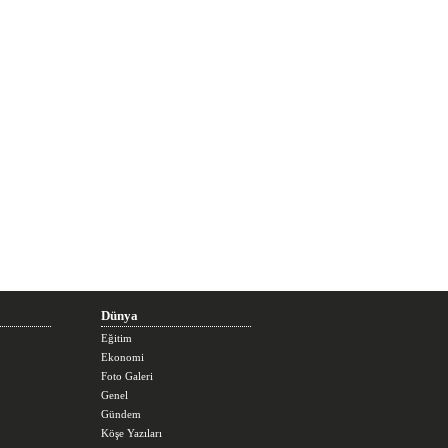
Dünya
Eğitim
Ekonomi
Foto Galeri
Genel
Gündem
Köşe Yazıları