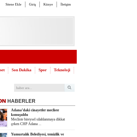
Sitene Ekle
Giriş
Künye
İletişim
set
Son Dakika
Spor
Teknoloji
ON
HABERLER
Adana’daki cinayetler mecliste
konuşuldu
Mecliste bireysel silahlanmaya dikkat
çeken CHP Adana ...
Yumurtalık Belediyesi, temizlik ve