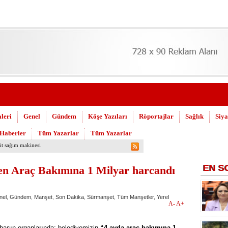
leri
Genel
Gündem
Köşe Yazıları
Röportajlar
Sağlık
Siya
 Haberler
Tüm Yazarlar
Tüm Yazarlar
uşuldu
EN
S
en Araç Bakımına 1 Milyar harcandı
nel
,
Gündem
,
Manşet
,
Son Dakika
,
Sürmanşet
,
Tüm Manşetler
,
Yerel
A-
A+
 basın organlarında; belediyemizin
“4 ayda araç bakımına 1