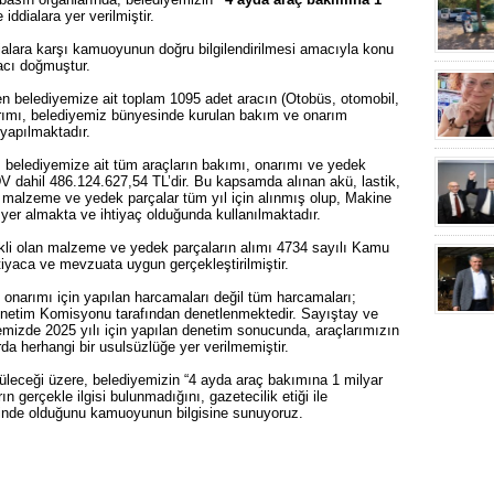
ddialara yer verilmiştir.
alara karşı kamuoyunun doğru bilgilendirilmesi amacıyla konu
acı doğmuştur.
ren belediyemize ait toplam 1095 adet aracın (Otobüs, otomobil,
rımı, belediyemiz bünyesinde kurulan bakım ve onarım
 yapılmaktadır.
, belediyemize ait tüm araçların bakımı, onarımı ve yedek
DV dahil 486.124.627,54 TL’dir. Bu kapsamda alınan akü, lastik,
n malzeme ve yedek parçalar tüm yıl için alınmış olup, Makine
yer almakta ve ihtiyaç olduğunda kullanılmaktadır.
ekli olan malzeme ve yedek parçaların alımı 4734 sayılı Kamu
iyaca ve mevzuata uygun gerçekleştirilmiştir.
onarımı için yapılan harcamaları değil tüm harcamaları;
enetim Komisyonu tarafından denetlenmektedir. Sayıştay ve
yemizde 2025 yılı için yapılan denetim sonucunda, araçlarımızın
a herhangi bir usulsüzlüğe yer verilmemiştir.
rüleceği üzere, belediyemizin “4 ayda araç bakımına 1 milyar
n gerçekle ilgisi bulunmadığını, gazetecilik etiği ile
liğinde olduğunu kamuoyunun bilgisine sunuyoruz.