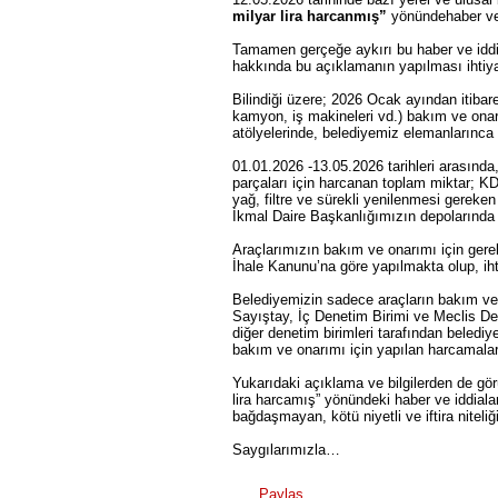
milyar lira harcanmış”
yönündehaber ve i
Tamamen gerçeğe aykırı bu haber ve iddi
hakkında bu açıklamanın yapılması ihtiy
Bilindiği üzere; 2026 Ocak ayından itiba
kamyon, iş makineleri vd.) bakım ve ona
atölyelerinde, belediyemiz elemanlarınca
01.01.2026 -13.05.2026 tarihleri arasında
parçaları için harcanan toplam miktar; K
yağ, filtre ve sürekli yenilenmesi gereke
İkmal Daire Başkanlığımızın depolarında 
Araçlarımızın bakım ve onarımı için ger
İhale Kanunu’na göre yapılmakta olup, iht
Belediyemizin sadece araçların bakım ve 
Sayıştay, İç Denetim Birimi ve Meclis D
diğer denetim birimleri tarafından beledi
bakım ve onarımı için yapılan harcamalard
Yukarıdaki açıklama ve bilgilerden de gö
lira harcamış” yönündeki haber ve iddiaları
bağdaşmayan, kötü niyetli ve iftira nite
Saygılarımızla…
Paylaş