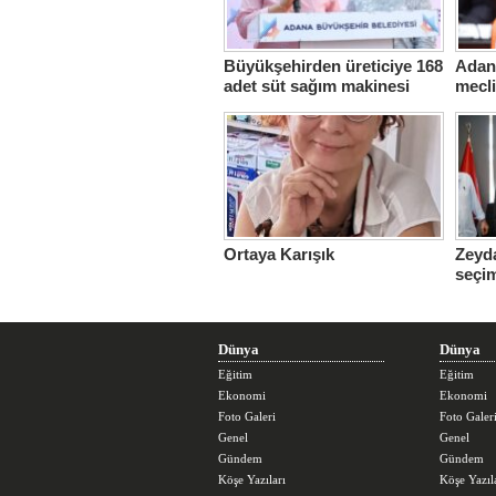
Büyükşehirden üreticiye 168
Adana
adet süt sağım makinesi
mecl
Ortaya Karışık
Zeyda
seçi
üstle
Dünya
Dünya
Eğitim
Eğitim
Ekonomi
Ekonomi
Foto Galeri
Foto Galer
Genel
Genel
Gündem
Gündem
Köşe Yazıları
Köşe Yazıl