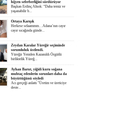
hijyen seferberliğini sürdürüyor
Başkan Erdinç Altıok: “Daha temiz ve
yaşanabilir b...
Ortaya Karışık
Herkese selaammm…Adana’nın cayır
cayır sıcağında günde...
Zeydan Karalar Yüreğir seçiminde
sorumluluk üstlendi.
Yüreğir Yeniden Kazanıldı Örgütlü
birliktelik Yüreğ...
Ayhan Barut, yiğidi kuru soğana
muhtaç edenlerin sorunları daha da
büyüttüğünü söyledi
Acı gerçeği anlattı "Üretim ve üreticiye
deste...
İŞKAD’dan kadın girişimcilere ödül
çağrısı
Süheyla Gergin: “Kadınlar her alanda daha
güçlü te...
Yumurtalık Belediyesi, yol, temizlik,
denetim ve sosyal çalışmalarını aralıksız
sürdürüyor
Başkan Altıok: “Yumurtalık’ı ortak akılla,