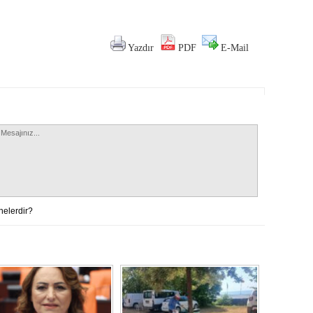
Yazdır
PDF
E-Mail
nelerdir?