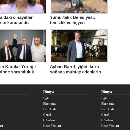
’daki cinayetler
Yumurtalık Belediyesi,
iste konuşuldu
temizlik ve hijyen
seferberliğini sürdürüyor
n Karalar Yüreğir
Ayhan Barut, yiğidi kuru
minde sorumluluk
soğana muhtaç edenlerin
ndi.
sorunları daha da
büyüttüğünü söyledi
Dünya
Dünya
Eğitim
Eğitim
Ekonomi
Ekonomi
i
Foto Galeri
Foto Galeri
Genel
Genel
Gündem
Gündem
arı
Köşe Yazıları
Köşe Yazıları