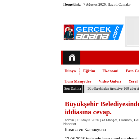
Hoşgeldiniz
7 Ağustos 2026, Hayırlı Cumalar
Dünya
Eğitim
Ekonomi
Foto Ga
Tüm Manşetler
Video Galeri
Yerel
Son Dakika
Adana’daki cinayetler mecliste kon
Büyükşehir Belediyesind
iddiasına cevap.
admin
| 13 Mayıs 2026 |
Alt Manşet
,
Ekonomi
,
Ge
Haberler
Basına ve Kamuoyuna
12.05.2026 tarihinde bazı yerel ve ulusal