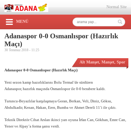
Normal Site
MENÜ
Adanaspor 0-0 Osmanlıspor (Hazırlık
Maçı)
30 Temmuz 2018 -
11:25
Alt Manşet
,
Manşet
,
Spor
Adanaspor 0-0 Osmanlıspor (Hazırlık Maçı)
Yeni sezon kamp hazırlıklarını Bolu Termal’de sürdüren
Adanaspor, hazırlık maçında Osmanlıspor ile 0-0 berabere kaldı.
Turuncu-Beyazlılar karşılaşmaya Goran, Berkan, Veli, Diniz, Göksu,
Abdulkadir, Kenan, Hakan, Eren, Bumba ve Ahmet Dereli 11’i ile çıktı.
Teknik Direktör Cihat Arslan ikinci yarı oyuna İrfan Can, Gökhan, Emre Can,
Yener ve Alpay’a forma şansı verdi.