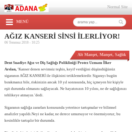
Normal Site
MENÜ
AĞIZ KANSERİ SİNSİ İLERLİYOR!
06 Temmuz 2018 -
10:25
Alt Manşet
,
Manşet
,
Sağlık
Dent Suadiye Ağız ve Diş Sağlığı Polikliniği Protez Uzmanı İlker
Arslan,
‘Kanser denen sevimsiz teşhis, keyif verdiğini düşündüğünüz
sigaranın AĞIZ KANSERİ ile ilişkisini tetiklemektedir. Sigarayı bugün
bırakmanız bile, riskinizin ancak 10 yıl sonrasında, hiç içmeyen bir kişiyle
eşit durumda olmasını sağlayacak. Ne hayatınızın 10 yılını, ne de sağlığınızı
tehlikeye atmayın.’dedi.
Sigaranın sağlığa zararları konusunda yeterince tartışmalar ve bilimsel
analizler yapıldı.Neyi ne kadar, ne derece umursuyor ve önemsiyoruz; bu
kesinlikle tartışılır bir durumda.