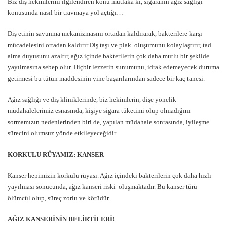
Biz diş hekimlerini ilgilendiren konu mutlaka ki, sigaranın ağız sağlığı
konusunda nasıl bir travmaya yol açtığı…
Diş etinin savunma mekanizmasını ortadan kaldırarak, bakterilere karşı
mücadelesini ortadan kaldırır.Diş taşı ve plak oluşumunu kolaylaştırır, tad
alma duyusunu azaltır, ağız içinde bakterilerin çok daha mutlu bir şekilde
yayılmasına sebep olur. Hiçbir lezzetin sunumunu, idrak edemeyecek duruma
getirmesi bu tütün maddesinin yine başarılarından sadece bir kaç tanesi.
Ağız sağlığı ve diş kliniklerinde, biz hekimlerin, dişe yönelik
müdahalelerimiz esnasında, kişiye sigara tüketimi olup olmadığını
sormamızın nedenlerinden biri de, yapılan müdahale sonrasında, iyileşme
sürecini olumsuz yönde etkileyeceğidir.
KORKULU RÜYAMIZ: KANSER
Kanser hepimizin korkulu rüyası. Ağız içindeki bakterilerin çok daha hızlı
yayılması sonucunda, ağız kanseri riski oluşmaktadır. Bu kanser türü
ölümcül olup, süreç zorlu ve kötüdür.
AĞIZ KANSERİNİN BELİRTİLERİ!