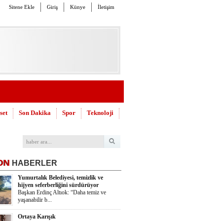
Sitene Ekle
Giriş
Künye
İletişim
set
Son Dakika
Spor
Teknoloji
ON
HABERLER
Yumurtalık Belediyesi, temizlik ve
hijyen seferberliğini sürdürüyor
Başkan Erdinç Altıok: “Daha temiz ve
yaşanabilir b...
Ortaya Karışık