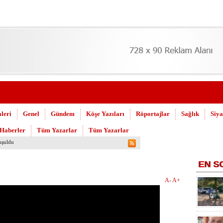
leri
Genel
Gündem
Köşe Yazıları
Röportajlar
Sağlık
Siya
 Haberler
Tüm Yazarlar
Tüm Yazarlar
uşuldu
EN
S
A-
A+