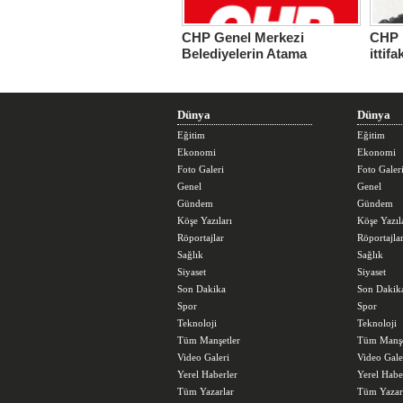
CHP Genel Merkezi
CHP 
Belediyelerin Atama
ittif
Yetkisini kendine bağladı!
Dünya
Dünya
Eğitim
Eğitim
Ekonomi
Ekonomi
Foto Galeri
Foto Galer
Genel
Genel
Gündem
Gündem
Köşe Yazıları
Köşe Yazıl
Röportajlar
Röportajla
Sağlık
Sağlık
Siyaset
Siyaset
Son Dakika
Son Dakik
Spor
Spor
Teknoloji
Teknoloji
Tüm Manşetler
Tüm Manşe
Video Galeri
Video Gale
Yerel Haberler
Yerel Habe
Tüm Yazarlar
Tüm Yazar