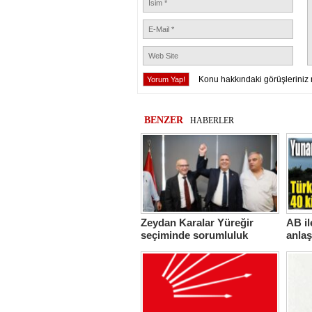
Konu hakkındaki görüşleriniz 
BENZER
HABERLER
Zeydan Karalar Yüreğir
AB i
seçiminde sorumluluk
anlaş
üstlendi.