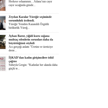
Herkese selaammm…Adana’nın cayır
cayır sıcağında günde...
Zeydan Karalar Yüreğir seçiminde
sorumluluk üstlendi.
Yüreğir Yeniden Kazanıldı Örgütlü
birliktelik Yüreğ...
Ayhan Barut, yiğidi kuru soğana
muhtaç edenlerin sorunları daha da
büyüttüğünü söyledi
Acı gerçeği anlattı "Üretim ve üreticiye
deste...
İŞKAD’dan kadın girişimcilere ödül
çağrısı
Süheyla Gergin: “Kadınlar her alanda daha
güçlü te...
Yumurtalık Belediyesi, yol, temizlik,
denetim ve sosyal çalışmalarını aralıksız
sürdürüyor
Başkan Altıok: “Yumurtalık’ı ortak akılla,
iş birl...
Aklıma Takıldı
Bugün, nedense aklıma Adolf Hitler
takıldı. Onun gibi...