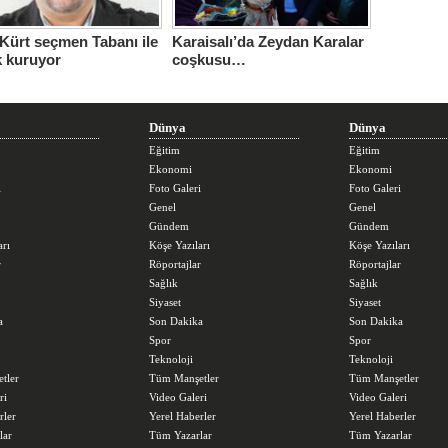
Kürt seçmen Tabanı ile
Karaisalı’da Zeydan Karalar
ak kuruyor
coşkusu…
Dünya
Dünya
Eğitim
Eğitim
Ekonomi
Ekonomi
i
Foto Galeri
Foto Galeri
Genel
Genel
Gündem
Gündem
arı
Köşe Yazıları
Köşe Yazıları
r
Röportajlar
Röportajlar
Sağlık
Sağlık
Siyaset
Siyaset
a
Son Dakika
Son Dakika
Spor
Spor
Teknoloji
Teknoloji
tler
Tüm Manşetler
Tüm Manşetler
ri
Video Galeri
Video Galeri
rler
Yerel Haberler
Yerel Haberler
lar
Tüm Yazarlar
Tüm Yazarlar