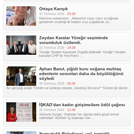
Ortaya Karışık
31 Temmuz 2026 -
23:28
Herkese selaammm…Adana’nın cayır cayır sıcağında
gündemin sıcaklığı ile hepten ısıyı çoğaltarak ya ...
Zeydan Karalar Yüreğir seçiminde
sorumluluk üstlendi.
31 Temmuz 2026 -
14:39
Yüreğir Yeniden Kazanıldı Örgütlü birliktelik Yüreğir’i Yeniden
kazandı CHP İle Yeni Parti i ...
Ayhan Barut, yiğidi kuru soğana muhtaç
edenlerin sorunları daha da büyüttüğünü
söyledi
30 Temmuz 2026 -
09:35
Acı gerçeği anlattı "Üretim ve üreticiye destek, tüketiciyi de korur" "Üreten de tükete
...
İŞKAD’dan kadın girişimcilere ödül çağrısı
26 Temmuz 2026 -
12:49
Süheyla Gergin: “Kadınlar her alanda daha güçlü temsil
edilmelidir” ADANA -İş Kadınları Der ...
Yumurtalık Belediyesi, yol, temizlik,