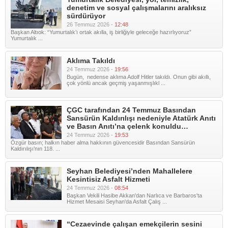
denetim ve sosyal çalışmalarını aralıksız
sürdürüyor
26 Temmuz 2026 -
12:48
Başkan Altıok: “Yumurtalık’ı ortak akılla, iş birliğiyle geleceğe hazırlıyoruz”
Yumurtalık ...
Aklıma Takıldı
24 Temmuz 2026 -
19:56
Bugün, nedense aklıma Adolf Hitler takıldı. Onun gibi akıllı,
çok yönlü ancak geçmiş yaşanmışlıkl ...
ÇGC tarafından 24 Temmuz Basından
Sansürün Kaldırılışı nedeniyle Atatürk Anıtı
ve Basın Anıtı’na çelenk konuldu…
24 Temmuz 2026 -
19:53
Özgür basın; halkın haber alma hakkının güvencesidir Basından Sansürün
Kaldırılışı’nın 118. ...
Seyhan Belediyesi’nden Mahallelere
Kesintisiz Asfalt Hizmeti
24 Temmuz 2026 -
08:54
Başkan Vekili Hasibe Akkan'dan Narlıca ve Barbaros'ta
Hizmet Mesaisi Seyhan'da Asfalt Çalış ...
“Cezaevinde çalışan emekçilerin sesini