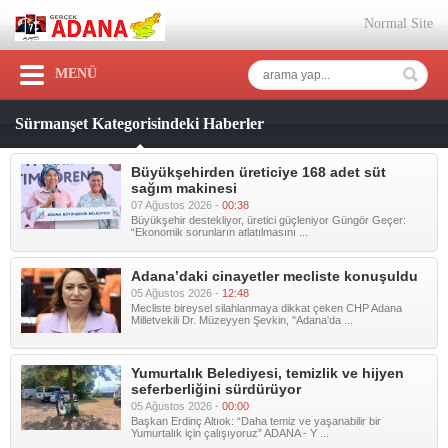
Normal Site
MENÜ
Sürmanşet Kategorisindeki Haberler
Büyükşehirden üreticiye 168 adet süt
sağım makinesi
07 Ağustos 2026 -
00:38
Büyükşehir destekliyor, üretici güçleniyor Güngör Geçer:
“Ekonomik sorunların atlatılmasını ...
Adana’daki cinayetler mecliste konuşuldu
05 Ağustos 2026 -
12:48
Mecliste bireysel silahlanmaya dikkat çeken CHP Adana
Milletvekili Dr. Müzeyyen Şevkin, "Adana'da ...
Yumurtalık Belediyesi, temizlik ve hijyen
seferberliğini sürdürüyor
05 Ağustos 2026 -
00:00
Başkan Erdinç Altıok: “Daha temiz ve yaşanabilir bir
Yumurtalık için çalışıyoruz” ADANA - Y ...