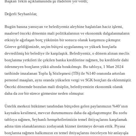
Başkan Tekin açıklamasında şu ifadelere yer verdi;
Değerli Seyhanlılar,
Bugün basına yansıyan ve belediyemiz aleyhine başlatılan haciz işlemi,
maalesef önceki dönemin mali politikalarının ve ekonomik dalgalanmaların
etkisiyle ağırlaşan borç yükünün bir sonucu olarak karşımıza çıkmıştır.
Göreve geldiğimizde, seçim bütçesi uygulanmış ve yüksek borçlarla
devredilmiş bir belediye ile karşılaştık. Belediyemiz, o dönem alınan meclis
borçlanma yetkileri ile çekilen banka kredilerine rağmen, bu kredilerle dahi
ödenmeyen borçların yükü altında bırakılmıştı. Bu tabloya, 1 Mart 2024
tarihinde imzalanan Toplu İş Sözleşmesi (TİS) ile %140 oranında artırılan
personel maaşları, aynı oranda yükselen vergi ve SGK borçları da eklenmiştir.
Önceki dönemde bozulan mali disiplin, belediyemizin ekonomik olarak
daha da zor bir sürece girmesine neden olmuştur.
Üstelik merkezi hükümet tarafından bütçeden gelen paylarımızın %40’ının
kaynakta kesilmesi, mevcut durumumuzu daha da ağırlaştırmıştır. Bu zorlu
tabloya rağmen, Seyhanlı hemşehrilerimizin temel ihtiyaçlarını karşılamak
adına tüm olanaklarımızı zorlayarak hizmet üretmeye devam ettik. Piyasa
borçlarına rağmen halkımızın en temel ihtiyaçlarını önceleyen bir anlayışla