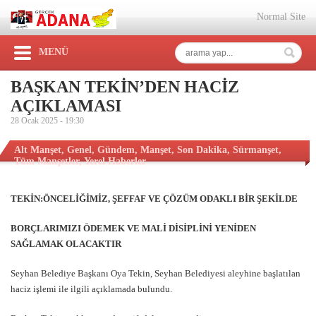
Normal Site
MENÜ
BAŞKAN TEKİN’DEN HACİZ
AÇIKLAMASI
28 Ocak 2025 -
19:30
Alt Manşet
,
Genel
,
Gündem
,
Manşet
,
Son Dakika
,
Sürmanşet
,
Tüm Manşetler
,
Yerel Haberler
TEKİN:ÖNCELİĞİMİZ, ŞEFFAF VE ÇÖZÜM ODAKLI BİR ŞEKİLDE
BORÇLARIMIZI ÖDEMEK VE MALİ DİSİPLİNİ YENİDEN
SAĞLAMAK OLACAKTIR
Seyhan Belediye Başkanı Oya Tekin, Seyhan Belediyesi aleyhine başlatılan
haciz işlemi ile ilgili açıklamada bulundu.