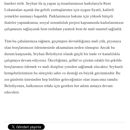
hareket ettik. Seyhan’da iş yapan iş insanlarımızın katkılarıyla Kent
Lokantaları açarak dar gelirli yurttaşlarımız için uygun fiyatlı, kaliteli
yemekler sunmayı başardık. Parklarımızın bakımı için yüksek bütçeli
ihaleler yapmaktansa, sosyal sorumluluk projesi kapsamında kadınlarımızın
çalışmasını sağlayarak hem istihdam yarattık hem de mali tasarruf sağladık.
Tüm bu çabalarımıza rağmen, geçmişten devraldığımız mali yük, piyasaya
olan borçlarımızın ödenmesinde aksamalara neden olmuştur. Ancak bu
durum karşısında, Seyhan Belediyesi olarak güçlü bir irade ve kararlılıkla
çalışmaya devam ediyoruz. Önceliğimiz, şeffaf ve çözüm odaklı bir şekilde
borçlarımızı ödemek ve mali disiplini yeniden sağlamak olacaktır. Seyhanlı
hemşehrilerimizin bu süreçteki sabrı ve desteği en büyük gücümüzdür. Bu
zor günlerin üstesinden hep birlikte geleceğimize olan inancımız tamdır.
Belediyemiz, halkımızın refahı için gereken her adımı atmaya devam
edecektir.