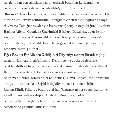
hatalarından ders almalarına izin verilmeli başarıları kutlanmalı ve
başarısızlıklarında da yanlarında olduğunuz gösterilmelidir.
Baskıcı Ailenin İşaretleri:
Aşırı beklentiler ve yüksek standartlar Sürekli
eleştiri ve olumsuz geribildirim Çocuğun fikirlerine ve duygularına saygı
duymama Çocuğu başkalarıyla kıyaslama Çocuğun özgürlüğünü kısıtlama
Baskıcı Ailenin Çocuklar Üzerindeki Etkileri:
Düşük özgüven Benlik
saygısı problemleri Başarısızlık korkusu Kaygı ve depresyon Sosyal
becerilerde zayıflık Madde bağımlılığı gibi riskli davranışlara eğilime
sebebiyet vermiş olurlar.
Eğer Baskıcı Bir Aileden Geldiğinizi Düşünüyorsanız:
Bir ruh sağlığı
uzmanından yardım alabilirsiniz. Kendinize ve güçlü yönlerinize
odaklanabilir ve başarılarınızı kutlayarak hatalarınızdan ders alabilirsiniz.
Kendinizi başkaları ile kıyaslamaktan kaçınarak kendi sınırlarınızı
belirleyebilirsiniz. Sınırlarınızı belirlemek ‘’Hayır ‘’ diyebilme konusunda
size yardımcı olacaktır. Sağlıklı ilişkiler kurmak çok önemlidir.
Uzman Klinik Psikolog Kaan Üçyıldız, ”Unutmayın her çocuk özeldir ve
kendi potansiyeline sahiptir. Ailelerin görevi ise çocuklarının
potansiyellerini keşfetmelerine yardımcı olarak özgüvenli bireyler
olmalarında yardımcı olmaktır.”dedi.