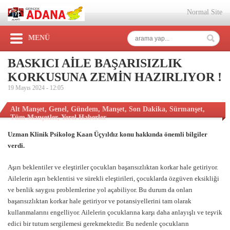
Normal Site
MENÜ
BASKICI AİLE BAŞARISIZLIK
KORKUSUNA ZEMİN HAZIRLIYOR !
19 Mayıs 2024 -
12:05
Alt Manşet
,
Genel
,
Gündem
,
Manşet
,
Son Dakika
,
Sürmanşet
,
Tüm Manşetler
,
Yerel Haberler
Uzman Klinik Psikolog Kaan Üçyıldız konu hakkında önemli bilgiler
verdi.
Aşırı beklentiler ve eleştiriler çocukları başarısızlıktan korkar hale getiriyor.
Ailelerin aşırı beklentisi ve sürekli eleştirileri, çocuklarda özgüven eksikliği
ve benlik saygısı problemlerine yol açabiliyor. Bu durum da onları
başarısızlıktan korkar hale getiriyor ve potansiyellerini tam olarak
kullanmalarını engelliyor. Ailelerin çocuklarına karşı daha anlayışlı ve teşvik
edici bir tutum sergilemesi gerekmektedir. Bu nedenle çocukların