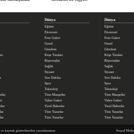
seferberliğini sürdürüyor
Dünya
Dünya
Eğitim
Eğitim
Ekonomi
Ekonomi
i
Foto Galeri
Foto Galeri
Genel
Genel
Gündem
Gündem
arı
Köşe Yazıları
Köşe Yazıları
r
Röportajlar
Röportajlar
Sağlık
Sağlık
Siyaset
Siyaset
a
Son Dakika
Son Dakika
Spor
Spor
Teknoloji
Teknoloji
tler
Tüm Manşetler
Tüm Manşetler
ri
Video Galeri
Video Galeri
rler
Yerel Haberler
Yerel Haberler
lar
Tüm Yazarlar
Tüm Yazarlar
lar
Tüm Yazarlar
Tüm Yazarlar
z ve kaynak gösterilmeden yayınlanamaz.
Sosyal Medy