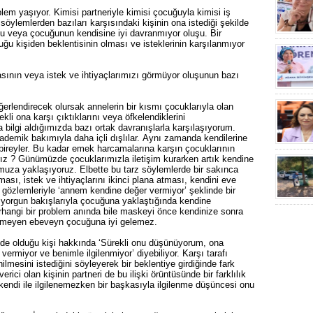
lem yaşıyor. Kimisi partneriyle kimisi çocuğuyla kimisi iş
 söylemlerden bazıları karşısındaki kişinin ona istediği şekilde
uşu veya çocuğunun kendisine iyi davranmıyor oluşu. Bir
duğu kişiden beklentisinin olması ve isteklerinin karşılanmıyor
masının veya istek ve ihtiyaçlarımızı görmüyor oluşunun bazı
ğerlendirecek olursak annelerin bir kısmı çocuklarıyla olan
rekli ona karşı çıktıklarını veya öfkelendiklerini
a bilgi aldığımızda bazı ortak davranışlarla karşılaşıyorum.
demik bakımıyla daha içli dışlılar. Aynı zamanda kendilerine
 bireyler. Bu kadar emek harcamalarına karşın çocuklarının
arız ? Günümüzde çocuklarımızla iletişim kurarken artık kendine
muza yaklaşıyoruz. Elbette bu tarz söylemlerde bir sakınca
sı, istek ve ihtiyaçlarını ikinci plana atması, kendini eve
özlemleriyle ‘annem kendine değer vermiyor’ şeklinde bir
 yorgun bakışlarıyla çocuğuna yaklaştığında kendine
rhangi bir problem anında bile maskeyi önce kendinize sonra
elemeyen ebeveyn çocuğuna iyi gelemez.
işkide olduğu kişi hakkında ‘Sürekli onu düşünüyorum, ona
vermiyor ve benimle ilgilenmiyor’ diyebiliyor. Karşı tarafı
nilmesini istediğini söyleyerek bir beklentiye girdiğinde fark
rici olan kişinin partneri de bu ilişki örüntüsünde bir farklılık
kendi ile ilgilenemezken bir başkasıyla ilgilenme düşüncesi onu