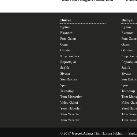
Dünya
Dünya
Eğitim
Eğitim
Ekonomi
Ekonomi
Foto Galeri
Foto Galer
Genel
Genel
Gündem
Gündem
Köşe Yazıları
Köşe Yazıl
Röportajlar
Röportajla
Sağlık
Sağlık
Siyaset
Siyaset
Son Dakika
Son Dakik
Spor
Spor
Teknoloji
Teknoloji
Tüm Manşetler
Tüm Manşe
Video Galeri
Video Gale
Yerel Haberler
Yerel Habe
Tüm Yazarlar
Tüm Yazar
Tüm Yazarlar
Tüm Yazar
© 2017
Gerçek Adana
Tüm Hakları Saklıdır ~ İzinsi