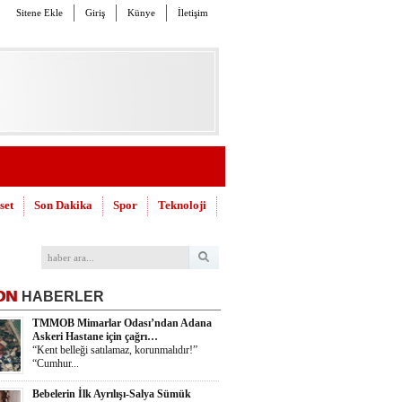
Sitene Ekle
Giriş
Künye
İletişim
set
Son Dakika
Spor
Teknoloji
ON
HABERLER
TMMOB Mimarlar Odası’ndan Adana
Askeri Hastane için çağrı…
“Kent belleği satılamaz, korunmalıdır!”
“Cumhur...
Bebelerin İlk Ayrılışı-Salya Sümük