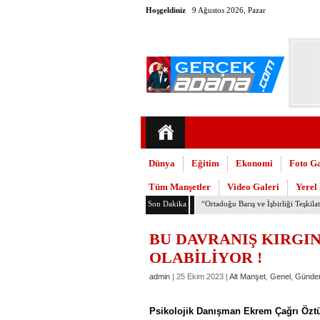
Hoşgeldiniz
9 Ağustos 2026, Pazar
Dünya
Eğitim
Ekonomi
Foto Ga
Tüm Manşetler
Video Galeri
Yerel
Son Dakika
TMMOB Mimarlar Odası’ndan Adana
BU DAVRANIŞ KIRGI
OLABİLİYOR !
admin
| 25 Ekim 2023 |
Alt Manşet
,
Genel
,
Günde
Psikolojik Danışman Ekrem Çağrı Öztür