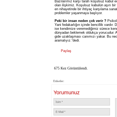
Bazılarımız karşı tarafı koşulsuz kabul e
olan ilişkimiz. Koşulsuz kabulün aşırı bir
en nihayetinde bir ihtiyaç karşılama sanatı
problemler yaşanmaya başlıyor.
Peki bir insan neden çok verir ?
Psikol
Yani fedakarlığın içinde bencillik vardır
ise kendimize veremediğimiz sürece kend
dünyadan beklemek oldukça yorucudur. Ay
gide uzaklaşması canımızı yakar. Bu nede
aramalıyız.”dedi.
Paylaş
675 Kez Görüntülendi.
Etiketler:
Yorumunuz