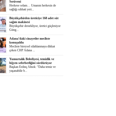
Serüveni
Herkese selam… Umarım herkesin de
sağlığı sıhhati yeri...
Büyükşehirden üreticiye 168 adet süt
sağım makinesi
Büyükşehir destekliyor, üretici güçleniyor
Güng...
Adana’daki cinayetler mecliste
konuşuldu
Mecliste bireysel silahlanmaya dikkat
çeken CHP Adana ...
Yumurtalık Belediyesi, temizlik ve
hijyen seferberliğini sürdürüyor
Başkan Erdinç Altıok: “Daha temiz ve
yaşanabilir b...
Ortaya Karışık
Herkese selaammm…Adana’nın cayır
cayır sıcağında günde...
Zeydan Karalar Yüreğir seçiminde
sorumluluk üstlendi.
Yüreğir Yeniden Kazanıldı Örgütlü
birliktelik Yüreğ...