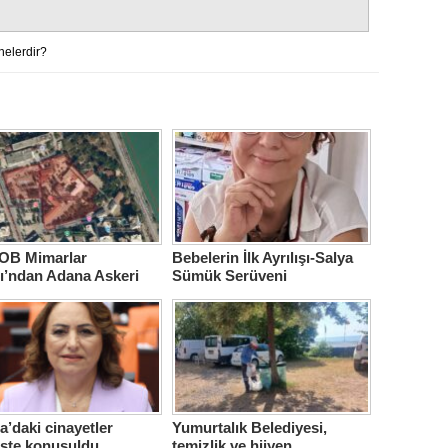
nelerdir?
B Mimarlar
Bebelerin İlk Ayrılışı-Salya
ı’ndan Adana Askeri
Sümük Serüveni
ne için çağrı…
’daki cinayetler
Yumurtalık Belediyesi,
iste konuşuldu
temizlik ve hijyen