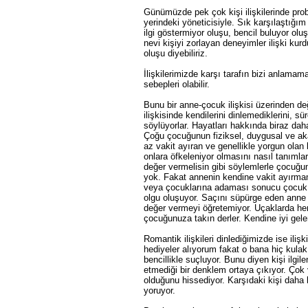
Günümüzde pek çok kişi ilişkilerinde prob
yerindeki yöneticisiyle. Sık karşılaştığım
ilgi göstermiyor oluşu, bencil buluyor ol
nevi kişiyi zorlayan deneyimler ilişki kur
oluşu diyebiliriz.
İlişkilerimizde karşı tarafın bizi anlama
sebepleri olabilir.
Bunu bir anne-çocuk ilişkisi üzerinden de
ilişkisinde kendilerini dinlemediklerini, sü
söylüyorlar. Hayatları hakkında biraz dah
Çoğu çocuğunun fiziksel, duygusal ve aka
az vakit ayıran ve genellikle yorgun olan
onlara öfkeleniyor olmasını nasıl tanıml
değer vermelisin gibi söylemlerle çocuğu
yok. Fakat annenin kendine vakit ayırmama
veya çocuklarına adaması sonucu çocuk g
olgu oluşuyor. Saçını süpürge eden anne
değer vermeyi öğretemiyor. Uçaklarda he
çocuğunuza takın derler. Kendine iyi g
Romantik ilişkileri dinlediğimizde ise il
hediyeler alıyorum fakat o bana hiç kulak 
bencillikle suçluyor. Bunu diyen kişi ilgile
etmediği bir denklem ortaya çıkıyor. Çok ve
olduğunu hissediyor. Karşıdaki kişi daha 
yoruyor.