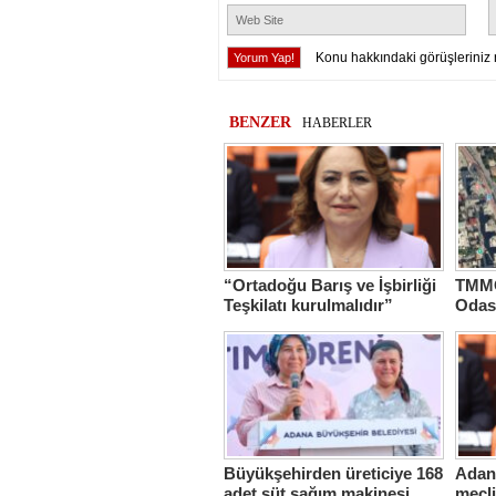
Konu hakkındaki görüşleriniz 
BENZER
HABERLER
“Ortadoğu Barış ve İşbirliği
TMMO
Teşkilatı kurulmalıdır”
Odas
Hasta
Büyükşehirden üreticiye 168
Adana
adet süt sağım makinesi
mecl