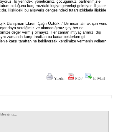
diyoruz. İş yerindeki yöneticimiz, çocuğumuz, partnerimizle
 tutum olduğunu karşımızdaki kişiye gerçekçi gelmiyor. İlişkiler
dır. İlişkideki bu alışveriş dengesindeki tutarsızlıklarla ilişkide
ojik Danışman Ekrem Çağrı Öztürk ,” Bir insan almak için verir.
. Dışarıdaya verdiğimiz ve alamadığımız şey her ne
imize değer vermiş olmayız. Her zaman ihtiyaçlarımızı dış
nı zamanda karşı taraftan bu kadar beklerken git
nle karşı taraftan ne bekliyorsak kendimize vermenin yollarını
Yazdır
PDF
E-Mail