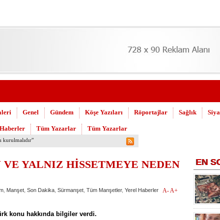
leri
Genel
Gündem
Köşe Yazıları
Röportajlar
Sağlık
Siya
 Haberler
Tüm Yazarlar
Tüm Yazarlar
 Askeri Hastane için çağrı…
EN
S
N VE YALNIZ HİSSETMEYE NEDEN
m
,
Manşet
,
Son Dakika
,
Sürmanşet
,
Tüm Manşetler
,
Yerel Haberler
A-
A+
k konu hakkında bilgiler verdi.