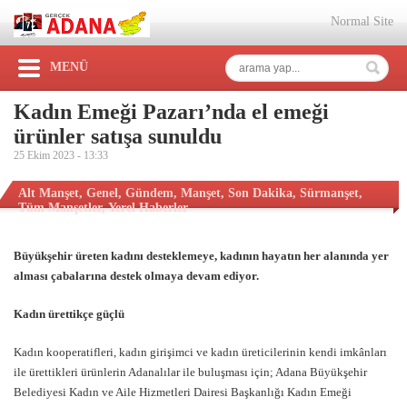
Normal Site
MENÜ
Kadın Emeği Pazarı’nda el emeği
ürünler satışa sunuldu
25 Ekim 2023 -
13:33
Alt Manşet
,
Genel
,
Gündem
,
Manşet
,
Son Dakika
,
Sürmanşet
,
Tüm Manşetler
,
Yerel Haberler
Büyükşehir üreten kadını desteklemeye, kadının hayatın her alanında yer
alması çabalarına destek olmaya devam ediyor.
Kadın ürettikçe güçlü
Kadın kooperatifleri, kadın girişimci ve kadın üreticilerinin kendi imkânları
ile ürettikleri ürünlerin Adanalılar ile buluşması için; Adana Büyükşehir
Belediyesi Kadın ve Aile Hizmetleri Dairesi Başkanlığı Kadın Emeği