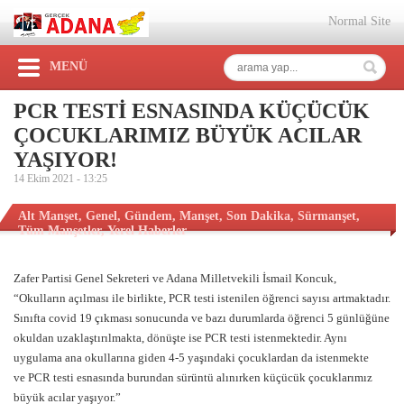
Normal Site
MENÜ
PCR TESTİ ESNASINDA KÜÇÜCÜK
ÇOCUKLARIMIZ BÜYÜK ACILAR
YAŞIYOR!
14 Ekim 2021 -
13:25
Alt Manşet
,
Genel
,
Gündem
,
Manşet
,
Son Dakika
,
Sürmanşet
,
Tüm Manşetler
,
Yerel Haberler
Zafer Partisi Genel Sekreteri ve Adana Milletvekili İsmail Koncuk,
“Okulların açılması ile birlikte, PCR testi istenilen öğrenci sayısı artmaktadır.
Sınıfta covid 19 çıkması sonucunda ve bazı durumlarda öğrenci 5 günlüğüne
okuldan uzaklaştırılmakta, dönüşte ise PCR testi istenmektedir. Aynı
uygulama ana okullarına giden 4-5 yaşındaki çocuklardan da istenmekte
ve
PCR testi esnasında burundan sürüntü alınırken küçücük çocuklarımız
büyük acılar yaş
ıyor.”