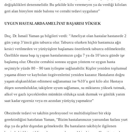
değişiklikleri denenmelidir. Bu şekilde kilo veremeyen ya da verdiği kiloları
geri alan bireylere mide balonu ve cerrahi tedavi uygulanır”
UYGUN HASTALARDA AMELİYAT BAŞARISI YÜKSEK
Doç. Dr. İsmail Yaman şu bilgileri verdi: “Ameliyat olan hastalar hastanede 2
gün yatıp 3’üncü gün taburcu olur. Taburcu olurken hiçbir hastamıza ağrı
kesici verilmeden ve yürüyüşlere başlaması önerilerek taburcu edilmektedir.
Özellikle masa başı iş yapan hastalarımızın çoğu 7 ya da 10’uncu günde işe
başlamış olur. Obezite cerrahisi sonrası uygun yöntem ve uygun hasta
seçimiyle yüzde 80 – 90 tam iyileşme sağlanabilir. Kişiler yeniden toplumsal
yaşama döner ve kaybolan özgüvenlerini yeniden kazanır. Hastaların doğru
yaşam alışkanlıkları edinmesi sağlanamaz ise %10’u geri kilo alır. Hastaya
düşen sorumluluklar, takiplere uyum sağlaması, su miktarını yüksek tutmak,
alkol ve gazlı içeceklerden mümkün oldukça uzak durmak ve günlük yarım
saat kadar egzersiz veya en azından yürüyüş yapmaktır”
Obezitede tedavi ve takibin profesyonel ve multidisipliner bir ekip
gerektirdiğini hatırlatan Yaman, “Bizim hastalarımızın yarısından fazlası yurt
dışı ya da şehir dışından gelmektedir. Bu hastaların takibiyle ilgilenen