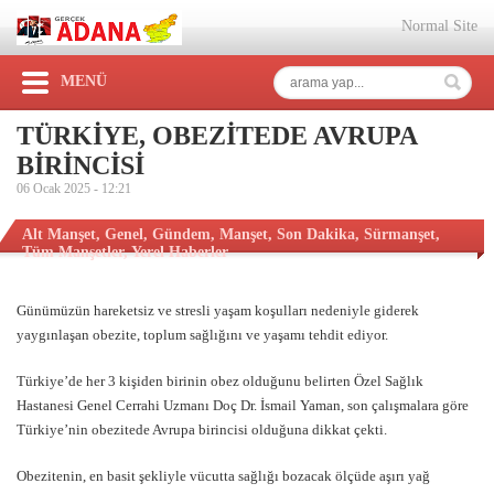
Normal Site
MENÜ
TÜRKİYE, OBEZİTEDE AVRUPA
BİRİNCİSİ
06 Ocak 2025 -
12:21
Alt Manşet
,
Genel
,
Gündem
,
Manşet
,
Son Dakika
,
Sürmanşet
,
Tüm Manşetler
,
Yerel Haberler
Günümüzün hareketsiz ve stresli yaşam koşulları nedeniyle giderek
yaygınlaşan obezite, toplum sağlığını ve yaşamı tehdit ediyor.
Türkiye’de her 3 kişiden birinin obez olduğunu belirten Özel Sağlık
Hastanesi Genel Cerrahi Uzmanı Doç Dr. İsmail Yaman, son çalışmalara göre
Türkiye’nin obezitede Avrupa birincisi olduğuna dikkat çekti.
Obezitenin, en basit şekliyle vücutta sağlığı bozacak ölçüde aşırı yağ