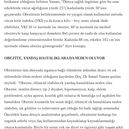
birikmesi olduğunu belirten Yaman, “Dünya sağlık örgütüne göre bu oran
erkeklerde vücut ağırlığının yüzde 25’i, kadınlarda yüzde 30’unu
geçmesidir. Obezitenin belirlenmesinde en yaygın olarak kullanılan metodu
vücut kitle indeksi (VKİ) ya da kısaca kilo – boy oranı olarak ifade
edebiliriz. VKİ 30 ve üzerinde ise obezite, 40’ın üzerinde ise morbid
obeziteyle karşı karşıyayız demektir. Bel çevresi de nadir de olsa kullanılan
değerlendirme yöntemlerinden biridir. Kadında 88 cm, erkekte 102 cm’nin
üzerinde olması obezite göstergesidir” diye konuştu.
OBEZİTE, YANDAŞ HASTALIKLARA DA NEDEN OLUYOR
Obezitenin tüm dünyada sigaraya bağlı ölümlerin ardından ikinci en sık
önlenebilir ölüm nedeni olduğunu kaydeden Doç. Dr. İsmail Yaman şunları
söyledi: “Obezite, ölümcül olabilecek yandaş hastalıklara neden olur.
Obezite; insülin direnci, tip 2 diyabet, hipertansiyon, kalp, eklem
problemleri, uyku apnesi, kısırlık gibi onlarca ek hastalığa yol açabilen bir
hastalıktır. Obezite kozmetik bir sorun değil, ölümcül ek hastalıklara neden
olabilen, sık görülen ve tedavisinin şart olduğu bir halk sağlığı sorunudur.
Öncelikle hasta detaylı analizlerden geçirilmeli, obezitenin herhangi bir
organik sebebi veya ilaç kullanımından kaynaklanıp kaynaklanmadığı
ortaya konmalıdır. Böyle bir sorun yok ise diyet ve egzersiz gibi yaşam şekli