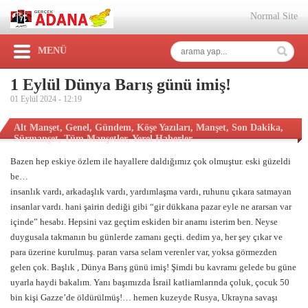
Normal Site
MENÜ
1 Eylül Dünya Barış günü imiş!
01 Eylül 2024 -
12:19
Alt Manşet
,
Genel
,
Gündem
,
Köşe Yazıları
,
Manşet
,
Son Dakika
,
Sürmanşet
,
Tüm Manşetler
,
Yerel Haberler
Bazen hep eskiye özlem ile hayallere daldığımız çok olmuştur. eski güzeldi
be…
insanlık vardı, arkadaşlık vardı, yardımlaşma vardı, ruhunu çıkara satmayan
insanlar vardı. hani şairin dediği gibi “gir dükkana pazar eyle ne ararsan var
içinde” hesabı. Hepsini vaz geçtim eskiden bir anamı isterim ben. Neyse
duygusala takmanın bu günlerde zamanı geçti. dedim ya, her şey çıkar ve
para üzerine kurulmuş. paran varsa selam verenler var, yoksa görmezden
gelen çok. Başlık , Dünya Barış günü imiş! Şimdi bu kavramı gelede bu güne
uyarla haydi bakalım. Yanı başımızda İsrail katliamlarında çoluk, çocuk 50
bin kişi Gazze’de öldürülmüş!… hemen kuzeyde Rusya, Ukrayna savaşı