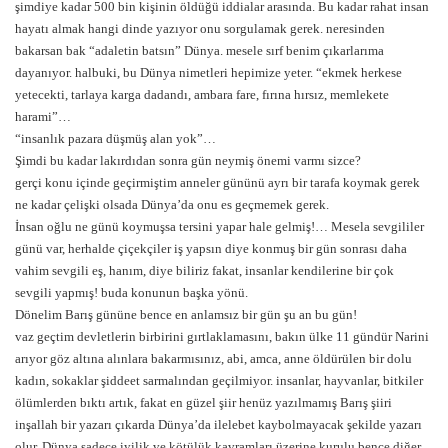
şimdiye kadar 500 bin kişinin öldüğü iddialar arasında. Bu kadar rahat insan
hayatı almak hangi dinde yazıyor onu sorgulamak gerek. neresinden
bakarsan bak “adaletin batsın” Dünya. mesele sırf benim çıkarlarıma
dayanıyor. halbuki, bu Dünya nimetleri hepimize yeter. “ekmek herkese
yetecekti, tarlaya karga dadandı, ambara fare, fırına hırsız, memlekete
harami”…
“insanlık pazara düşmüş alan yok”…
Şimdi bu kadar lakırdıdan sonra gün neymiş önemi varmı sizce?
gerçi konu içinde geçirmiştim anneler gününü ayrı bir tarafa koymak gerek
ne kadar çelişki olsada Dünya’da onu es geçmemek gerek.
İnsan oğlu ne günü koymuşsa tersini yapar hale gelmiş!… Mesela sevgililer
günü var, herhalde çiçekçiler iş yapsın diye konmuş bir gün sonrası daha
vahim sevgili eş, hanım, diye biliriz fakat, insanlar kendilerine bir çok
sevgili yapmış! buda konunun başka yönü.
Dönelim Barış gününe bence en anlamsız bir gün şu an bu gün!
vaz geçtim devletlerin birbirini gırtlaklamasını, bakın ülke 11 gündür Narini
arıyor göz altına alınlara bakarmısınız, abi, amca, anne öldürülen bir dolu
kadın, sokaklar şiddeet sarmalından geçilmiyor. insanlar, hayvanlar, bitkiler
ölümlerden bıktı artık, fakat en güzel şiir henüz yazılmamış Barış şiiri
inşallah bir yazarı çıkarda Dünya’da ilelebet kaybolmayacak şekilde yazarı
olur. Dünya sadece iyilik ve kötülük kavramları üzerine kurulu bence diğer