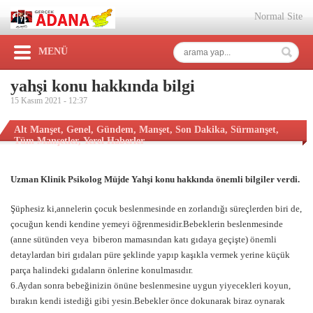
Normal Site
MENÜ
yahşi konu hakkında bilgi
15 Kasım 2021 -
12:37
Alt Manşet
,
Genel
,
Gündem
,
Manşet
,
Son Dakika
,
Sürmanşet
,
Tüm Manşetler
,
Yerel Haberler
Uzman Klinik Psikolog Müjde Yahşi konu hakkında önemli bilgiler verdi.
Şüphesiz ki,annelerin çocuk beslenmesinde en zorlandığı süreçlerden biri de,
çocuğun kendi kendine yemeyi öğrenmesidir.Bebeklerin beslenmesinde
(anne sütünden veya biberon mamasından katı gıdaya geçişte) önemli
detaylardan biri gıdaları püre şeklinde yapıp kaşıkla vermek yerine küçük
parça halindeki gıdaların önlerine konulmasıdır.
6.Aydan sonra bebeğinizin önüne beslenmesine uygun yiyecekleri koyun,
bırakın kendi istediği gibi yesin.Bebekler önce dokunarak biraz oynarak