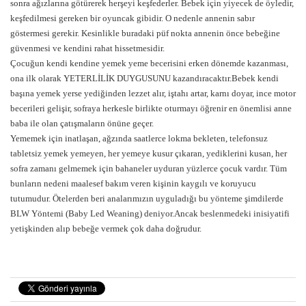
sonra ağızlarına götürerek herşeyi keşfederler. Bebek için yiyecek de öyledir,
keşfedilmesi gereken bir oyuncak gibidir. O nedenle annenin sabır
göstermesi gerekir. Kesinlikle buradaki püf nokta annenin önce bebeğine
güvenmesi ve kendini rahat hissetmesidir.
Çocuğun kendi kendine yemek yeme becerisini erken dönemde kazanması,
ona ilk olarak YETERLİLİK DUYGUSUNU kazandıracaktır.Bebek kendi
başına yemek yerse yediğinden lezzet alır, iştahı artar, karnı doyar, ince motor
becerileri gelişir, sofraya herkesle birlikte oturmayı öğrenir en önemlisi anne
baba ile olan çatışmaların önüne geçer.
Yememek için inatlaşan, ağzında saatlerce lokma bekleten, telefonsuz
tabletsiz yemek yemeyen, her yemeye kusur çıkaran, yediklerini kusan, her
sofra zamanı gelmemek için bahaneler uyduran yüzlerce çocuk vardır. Tüm
bunların nedeni maalesef bakım veren kişinin kaygılı ve koruyucu
tutumudur. Ötelerden beri analarımızın uyguladığı bu yönteme şimdilerde
BLW Yöntemi (Baby Led Weaning) deniyor.Ancak beslenmedeki inisiyatifi
yetişkinden alıp bebeğe vermek çok daha doğrudur.