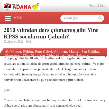
Normal Site
MENÜ
2010 yılından ders çıkmamış gibi Yine
KPSS sorularımı Çalındı?
02 Ağustos 2022 -
19:24
Alt Manşet
,
Eğitim
,
Foto Galeri
,
Gündem
,
Manşet
,
Son Dakika
,
Sürmanşet
,
Tüm Manşetler
,
Video Galeri
,
Yerel Haberler
Çok şey gördük bu ülkede, 2010 yılında aklınıza gelen tüm soruların
cevapları çalınmıştı. daha doğrusu çocuklarımızın geleceği çalındı. Ve o gün
o sınavların hepsinde tam puan alanların FETO örgütüne mensup olan
kişilerin olduğu anlaşılmıştı. Fakat, ne oldu? o gün hırsızlık yaparak o
üniversiteleri kazananlar bu gün çocuklarımızı eğitir oldular.
Şimdi,
Yine suiistimal haberleri geliyor, bir yayın evinin hazırlık kurslarında sormuş
olduğu sorularla aynı olunca nasıl yani dememek elde değil.