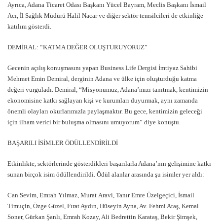
Ayrıca, Adana Ticaret Odası Başkanı Yücel Bayram, Meclis Başkanı İsmail
Acı, İl Sağlık Müdürü Halil Nacar ve diğer sektör temsilcileri de etkinliğe
katılım gösterdi.
DEMİRAL: “KATMA DEĞER OLUŞTURUYORUZ”
Gecenin açılış konuşmasını yapan Business Life Dergisi İmtiyaz Sahibi
Mehmet Emin Demiral, derginin Adana ve ülke için oluşturduğu katma
değeri vurguladı. Demiral, “Misyonumuz, Adana’mızı tanıtmak, kentimizin
ekonomisine katkı sağlayan kişi ve kurumları duyurmak, aynı zamanda
önemli olayları okurlarımızla paylaşmaktır. Bu gece, kentimizin geleceği
için ilham verici bir buluşma olmasını umuyorum” diye konuştu.
BAŞARILI İSİMLER ÖDÜLLENDİRİLDİ
Etkinlikte, sektörlerinde gösterdikleri başarılarla Adana’nın gelişimine katkı
sunan birçok isim ödüllendirildi. Ödül alanlar arasında şu isimler yer aldı:
Can Sevim, Emrah Yılmaz, Murat Aravi, Tanır Emre Üzelgeçici, İsmail
Timuçin, Özge Güzel, Fırat Aydın, Hüseyin Ayna, Av. Fehmi Ataş, Kemal
Soner, Gürkan Şanlı, Emrah Kozay, Ali Bedrettin Karataş, Bekir Şimşek,