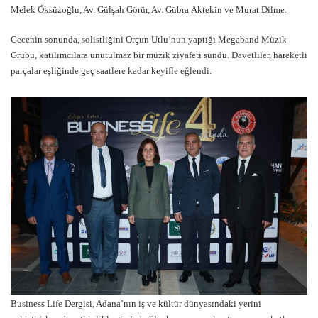
Melek Öksüzoğlu, Av. Gülşah Görür, Av. Gübra Aktekin ve Murat Dilme.
Gecenin sonunda, solistliğini Orçun Utlu’nun yaptığı Megaband Müzik
Grubu, katılımcılara unutulmaz bir müzik ziyafeti sundu. Davetliler, hareketli
parçalar eşliğinde geç saatlere kadar keyifle eğlendi.
Business Life Dergisi, Adana’nın iş ve kültür dünyasındaki yerini