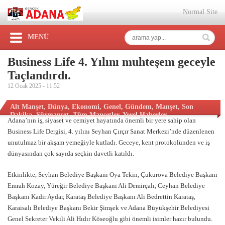
Normal Site
MENÜ
Business Life 4. Yılını muhteşem geceyle
Taçlandırdı.
12 Ocak 2025 -
11:52
Alt Manşet
,
Dünya
,
Ekonomi
,
Genel
,
Gündem
,
Manşet
,
Son
Dakika
,
Sürmanşet
,
Tüm Manşetler
,
Yerel Haberler
Adana’nın iş, siyaset ve cemiyet hayatında önemli bir yere sahip olan
Business Life Dergisi, 4. yılını Seyhan Çırçır Sanat Merkezi’nde düzenlenen
unutulmaz bir akşam yemeğiyle kutladı. Geceye, kent protokolünden ve iş
dünyasından çok sayıda seçkin davetli katıldı.
Etkinlikte, Seyhan Belediye Başkanı Oya Tekin, Çukurova Belediye Başkanı
Emrah Kozay, Yüreğir Belediye Başkanı Ali Demirçalı, Ceyhan Belediye
Başkanı Kadir Aydar, Karataş Belediye Başkanı Ali Bedrettin Karataş,
Karaisalı Belediye Başkanı Bekir Şimşek ve Adana Büyükşehir Belediyesi
Genel Sekreter Vekili Ali Hıdır Köseoğlu gibi önemli isimler hazır bulundu.