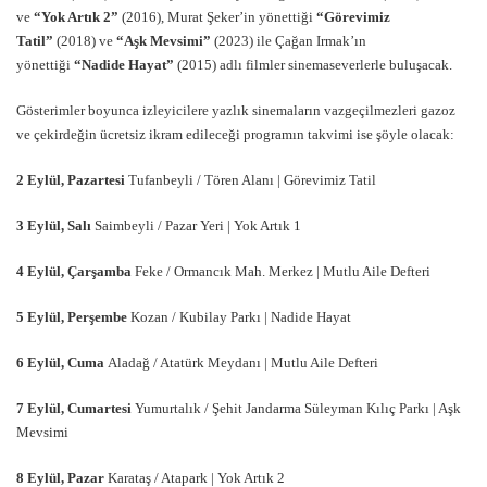
ve
“
Yok Artık 2”
(2016), Murat Şeker’in yönettiği
“
G
ö
revimiz
Tatil”
(2018) ve
“
Aşk Mevsimi”
(2023) ile Çağan Irmak’ın
yönettiği
“
Nadide Hayat”
(2015) adlı filmler sinemaseverlerle buluşacak.
Gösterimler boyunca izleyicilere yazlık sinemaların vazgeçilmezleri gazoz
ve çekirdeğin ücretsiz ikram edileceği programın takvimi ise şöyle olacak:
2 Eylül, Pazartesi
Tufanbeyli / Tören Alanı | Görevimiz Tatil
3 Eylü
l, Sal
ı
Saimbeyli / Pazar Yeri | Yok Artık 1
4 Eylül, Çarş
amba
Feke / Ormancık Mah. Merkez | Mutlu Aile Defteri
5 Eylü
l, Per
şembe
Kozan / Kubilay Parkı | Nadide Hayat
6 Eylül, Cuma
Aladağ / Atatürk Meydanı | Mutlu Aile Defteri
7 Eylül, Cumartesi
Yumurtalık / Şehit Jandarma Süleyman Kılıç Parkı | Aşk
Mevsimi
8 Eylül, Pazar
Karataş / Atapark | Yok Artık 2