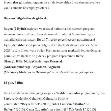
Sinemalar
gösterimprogramı bu yıl da festivalden önce sinemaseverlere
yazlık sinema nostaljisi yaşatacak.
Deprem b
ö
lgelerine de gidecek
Bugün
(2
Eylül)
başlayan ve festival haftasına dek sürecek program,
sinemamızın son dönem başarılı komedi filmlerini Adana’nın ilçe ve
mahallelerine taşıyacak. Bu yıl 7 ilçede gerçekleşecek gösterimler,
9
Eylül’den itibaren
deprem bölgesi il ve ilçelerde devam edecek. Şubat
2023’te tüm ülkeyi yasa boğan Kahramanmaraş merkezli depremde zarar
görmüş il ve ilçelere de gidecek program kapsamında
Defne
(Hatay)
,
Kilis
,
Nizip (Gaziantep)
,
Pazarcık
(Kahramanmaraş)
,
Adıyaman
,
Arguvan
(Malatya)
,
Malatya
ve
Osmaniye
’de de gösterimler gerçekleşecek.
15 gü
n, 7 film
Açık havada ve ücretsiz gerçekleşecek
Yazlık Sinemalar
programında, Sırrı
Süreyya Önder ile Muharrem Gülmez’in birlikte
yönettikleri
“
Beynelmilel”
(2006), Nihat Durak’ın
“
Mutlu Aile
Defteri”
(2013), Caner Özyurtlu’nun yönettiği
“
Yok Artık 1”
(2015)