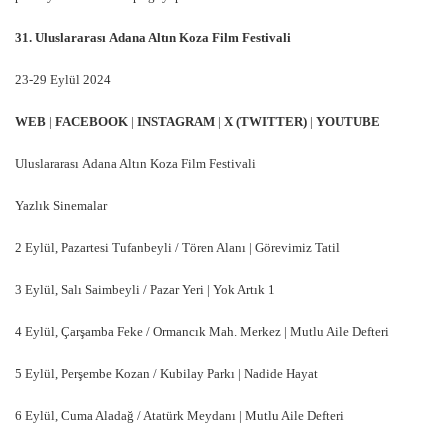
31. Uluslararas
ı
Adana Alt
ı
n Koza Film Festivali
23-29 Eyl
ül 2024
WEB
|
FACEBOOK
|
INSTAGRAM
|
X (TWITTER)
|
YOUTUBE
Uluslararası Adana Altın Koza Film Festivali
Yazlık Sinemalar
2 Eylül, Pazartesi Tufanbeyli / Tören Alanı | Görevimiz Tatil
3 Eylül, Salı Saimbeyli / Pazar Yeri | Yok Artık 1
4 Eylül, Çarşamba Feke / Ormancık Mah. Merkez | Mutlu Aile Defteri
5 Eylül, Perşembe Kozan / Kubilay Parkı | Nadide Hayat
6 Eylül, Cuma Aladağ / Atatürk Meydanı | Mutlu Aile Defteri