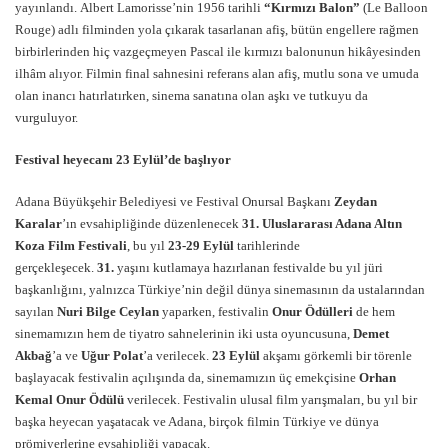
yayınlandı. Albert Lamorisse’nin 1956 tarihli
“Kırmızı Balon”
(Le Balloon
Rouge) adlı filminden yola çıkarak tasarlanan afiş, bütün engellere rağmen
birbirlerinden hiç vazgeçmeyen Pascal ile kırmızı balonunun hikâyesinden
ilhâm alıyor. Filmin final sahnesini referans alan afiş, mutlu sona ve umuda
olan inancı hatırlatırken, sinema sanatına olan aşkı ve tutkuyu da
vurguluyor.
Festival heyecan
ı
23 Eyl
ü
l
’
de ba
ş
l
ı
yor
Adana Büyükşehir Belediyesi ve Festival Onursal Başkanı
Zeydan
Karalar
’ın evsahipliğinde düzenlenecek
31. Uluslararası Adana Alt
ı
n
Koza Film Festivali
, bu yıl
23-29 Eyl
ü
l
tarihlerinde
gerçekleşecek.
31.
yaşını kutlamaya hazırlanan festivalde bu yıl jüri
başkanlığını, yalnızca Türkiye’nin değil dünya sinemasının da ustalarından
sayılan
Nuri Bilge Ceylan
yaparken, festivalin
Onur
Ö
d
ü
lleri
de hem
sinemamızın hem de tiyatro sahnelerinin iki usta oyuncusuna,
Demet
Akba
ğ
’a ve
U
ğ
ur Polat
’a verilecek.
23 Eylül
akşamı görkemli bir törenle
başlayacak festivalin açılışında da, sinemamızın üç emekçisine
Orhan
Kemal Onur Ödülü
verilecek. Festivalin ulusal film yarışmaları, bu yıl bir
başka heyecan yaşatacak ve Adana, birçok filmin Türkiye ve dünya
prömiyerlerine evsahipliği yapacak.