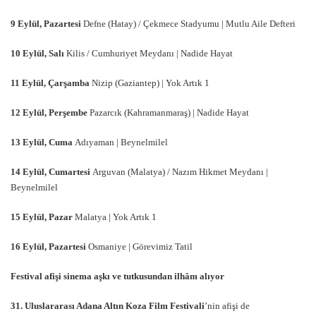
9 Eylül, Pazartesi
Defne (Hatay) / Çekmece Stadyumu | Mutlu Aile Defteri
10 Eylü
l, Sal
ı
Kilis / Cumhuriyet Meydanı | Nadide Hayat
11 Eylül, Çarş
amba
Nizip (Gaziantep) | Yok Artık 1
12 Eylü
l, Per
şembe
Pazarcık (Kahramanmaraş) | Nadide Hayat
13 Eylül, Cuma
Adıyaman | Beynelmilel
14 Eylül, Cumartesi
Arguvan (Malatya) / Nazım Hikmet Meydanı |
Beynelmilel
15 Eylül, Pazar
Malatya | Yok Artık 1
16 Eylül, Pazartesi
Osmaniye | Görevimiz Tatil
Festival afişi sinema aşkı ve tutkusundan ilhâm alıyor
31. Uluslararası Adana Alt
ı
n Koza Film Festivali
’nin afişi de