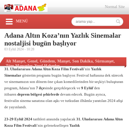
Normal Site
MENÜ
Adana Altın Koza’nın Yazlık Sinemalar
nostaljisi bugün başlıyor
03 Eylül 2024 -
10:28
Alt Manşet
,
Genel
,
Gündem
,
Manşet
,
Son Dakika
,
Sürmanşet
,
Tüm Manşetler
,
Yerel Haberler
31. Uluslararas
ı
Adana Alt
ı
n Koza Film Festivali
’nin
Yazlık
Sinemalar
gösterim programı bugün başlıyor. Festival haftasına dek sürecek
ve sinemamızın son dönem öne çıkan komedilerinden bir seçkiyi buluşturan
program, Adana’nın
7 il
çe
sinde gerçekleşecek ve
9 Eylül
’den
itibaren
deprem b
ö
lgesi şehirlerde
devam edecek. Bugün ayrıca,
festivalin sinema sanatına olan aşkı ve tutkudan ilhâmla yaratılan 2024 afişi
de yayınlandı.
23-29 Eyl
ül 2024
tarihleri arasında yapılacak
31. Uluslararas
ı
Adana Alt
ı
n
Koza Film Festivali
’nin gelenekselleşen
Yazlık