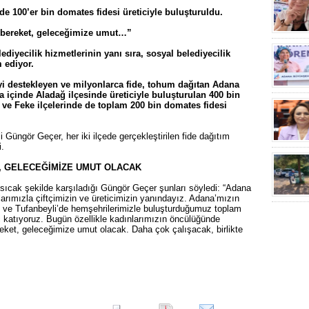
de 100’er bin domates fidesi üreticiyle buluşturuldu.
a bereket, geleceğimize umut…”
diyecilik hizmetlerinin yanı sıra, sosyal belediyecilik
 ediyor.
çiyi destekleyen ve milyonlarca fide, tohum dağıtan Adana
a içinde Aladağ ilçesinde üreticiyle buluşturulan 400 bin
 ve Feke ilçelerinde de toplam 200 bin domates fidesi
Güngör Geçer, her iki ilçede gerçekleştirilen fide dağıtım
i.
, GELECEĞİMİZE UMUT OLACAK
sıcak şekilde karşıladığı Güngör Geçer şunları söyledi: “Adana
arımızla çiftçimizin ve üreticimizin yanındayız. Adana’mızın
eke ve Tufanbeyli’de hemşehrilerimizle buluşturduğumuz toplam
ç katıyoruz. Bugün özellikle kadınlarımızın öncülüğünde
ereket, geleceğimize umut olacak. Daha çok çalışacak, birlikte