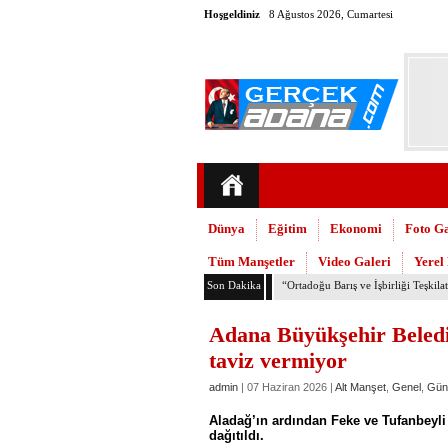
Hoşgeldiniz
8 Ağustos 2026, Cumartesi
Dünya
Eğitim
Ekonomi
Foto Ga
Tüm Manşetler
Video Galeri
Yerel
Son Dakika
TMMOB Mimarlar Odası’ndan Adana
Adana Büyükşehir Belediy
taviz vermiyor
admin
| 07 Haziran 2026 |
Alt Manşet
,
Genel
,
Gün
Aladağ’ın ardından Feke ve Tufanbeyli 
dağıtıldı.