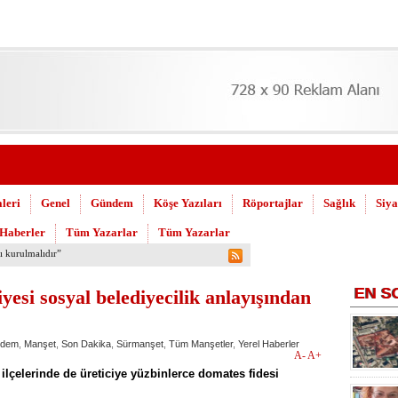
leri
Genel
Gündem
Köşe Yazıları
Röportajlar
Sağlık
Siya
 Haberler
Tüm Yazarlar
Tüm Yazarlar
 Askeri Hastane için çağrı…
EN
S
esi sosyal belediyecilik anlayışından
dem
,
Manşet
,
Son Dakika
,
Sürmanşet
,
Tüm Manşetler
,
Yerel Haberler
A-
A+
ilçelerinde de üreticiye yüzbinlerce domates fidesi