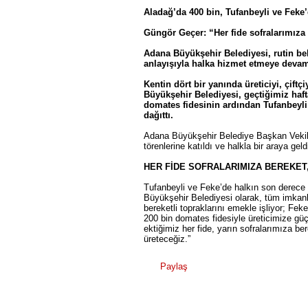
Aladağ’da 400 bin, Tufanbeyli ve Feke’
Güngör Geçer: “Her fide sofralarımız
Adana Büyükşehir Belediyesi, rutin bele
anlayışıyla halka hizmet etmeye devam
Kentin dört bir yanında üreticiyi, çift
Büyükşehir Belediyesi, geçtiğimiz haft
domates fidesinin ardından Tufanbeyli
dağıttı.
Adana Büyükşehir Belediye Başkan Vekili 
törenlerine katıldı ve halkla bir araya geld
HER FİDE SOFRALARIMIZA BEREKET
Tufanbeyli ve Feke’de halkın son derece 
Büyükşehir Belediyesi olarak, tüm imkanl
bereketli topraklarını emekle işliyor; F
200 bin domates fidesiyle üreticimize gü
ektiğimiz her fide, yarın sofralarımıza b
üreteceğiz.”
Paylaş