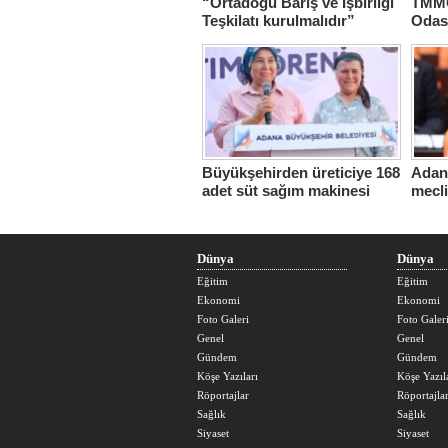
“Ortadoğu Barış ve İşbirliği
TMMO
Teşkilatı kurulmalıdır”
Odas
Hasta
Büyükşehirden üreticiye 168
Adana
adet süt sağım makinesi
mecl
Dünya
Dünya
Eğitim
Eğitim
Ekonomi
Ekonomi
Foto Galeri
Foto Galer
Genel
Genel
Gündem
Gündem
Köşe Yazıları
Köşe Yazıl
Röportajlar
Röportajla
Sağlık
Sağlık
Siyaset
Siyaset