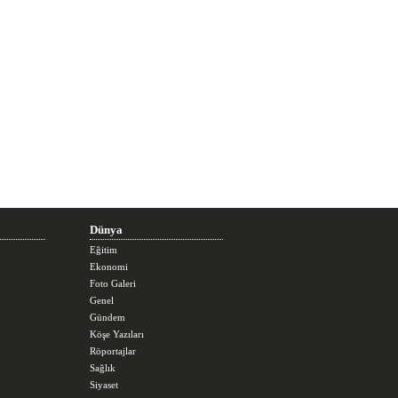
Dünya
Eğitim
Ekonomi
Foto Galeri
Genel
Gündem
Köşe Yazıları
Röportajlar
Sağlık
Siyaset