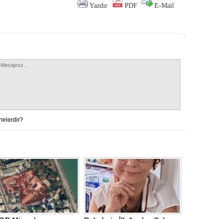
Yazdır
PDF
E-Mail
nelerdir?