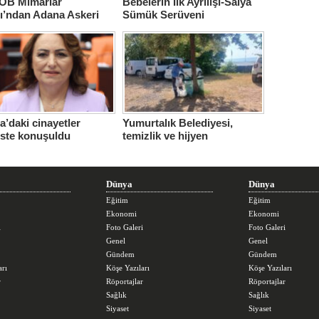
B Mimarlar
Bebelerin İlk Ayrılışı-Salya
ı’ndan Adana Askeri
Sümük Serüveni
ne için çağrı…
’daki cinayetler
Yumurtalık Belediyesi,
iste konuşuldu
temizlik ve hijyen
seferberliğini sürdürüyor
Dünya
Dünya
Eğitim
Eğitim
Ekonomi
Ekonomi
i
Foto Galeri
Foto Galeri
Genel
Genel
Gündem
Gündem
arı
Köşe Yazıları
Köşe Yazıları
r
Röportajlar
Röportajlar
Sağlık
Sağlık
Siyaset
Siyaset