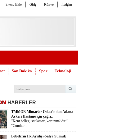
Sitene Ekle
Giriş
Künye
İletişim
set
Son Dakika
Spor
Teknoloji
ON
HABERLER
TMMOB Mimarlar Odası’ndan Adana
Askeri Hastane için çağrı…
“Kent belleği satılamaz, korunmalıdır!”
“Cumhur...
Bebelerin İlk Ayrılışı-Salya Sümük