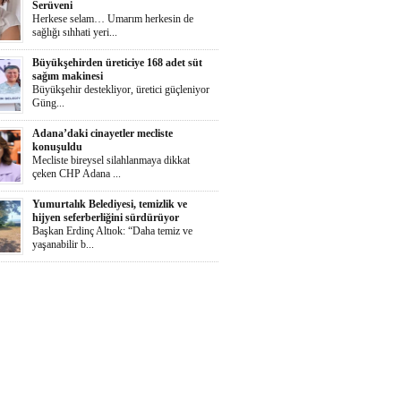
Serüveni
Herkese selam… Umarım herkesin de
sağlığı sıhhati yeri...
Büyükşehirden üreticiye 168 adet süt
sağım makinesi
Büyükşehir destekliyor, üretici güçleniyor
Güng...
Adana’daki cinayetler mecliste
konuşuldu
Mecliste bireysel silahlanmaya dikkat
çeken CHP Adana ...
Yumurtalık Belediyesi, temizlik ve
hijyen seferberliğini sürdürüyor
Başkan Erdinç Altıok: “Daha temiz ve
yaşanabilir b...
Ortaya Karışık
Herkese selaammm…Adana’nın cayır
cayır sıcağında günde...
Zeydan Karalar Yüreğir seçiminde
sorumluluk üstlendi.
Yüreğir Yeniden Kazanıldı Örgütlü
birliktelik Yüreğ...