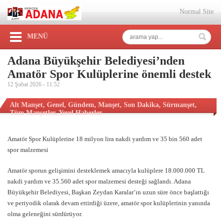
Normal Site
MENÜ
Adana Büyükşehir Belediyesi’nden
Amatör Spor Kulüplerine önemli destek
12 Şubat 2026 -
11:52
Alt Manşet
,
Genel
,
Gündem
,
Manşet
,
Son Dakika
,
Sürmanşet
,
Tüm Manşetler
,
Yerel Haberler
Amatör Spor Kulüplerine 18 milyon lira nakdi yardım ve 35 bin 560 adet
spor malzemesi
Amatör sporun gelişimini desteklemek amacıyla kulüplere 18.000.000 TL
nakdi yardım ve 35.560 adet spor malzemesi desteği sağlandı. Adana
Büyükşehir Belediyesi, Başkan Zeydan Karalar’ın uzun süre önce başlattığı
ve periyodik olarak devam ettirdiği üzere, amatör spor kulüplerinin yanında
olma geleneğini sürdürüyor.