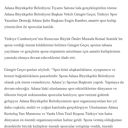
Adana Büyükşehir Belediyesi Tiyatro Salonu’nda gerçekleştirilen törene
Adana Büyükşehir Belediyesi Başkan Vekili Güngör Geçer, Türkiye Spor
Yazarları Derneği Adana Şube Başkanı Engin Kamber, amatör spor kulüp
yöneticileri ile sporcular katıldı.
Türkiye Cumhuriyeti’nin Kurucusu Büyük Önder Mustafa Kemal Atatürk’ün
spora verdiği önemi bildiklerini belirten Güngör Geçer, sporun tabana
yayılması ve gençlerin spora erişiminin artırılması için amatör kulüplerinin
yanında olmaya devam edeceklerini ifade etti.
Güngör Geçer şunları söyledi: “Spor kötü alışkanlıkların, uyuşturucu ve
benzer bağımlılıkların panzehridir. Spora Adana Büyükşehir Belediyesi
olarak çok önem vermekteyiz. Adana’yı Sporun Başkenti yaptık. Yapmaya da
devam edeceğiz. Adana’daki uluslararası spor etkinliklerine dünyanın ve
ülkenin birçok noktasından sporcular katılıyor, spor turizmi giderek
gelişiyor. Adana Büyükşehir Belediyemizin spor organizasyonları her yıl
daha coşkulu, renkli ve yoğun katılımla gerçekleşiyor. Uluslararası Adana
Kurtuluş Yarı Maratonu ve Varda Ultra Trail Koşusu Türkiye’nin hatta
dünyanın en önemli organizasyonları haline geldi. Spora vermiş olduğumuz
desteklerle büyük kulüplere önemli sporcular yetiştirip verdik, önemli