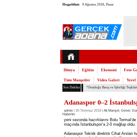
Hoşgeldiniz
9 Ağustos 2026, Pazar
Dünya
Eğitim
Ekonomi
Foto Ga
Tüm Manşetler
Video Galeri
Yerel
Son Dakika
TMMOB Mimarlar Odası’ndan Adana
Adanaspor 0–2 İstanbu
admin
| 20 Temmuz 2018 |
Alt Manşet
,
Genel
,
Gü
Haberler
yeni sezonda hazırlılarını Bolu Termal’de
maçında İstanbulspor’a 2-0 mağlup oldu.
Adanaspor Teknik direktör Cihat Arslan h