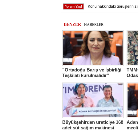
Konu hakkındaki görüşleriniz 
BENZER
HABERLER
“Ortadoğu Barış ve İşbirliği
TMMO
Teşkilatı kurulmalıdır”
Odas
Hasta
Büyükşehirden üreticiye 168
Adana
adet süt sağım makinesi
mecl