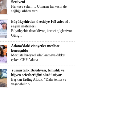
Serüveni
Herkese selam… Umarım herkesin de
sağlığı sıhhati yeri...
Büyükşehirden üreticiye 168 adet süt
sağım makinesi
Büyükşehir destekliyor, üretici güçleniyor
Güng...
Adana’daki cinayetler mecliste
konuşuldu
Mecliste bireysel silahlanmaya dikkat
çeken CHP Adana ...
Yumurtalık Belediyesi, temizlik ve
hijyen seferberliğini sürdürüyor
Başkan Erdinç Altıok: “Daha temiz ve
yaşanabilir b...
Ortaya Karışık
Herkese selaammm…Adana’nın cayır
cayır sıcağında günde...
Zeydan Karalar Yüreğir seçiminde
sorumluluk üstlendi.
Yüreğir Yeniden Kazanıldı Örgütlü
birliktelik Yüreğ...