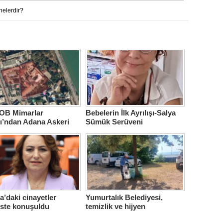
nelerdir?
B Mimarlar
Bebelerin İlk Ayrılışı-Salya
ı’ndan Adana Askeri
Sümük Serüveni
ne için çağrı…
’daki cinayetler
Yumurtalık Belediyesi,
iste konuşuldu
temizlik ve hijyen
seferberliğini sürdürüyor