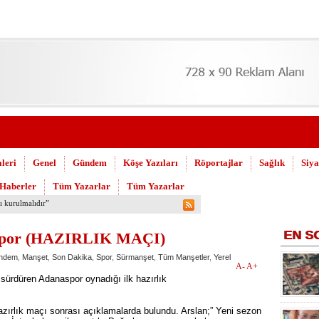
leri
Genel
Gündem
Köşe Yazıları
Röportajlar
Sağlık
Siya
 Haberler
Tüm Yazarlar
Tüm Yazarlar
 Askeri Hastane için çağrı…
EN
S
lspor (HAZIRLIK MAÇI)
ndem
,
Manşet
,
Son Dakika
,
Spor
,
Sürmanşet
,
Tüm Manşetler
,
Yerel
A-
A+
 sürdüren Adanaspor oynadığı ilk hazırlık
azırlık maçı sonrası açıklamalarda bulundu. Arslan;” Yeni sezon