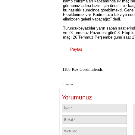
kamp çalışmaları kapsamında ilk maçımızı
görmemiz adına bizim için önemli bir kar
bu hazırlık sürecinde görebilmekti. Gene
Eksiklerimiz var. Kadromuza takviye ede
elimizden geleni yapacağız” dedi.
Turuncu-beyazlılar yarın sabah saatleri
ve 23 Temmuz Pazartesi günü 3. Etap kam
maçı 26 Temmuz Perşembe günü saat 17.00
Paylaş
1188 Kez Görüntülendi.
Etiketler:
Yorumunuz