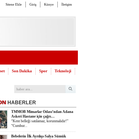
Sitene Ekle
Giriş
Künye
İletişim
set
Son Dakika
Spor
Teknoloji
ON
HABERLER
TMMOB Mimarlar Odası’ndan Adana
Askeri Hastane için çağrı…
“Kent belleği satılamaz, korunmalıdır!”
“Cumhur...
Bebelerin İlk Ayrılışı-Salya Sümük