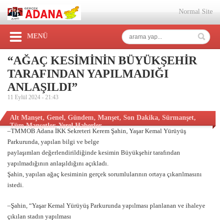
Normal Site
MENÜ
“AĞAÇ KESİMİNİN BÜYÜKŞEHİR
TARAFINDAN YAPILMADIĞI
ANLAŞILDI”
11 Eylül 2024 -
21:43
Alt Manşet
,
Genel
,
Gündem
,
Manşet
,
Son Dakika
,
Sürmanşet
,
Tüm Manşetler
,
Yerel Haberler
–TMMOB Adana İKK Sekreteri Kerem Şahin, Yaşar Kemal Yürüyüş
Parkurunda, yapılan bilgi ve belge
paylaşımları değerlendirildiğinde kesimin Büyükşehir tarafından
yapılmadığının anlaşıldığını açıkladı.
Şahin, yapılan ağaç kesiminin gerçek sorumlularının ortaya çıkarılmasını
istedi.
–Şahin, “Yaşar Kemal Yürüyüş Parkurunda yapılması planlanan ve ihaleye
çıkılan stadın yapılması