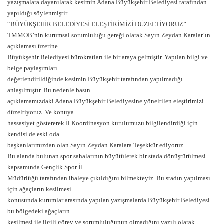
yazışmalara dayanılarak kesimin Adana Büyükşehir Belediyesi tarafından
yapıldığı söylenmiştir
“BÜYÜKŞEHİR BELEDİYESİ ELEŞTİRİMİZİ DÜZELTİYORUZ”
TMMOB’nin kurumsal sorumluluğu gereği olarak Sayın Zeydan Karalar’ın
açıklaması üzerine
Büyükşehir Belediyesi bürokratları ile bir araya gelmiştir. Yapılan bilgi ve
belge paylaşımları
değerlendirildiğinde kesimin Büyükşehir tarafından yapılmadığı
anlaşılmıştır. Bu nedenle basın
açıklamamızdaki Adana Büyükşehir Belediyesine yöneltilen eleştirimizi
düzeltiyoruz. Ve konuya
hassasiyet göstererek İl Koordinasyon kurulumuzu bilgilendirdiği için
kendisi de eski oda
başkanlarımızdan olan Sayın Zeydan Karalara Teşekkür ediyoruz.
Bu alanda bulunan spor sahalarının büyütülerek bir stada dönüştürülmesi
kapsamında Gençlik Spor İl
Müdürlüğü tarafından ihaleye çıkıldığını bilmekteyiz. Bu stadın yapılması
için ağaçların kesilmesi
konusunda kurumlar arasında yapılan yazışmalarda Büyükşehir Belediyesi
bu bölgedeki ağaçların
kesilmesi ile ilgili görev ve sorumluluğunun olmadığını yazılı olarak