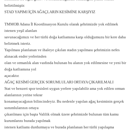
belirtilmiştir.
STAD YAPIMI İÇİN AĞAÇLARIN KESİMİNE KARŞIYIZ
TMMOB Adana İl Koordinasyon Kurulu olarak şehrimizde yok edilmek
istenen yeşil alanları
savunacağımızı ve her türlü doğa katliamına karşı olduğumuzu bir kere daha
belirtmek isteriz.
Yapılması planlanan ve ihaleye çıkılan stadın yapılması şehrimizin nefes
alınacak ender yerlerinden
olan ve ormanlık alan vasfında bulunan bu alanın yok edilmesine ve yeni bir
doğa katliamına yol
açacaktır.
AĞAÇ KESİMİ GERÇEK SORUMLULARI ORTAYA ÇIKARILMALI
Stat ve benzeri spor tesisleri uygun yerlere yapılabilir ama yok edilen orman
alanlarının yerine tekrar
konamayacağının bilincindeyiz. Bu nedenle yapılan ağaç kesiminin gerçek
sorumlularının ortaya
çıkarılması için başta Valilik olmak üzere şehrimizde bulunan tüm kamu
kurumlarını burada yapılmak
istenen katliamı durdurmaya ve burada planlanan her türlü yapılaşma