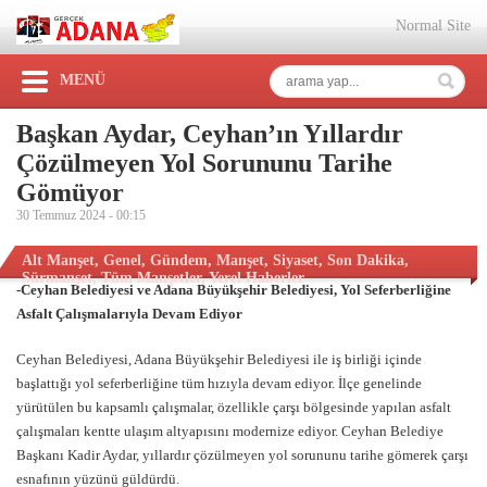
Normal Site
MENÜ
Başkan Aydar, Ceyhan’ın Yıllardır
Çözülmeyen Yol Sorununu Tarihe
Gömüyor
30 Temmuz 2024 -
00:15
Alt Manşet
,
Genel
,
Gündem
,
Manşet
,
Siyaset
,
Son Dakika
,
Sürmanşet
,
Tüm Manşetler
,
Yerel Haberler
-Ceyhan Belediyesi ve Adana Büyükşehir Belediyesi, Yol Seferberliğine
Asfalt Çalışmalarıyla Devam Ediyor
Ceyhan Belediyesi, Adana Büyükşehir Belediyesi ile iş birliği içinde
başlattığı yol seferberliğine tüm hızıyla devam ediyor. İlçe genelinde
yürütülen bu kapsamlı çalışmalar, özellikle çarşı bölgesinde yapılan asfalt
çalışmaları kentte ulaşım altyapısını modernize ediyor. Ceyhan Belediye
Başkanı Kadir Aydar, yıllardır çözülmeyen yol sorununu tarihe gömerek çarşı
esnafının yüzünü güldürdü.