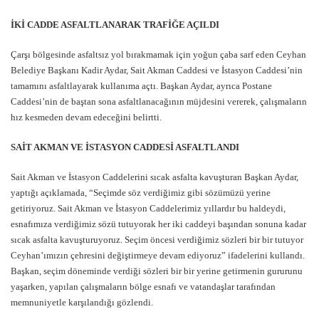
İKİ CADDE ASFALTLANARAK TRAFİĞE AÇILDI
Çarşı bölgesinde asfaltsız yol bırakmamak için yoğun çaba sarf eden Ceyhan
Belediye Başkanı Kadir Aydar, Sait Akman Caddesi ve İstasyon Caddesi’nin
tamamını asfaltlayarak kullanıma açtı. Başkan Aydar, ayrıca Postane
Caddesi’nin de baştan sona asfaltlanacağının müjdesini vererek, çalışmaların
hız kesmeden devam edeceğini belirtti.
SAİT AKMAN VE İSTASYON CADDESİ ASFALTLANDI
Sait Akman ve İstasyon Caddelerini sıcak asfalta kavuşturan Başkan Aydar,
yaptığı açıklamada, “Seçimde söz verdiğimiz gibi sözümüzü yerine
getiriyoruz. Sait Akman ve İstasyon Caddelerimiz yıllardır bu haldeydi,
esnafımıza verdiğimiz sözü tutuyorak her iki caddeyi başından sonuna kadar
sıcak asfalta kavuşturuyoruz. Seçim öncesi verdiğimiz sözleri bir bir tutuyor
Ceyhan’ımızın çehresini değiştirmeye devam ediyoruz” ifadelerini kullandı.
Başkan, seçim döneminde verdiği sözleri bir bir yerine getirmenin gururunu
yaşarken, yapılan çalışmaların bölge esnafı ve vatandaşlar tarafından
memnuniyetle karşılandığı gözlendi.