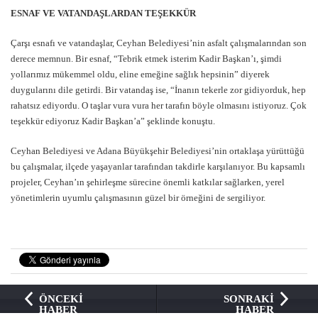
ESNAF VE VATANDAŞLARDAN TEŞEKKÜR
Çarşı esnafı ve vatandaşlar, Ceyhan Belediyesi’nin asfalt çalışmalarından son
derece memnun. Bir esnaf, “Tebrik etmek isterim Kadir Başkan’ı, şimdi
yollarımız mükemmel oldu, eline emeğine sağlık hepsinin” diyerek
duygularını dile getirdi. Bir vatandaş ise, “İnanın tekerle zor gidiyorduk, hep
rahatsız ediyordu. O taşlar vura vura her tarafın böyle olmasını istiyoruz. Çok
teşekkür ediyoruz Kadir Başkan’a” şeklinde konuştu.
Ceyhan Belediyesi ve Adana Büyükşehir Belediyesi’nin ortaklaşa yürüttüğü
bu çalışmalar, ilçede yaşayanlar tarafından takdirle karşılanıyor. Bu kapsamlı
projeler, Ceyhan’ın şehirleşme sürecine önemli katkılar sağlarken, yerel
yönetimlerin uyumlu çalışmasının güzel bir örneğini de sergiliyor.
ÖNCEKİ
SONRAKİ
HABER
HABER