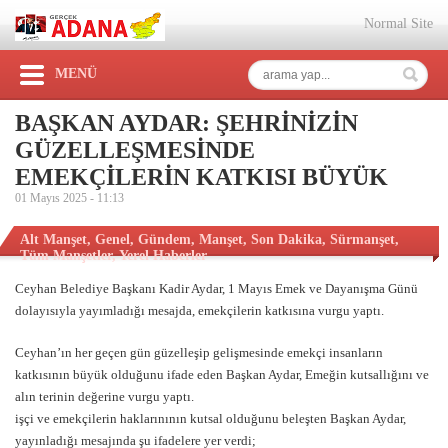
Normal Site
MENÜ
BAŞKAN AYDAR: ŞEHRİNİZİN
GÜZELLEŞMESİNDE
EMEKÇİLERİN KATKISI BÜYÜK
01 Mayıs 2025 -
11:13
Alt Manşet
,
Genel
,
Gündem
,
Manşet
,
Son Dakika
,
Sürmanşet
,
Tüm Manşetler
,
Yerel Haberler
Ceyhan Belediye Başkanı Kadir Aydar, 1 Mayıs Emek ve Dayanışma Günü
dolayısıyla yayımladığı mesajda, emekçilerin katkısına vurgu yaptı.
Ceyhan’ın her geçen gün güzelleşip gelişmesinde emekçi insanların
katkısının büyük olduğunu ifade eden Başkan Aydar, Emeğin kutsallığını ve
alın terinin değerine vurgu yaptı.
işçi ve emekçilerin haklarınının kutsal olduğunu beleşten Başkan Aydar,
yayınladığı mesajında şu ifadelere yer verdi;