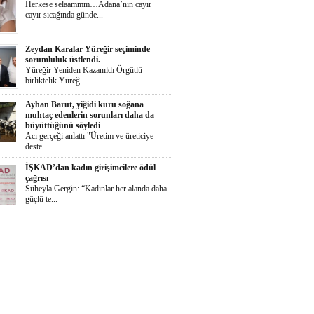
Herkese selaammm…Adana’nın cayır
cayır sıcağında günde...
Zeydan Karalar Yüreğir seçiminde
sorumluluk üstlendi.
Yüreğir Yeniden Kazanıldı Örgütlü
birliktelik Yüreğ...
Ayhan Barut, yiğidi kuru soğana
muhtaç edenlerin sorunları daha da
büyüttüğünü söyledi
Acı gerçeği anlattı "Üretim ve üreticiye
deste...
İŞKAD’dan kadın girişimcilere ödül
çağrısı
Süheyla Gergin: “Kadınlar her alanda daha
güçlü te...
Yumurtalık Belediyesi, yol, temizlik,
denetim ve sosyal çalışmalarını aralıksız
sürdürüyor
Başkan Altıok: “Yumurtalık’ı ortak akılla,
iş birl...
Aklıma Takıldı
Bugün, nedense aklıma Adolf Hitler
takıldı. Onun gibi...