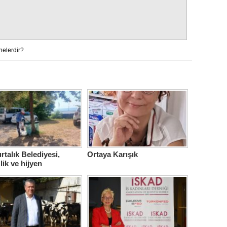
nelerdir?
talık Belediyesi,
Ortaya Karışık
lik ve hijyen
berliğini sürdürüyor