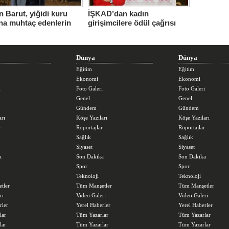
 Barut, yiğidi kuru
İŞKAD’dan kadın
na muhtaç edenlerin
girişimcilere ödül çağrısı
ları daha da
ttüğünü söyledi
Dünya
Dünya
Eğitim
Eğitim
Ekonomi
Ekonomi
i
Foto Galeri
Foto Galeri
Genel
Genel
Gündem
Gündem
arı
Köşe Yazıları
Köşe Yazıları
r
Röportajlar
Röportajlar
Sağlık
Sağlık
Siyaset
Siyaset
a
Son Dakika
Son Dakika
Spor
Spor
Teknoloji
Teknoloji
tler
Tüm Manşetler
Tüm Manşetler
ri
Video Galeri
Video Galeri
rler
Yerel Haberler
Yerel Haberler
lar
Tüm Yazarlar
Tüm Yazarlar
lar
Tüm Yazarlar
Tüm Yazarlar