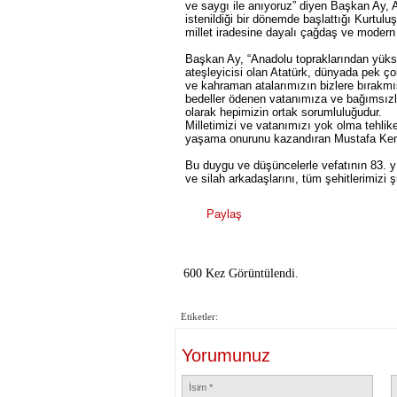
ve saygı ile anıyoruz” diyen Başkan Ay, A
istenildiği bir dönemde başlattığı Kurtulu
millet iradesine dayalı çağdaş ve modern 
Başkan Ay, “Anadolu topraklarından yüks
ateşleyicisi olan Atatürk, dünyada pek ço
ve kahraman atalarımızın bizlere bırakm
bedeller ödenen vatanımıza ve bağımsızl
olarak hepimizin ortak sorumluluğudur.
Milletimizi ve vatanımızı yok olma tehlike
yaşama onurunu kazandıran Mustafa Kem
Bu duygu ve düşüncelerle vefatının 83. 
ve silah arkadaşlarını, tüm şehitlerimizi 
Paylaş
600 Kez Görüntülendi.
Etiketler:
Yorumunuz