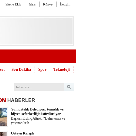
Sitene Ekle
Giriş
Künye
İletişim
set
Son Dakika
Spor
Teknoloji
ON
HABERLER
Yumurtalık Belediyesi, temizlik ve
hijyen seferberliğini sürdürüyor
Başkan Erdinç Altıok: “Daha temiz ve
yaşanabilir b...
Ortaya Karışık