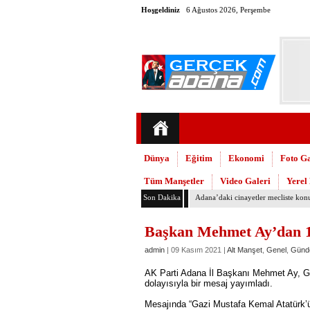
Hoşgeldiniz
6 Ağustos 2026, Perşembe
Dünya
Eğitim
Ekonomi
Foto Ga
Tüm Manşetler
Video Galeri
Yerel
Son Dakika
Yumurtalık Belediyesi, temizlik ve 
Başkan Mehmet Ay’dan 1
admin
| 09 Kasım 2021 |
Alt Manşet
,
Genel
,
Günd
AK Parti Adana İl Başkanı Mehmet Ay, Ga
dolayısıyla bir mesaj yayımladı.
Mesajında “Gazi Mustafa Kemal Atatürk’ü