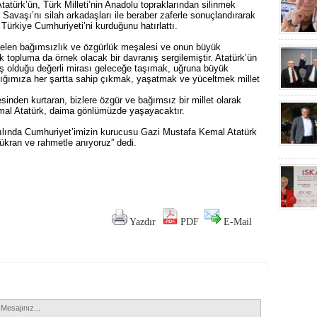
tatürk’ün, Türk Milleti’nin Anadolu topraklarından silinmek
ş Savaşı’nı silah arkadaşları ile beraber zaferle sonuçlandırarak
Türkiye Cumhuriyeti’ni kurduğunu hatırlattı.
elen bağımsızlık ve özgürlük meşalesi ve onun büyük
k topluma da örnek olacak bir davranış sergilemiştir. Atatürk’ün
ış olduğu değerli mirası geleceğe taşımak, uğruna büyük
ığımıza her şartta sahip çıkmak, yaşatmak ve yüceltmek millet
sinden kurtaran, bizlere özgür ve bağımsız bir millet olarak
al Atatürk, daima gönlümüzde yaşayacaktır.
yılında Cumhuriyet’imizin kurucusu Gazi Mustafa Kemal Atatürk
şükran ve rahmetle anıyoruz” dedi.
Yazdır
PDF
E-Mail