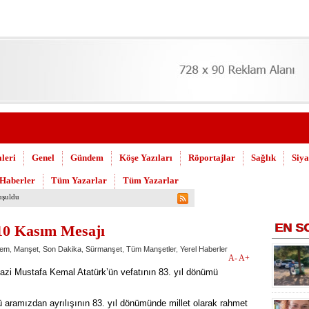
leri
Genel
Gündem
Köşe Yazıları
Röportajlar
Sağlık
Siya
 Haberler
Tüm Yazarlar
Tüm Yazarlar
hijyen seferberliğini sürdürüyor
EN
S
0 Kasım Mesajı
em
,
Manşet
,
Son Dakika
,
Sürmanşet
,
Tüm Manşetler
,
Yerel Haberler
A-
A+
zi Mustafa Kemal Atatürk’ün vefatının 83. yıl dönümü
 aramızdan ayrılışının 83. yıl dönümünde millet olarak rahmet