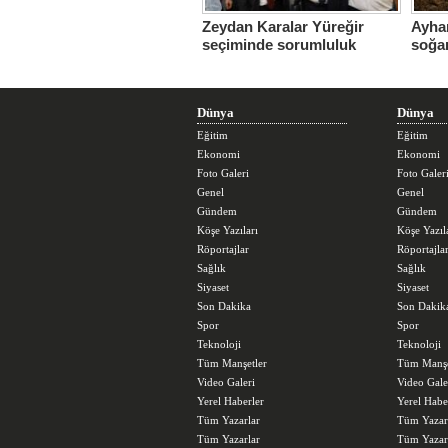
Zeydan Karalar Yüreğir
Ayhan
seçiminde sorumluluk
soğa
üstlendi.
sorun
büyü
Dünya
Dünya
Eğitim
Eğitim
Ekonomi
Ekonomi
Foto Galeri
Foto Galer
Genel
Genel
Gündem
Gündem
Köşe Yazıları
Köşe Yazıl
Röportajlar
Röportajla
Sağlık
Sağlık
Siyaset
Siyaset
Son Dakika
Son Dakik
Spor
Spor
Teknoloji
Teknoloji
Tüm Manşetler
Tüm Manşe
Video Galeri
Video Gale
Yerel Haberler
Yerel Habe
Tüm Yazarlar
Tüm Yazar
Tüm Yazarlar
Tüm Yazar