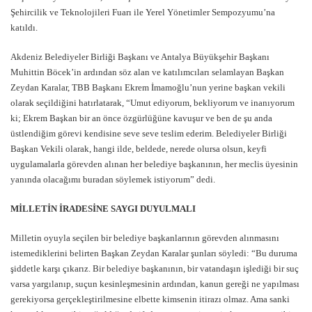
Şehircilik ve Teknolojileri Fuarı ile Yerel Yönetimler Sempozyumu’na
katıldı.
Akdeniz Belediyeler Birliği Başkanı ve Antalya Büyükşehir Başkanı
Muhittin Böcek’in ardından söz alan ve katılımcıları selamlayan Başkan
Zeydan Karalar, TBB Başkanı Ekrem İmamoğlu’nun yerine başkan vekili
olarak seçildiğini hatırlatarak, “Umut ediyorum, bekliyorum ve inanıyorum
ki; Ekrem Başkan bir an önce özgürlüğüne kavuşur ve ben de şu anda
üstlendiğim görevi kendisine seve seve teslim ederim. Belediyeler Birliği
Başkan Vekili olarak, hangi ilde, beldede, nerede olursa olsun, keyfi
uygulamalarla görevden alınan her belediye başkanının, her meclis üyesinin
yanında olacağımı buradan söylemek istiyorum” dedi.
MİLLETİN İRADESİNE SAYGI DUYULMALI
Milletin oyuyla seçilen bir belediye başkanlarının görevden alınmasını
istemediklerini belirten Başkan Zeydan Karalar şunları söyledi: “Bu duruma
şiddetle karşı çıkarız. Bir belediye başkanının, bir vatandaşın işlediği bir suç
varsa yargılanıp, suçun kesinleşmesinin ardından, kanun gereği ne yapılması
gerekiyorsa gerçekleştirilmesine elbette kimsenin itirazı olmaz. Ama sanki