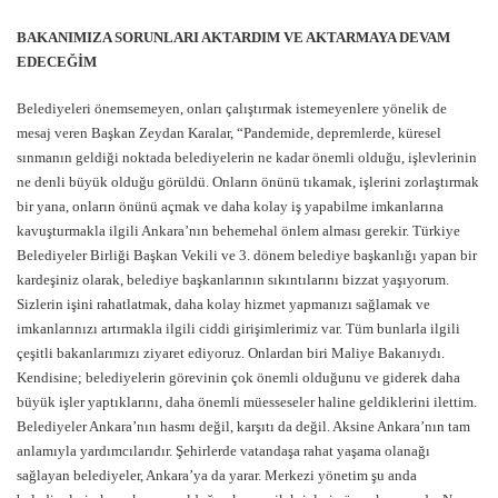
BAKANIMIZA SORUNLARI AKTARDIM VE AKTARMAYA DEVAM
EDECEĞİM
Belediyeleri önemsemeyen, onları çalıştırmak istemeyenlere yönelik de
mesaj veren Başkan Zeydan Karalar, “Pandemide, depremlerde, küresel
sınmanın geldiği noktada belediyelerin ne kadar önemli olduğu, işlevlerinin
ne denli büyük olduğu görüldü. Onların önünü tıkamak, işlerini zorlaştırmak
bir yana, onların önünü açmak ve daha kolay iş yapabilme imkanlarına
kavuşturmakla ilgili Ankara’nın behemehal önlem alması gerekir. Türkiye
Belediyeler Birliği Başkan Vekili ve 3. dönem belediye başkanlığı yapan bir
kardeşiniz olarak, belediye başkanlarının sıkıntılarını bizzat yaşıyorum.
Sizlerin işini rahatlatmak, daha kolay hizmet yapmanızı sağlamak ve
imkanlarınızı artırmakla ilgili ciddi girişimlerimiz var. Tüm bunlarla ilgili
çeşitli bakanlarımızı ziyaret ediyoruz. Onlardan biri Maliye Bakanıydı.
Kendisine; belediyelerin görevinin çok önemli olduğunu ve giderek daha
büyük işler yaptıklarını, daha önemli müesseseler haline geldiklerini ilettim.
Belediyeler Ankara’nın hasmı değil, karşıtı da değil. Aksine Ankara’nın tam
anlamıyla yardımcılarıdır. Şehirlerde vatandaşa rahat yaşama olanağı
sağlayan belediyeler, Ankara’ya da yarar. Merkezi yönetim şu anda