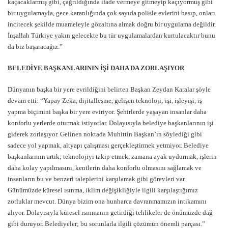
kaçacaklarmış gibi, çağrıldığında ifade vermeye gitmeyip kaçıyormuş gibi
bir uygulamayla, gece karanlığında çok sayıda polisle evlerini basıp, onları
incitecek şekilde muameleyle gözaltına almak doğru bir uygulama değildir.
İnşallah Türkiye yakın gelecekte bu tür uygulamalardan kurtulacaktır bunu
da biz başaracağız.”
BELEDİYE BAŞKANLARININ İŞİ DAHA DA ZORLAŞIYOR
Dünyanın başka bir yere evrildiğini belirten Başkan Zeydan Karalar şöyle
devam etti: “Yapay Zeka, dijitalleşme, gelişen teknoloji; işi, işleyişi, iş
yapma biçimini başka bir yere eviriyor. Şehirlerde yaşayan insanlar daha
konforlu yerlerde oturmak istiyorlar. Dolayısıyla belediye başkanlarının işi
giderek zorlaşıyor. Gelinen noktada Muhittin Başkan’ın söylediği gibi
sadece yol yapmak, altyapı çalışması gerçekleştirmek yetmiyor. Belediye
başkanlarının artık; teknolojiyi takip etmek, zamana ayak uydurmak, işlerin
daha kolay yapılmasını, kentlerin daha konforlu olmasını sağlamak ve
insanların bu ve benzeri taleplerini karşılamak gibi görevleri var.
Günümüzde küresel ısınma, iklim değişikliğiyle ilgili karşılaştığımız
zorluklar mevcut. Dünya bizim ona hunharca davranmamızın intikamını
alıyor. Dolayısıyla küresel ısınmanın getirdiği tehlikeler de önümüzde dağ
gibi duruyor. Belediyeler; bu sorunlarla ilgili çözümün önemli parçası.”