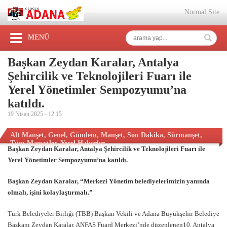
Normal Site
MENÜ
Başkan Zeydan Karalar, Antalya
Şehircilik ve Teknolojileri Fuarı ile
Yerel Yönetimler Sempozyumu’na
katıldı.
19 Nisan 2025 -
12:15
Alt Manşet
,
Genel
,
Gündem
,
Manşet
,
Son Dakika
,
Sürmanşet
,
Tüm Manşetler
,
Yerel Haberler
Başkan Zeydan Karalar, Antalya Şehircilik ve Teknolojileri Fuarı ile
Yerel Yönetimler Sempozyumu’na katıldı.
Başkan Zeydan Karalar, “Merkezi Yönetim belediyelerimizin yanında
olmalı, işini kolaylaştırmalı.”
Türk Belediyeler Birliği (TBB) Başkan Vekili ve Adana Büyükşehir Belediye
Başkanı Zeydan Karalar, ANFAŞ Fuard Merkezi’nde düzenlenen10. Antalya