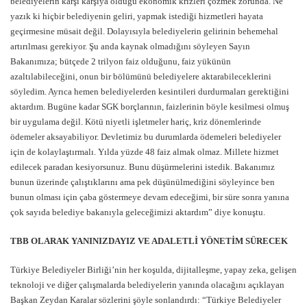
belediyelerin karşı karşıya olduğu ekonomik krizleri çözmek zorunda. Ne
yazık ki hiçbir belediyenin geliri, yapmak istediği hizmetleri hayata
geçirmesine müsait değil. Dolayısıyla belediyelerin gelirinin behemehal
artırılması gerekiyor. Şu anda kaynak olmadığını söyleyen Sayın
Bakanımıza; bütçede 2 trilyon faiz olduğunu, faiz yükünün
azaltılabileceğini, onun bir bölümünü belediyelere aktarabileceklerini
söyledim. Ayrıca hemen belediyelerden kesintileri durdurmaları gerektiğini
aktardım. Bugüne kadar SGK borçlarının, faizlerinin böyle kesilmesi olmuş
bir uygulama değil. Kötü niyetli işletmeler hariç, kriz dönemlerinde
ödemeler aksayabiliyor. Devletimiz bu durumlarda ödemeleri belediyeler
için de kolaylaştırmalı. Yılda yüzde 48 faiz almak olmaz. Millete hizmet
edilecek paradan kesiyorsunuz. Bunu düşürmelerini istedik. Bakanımız
bunun üzerinde çalıştıklarını ama pek düşünülmediğini söyleyince ben
bunun olması için çaba göstermeye devam edeceğimi, bir süre sonra yanına
çok sayıda belediye bakanıyla geleceğimizi aktardım” diye konuştu.
TBB OLARAK YANINIZDAYIZ VE ADALETLİ YÖNETİM SÜRECEK
Türkiye Belediyeler Birliği’nin her koşulda, dijitalleşme, yapay zeka, gelişen
teknoloji ve diğer çalışmalarda belediyelerin yanında olacağını açıklayan
Başkan Zeydan Karalar sözlerini şöyle sonlandırdı: “Türkiye Belediyeler