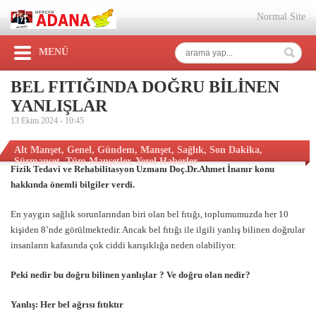
Normal Site
MENÜ
BEL FITIĞINDA DOĞRU BİLİNEN
YANLIŞLAR
13 Ekim 2024 -
10:45
Alt Manşet
,
Genel
,
Gündem
,
Manşet
,
Sağlık
,
Son Dakika
,
Sürmanşet
,
Tüm Manşetler
,
Yerel Haberler
Fizik Tedavi ve Rehabilitasyon Uzmanı Doç.Dr.Ahmet İnanır
konu
hakkında önemli bilgiler verdi.
En yaygın sağlık sorunlarından biri olan bel fıtığı, toplumumuzda her 10
kişiden 8’nde görülmektedir. Ancak bel fıtığı ile ilgili yanlış bilinen doğrular
insanların kafasında çok ciddi karışıklığa neden olabiliyor.
Peki nedir bu doğru bilinen yanlışlar ? Ve doğru olan nedir?
Yanlış: Her bel ağrısı fıtıktır