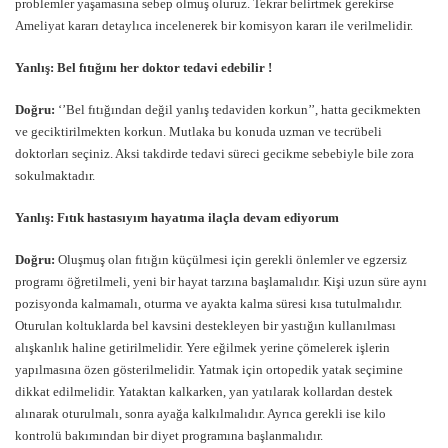
problemler yaşamasına sebep olmuş oluruz. Tekrar belirtmek gerekirse
Ameliyat kararı detaylıca incelenerek bir komisyon kararı ile verilmelidir.
Yanlış: Bel fıtığını her doktor tedavi edebilir !
Doğru:
‘’Bel fıtığından değil yanlış tedaviden korkun’’, hatta gecikmekten
ve geciktirilmekten korkun. Mutlaka bu konuda uzman ve tecrübeli
doktorları seçiniz. Aksi takdirde tedavi süreci gecikme sebebiyle bile zora
sokulmaktadır.
Yanlış: Fıtık hastasıyım hayatıma ilaçla devam ediyorum
Doğru:
Oluşmuş olan fıtığın küçülmesi için gerekli önlemler ve egzersiz
programı öğretilmeli, yeni bir hayat tarzına başlamalıdır. Kişi uzun süre aynı
pozisyonda kalmamalı, oturma ve ayakta kalma süresi kısa tutulmalıdır.
Oturulan koltuklarda bel kavsini destekleyen bir yastığın kullanılması
alışkanlık haline getirilmelidir. Yere eğilmek yerine çömelerek işlerin
yapılmasına özen gösterilmelidir. Yatmak için ortopedik yatak seçimine
dikkat edilmelidir. Yataktan kalkarken, yan yatılarak kollardan destek
alınarak oturulmalı, sonra ayağa kalkılmalıdır. Ayrıca gerekli ise kilo
kontrolü bakımından bir diyet programına başlanmalıdır.