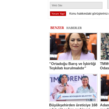
Konu hakkındaki görüşleriniz 
BENZER
HABERLER
“Ortadoğu Barış ve İşbirliği
TMMO
Teşkilatı kurulmalıdır”
Odas
Hasta
Büyükşehirden üreticiye 168
Adana