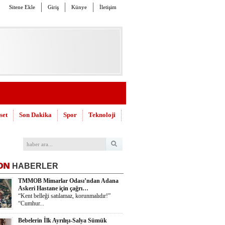
Sitene Ekle
Giriş
Künye
İletişim
set
Son Dakika
Spor
Teknoloji
ON
HABERLER
TMMOB Mimarlar Odası’ndan Adana
Askeri Hastane için çağrı…
“Kent belleği satılamaz, korunmalıdır!”
“Cumhur...
Bebelerin İlk Ayrılışı-Salya Sümük