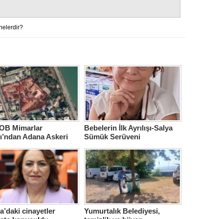
nelerdir?
B Mimarlar
Bebelerin İlk Ayrılışı-Salya
ı’ndan Adana Askeri
Sümük Serüveni
ne için çağrı…
’daki cinayetler
Yumurtalık Belediyesi,