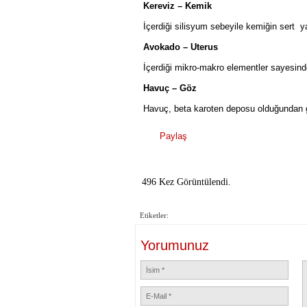
Kereviz – Kemik
İçerdiği silisyum sebeyile kemiğin sert ya
Avokado – Uterus
İçerdiği mikro-makro elementler sayesinde
Havuç – Göz
Havuç, beta karoten deposu olduğundan göz
Paylaş
496 Kez Görüntülendi.
Etiketler:
Yorumunuz