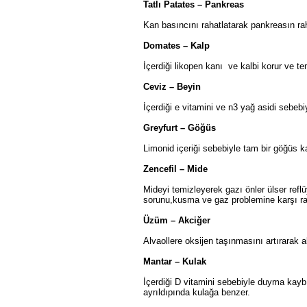
Tatlı Patates – Pankreas
Kan basıncını rahatlatarak pankreasın ra
Domates – Kalp
İçerdiği likopen kanı ve kalbi korur ve te
Ceviz – Beyin
İçerdiği e vitamini ve n3 yağ asidi sebebi
Greyfurt – Göğüs
Limonid içeriği sebebiyle tam bir göğüs ka
Zencefil – Mide
Mideyi temizleyerek gazı önler ülser refl
sorunu,kusma ve gaz problemine karşı rah
Üzüm – Akciğer
Alvaollere oksijen taşınmasını artırarak ak
Mantar – Kulak
İçerdiği D vitamini sebebiyle duyma kaybı
ayrıldıpında kulağa benzer.