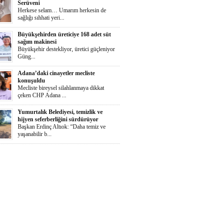
Serüveni
Herkese selam… Umarım herkesin de
sağlığı sıhhati yeri...
Büyükşehirden üreticiye 168 adet süt
sağım makinesi
Büyükşehir destekliyor, üretici güçleniyor
Güng...
Adana’daki cinayetler mecliste
konuşuldu
Mecliste bireysel silahlanmaya dikkat
çeken CHP Adana ...
Yumurtalık Belediyesi, temizlik ve
hijyen seferberliğini sürdürüyor
Başkan Erdinç Altıok: “Daha temiz ve
yaşanabilir b...
Ortaya Karışık
Herkese selaammm…Adana’nın cayır
cayır sıcağında günde...
Zeydan Karalar Yüreğir seçiminde
sorumluluk üstlendi.
Yüreğir Yeniden Kazanıldı Örgütlü
birliktelik Yüreğ...