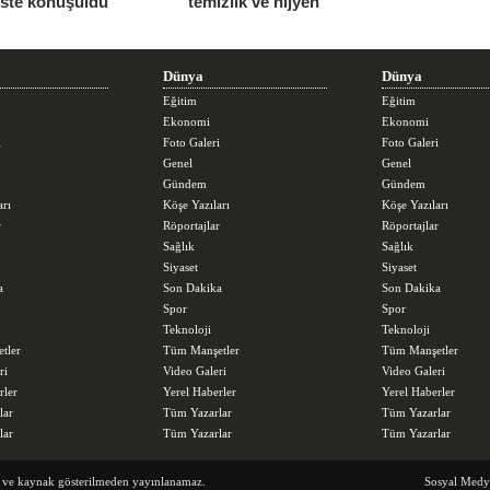
iste konuşuldu
temizlik ve hijyen
seferberliğini sürdürüyor
Dünya
Dünya
Eğitim
Eğitim
Ekonomi
Ekonomi
i
Foto Galeri
Foto Galeri
Genel
Genel
Gündem
Gündem
arı
Köşe Yazıları
Köşe Yazıları
r
Röportajlar
Röportajlar
Sağlık
Sağlık
Siyaset
Siyaset
a
Son Dakika
Son Dakika
Spor
Spor
Teknoloji
Teknoloji
tler
Tüm Manşetler
Tüm Manşetler
ri
Video Galeri
Video Galeri
rler
Yerel Haberler
Yerel Haberler
lar
Tüm Yazarlar
Tüm Yazarlar
lar
Tüm Yazarlar
Tüm Yazarlar
z ve kaynak gösterilmeden yayınlanamaz.
Sosyal Medy