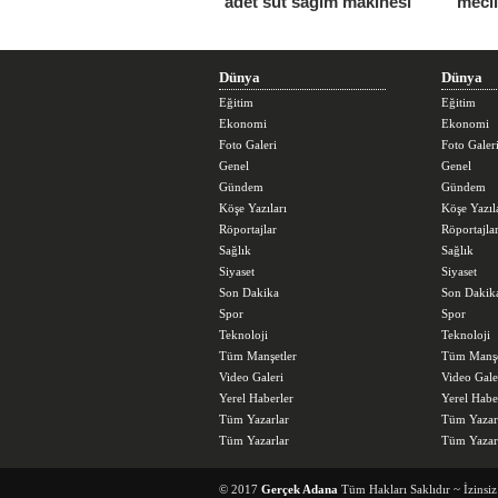
adet süt sağım makinesi
mecl
Dünya
Dünya
Eğitim
Eğitim
Ekonomi
Ekonomi
Foto Galeri
Foto Galer
Genel
Genel
Gündem
Gündem
Köşe Yazıları
Köşe Yazıl
Röportajlar
Röportajla
Sağlık
Sağlık
Siyaset
Siyaset
Son Dakika
Son Dakik
Spor
Spor
Teknoloji
Teknoloji
Tüm Manşetler
Tüm Manşe
Video Galeri
Video Gale
Yerel Haberler
Yerel Habe
Tüm Yazarlar
Tüm Yazar
Tüm Yazarlar
Tüm Yazar
© 2017
Gerçek Adana
Tüm Hakları Saklıdır ~ İzinsi