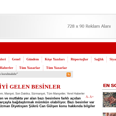
leri
Genel
Gündem
Köşe Yazıları
Röportajlar
Sağlık
Siya
 Haberler
Tüm Yazarlar
Tüm Yazarlar
 Askeri Hastane için çağrı…
EN
S
İYİ GELEN BESİNLER
em
,
Manşet
,
Son Dakika
,
Sürmanşet
,
Tüm Manşetler
,
Yerel Haberler
A-
A+
ve mutfakta yer alan bazı besinlere farklı açıdan
parçayla bağdaştırmak mümkün olabiliyor. Bazı besinler var
r. Uzman Diyetisyen Şükrü Can Gülşen konu hakkında bilgiler