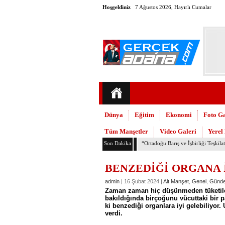
Hoşgeldiniz
7 Ağustos 2026, Hayırlı Cumalar
Dünya
Eğitim
Ekonomi
Foto Ga
Tüm Manşetler
Video Galeri
Yerel
Son Dakika
TMMOB Mimarlar Odası’ndan Adana
BENZEDİĞİ ORGANA 
admin
| 16 Şubat 2024 |
Alt Manşet
,
Genel
,
Günd
Zaman zaman hiç düşünmeden tüketilen 
bakıldığında birçoğunu vücuttaki bir 
ki benzediği organlara iyi gelebiliyo
verdi.