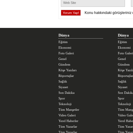
Konu hakkındaki görüşleriniz 
Dünya
Dünya
Eğitim
Eğitim
Ekonomi
Ekonomi
Foto Galeri
Foto Galer
Genel
Genel
Gündem
Gündem
Köşe Yazıları
Köşe Yazıl
Röportajlar
Röportajla
Sağlık
Sağlık
Siyaset
Siyaset
Son Dakika
Son Dakik
Spor
Spor
Teknoloji
Teknoloji
Tüm Manşetler
Tüm Manşe
Video Galeri
Video Gale
Yerel Haberler
Yerel Habe
Tüm Yazarlar
Tüm Yazar
Tüm Yazarlar
Tüm Yazar