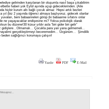
elediye gelirinden karşılanan bir oluşumla nasıl başa çıkabilirim
bette haberi yok Eylül ayında uçup gideceklerinden. (Aile
nda hiçbir kurum altı bağlı çocuk almaz. Hepsi artık bezleri
yıl (biz 2 yaşında öğrenci almaya başlıyoruz, gidecek olanlar
yuvaları, beni babaanneleri görüp (ki babaanne sıfatını onlar
rde ne yaşayacaklar endişesine mi? Yoksa psikolojik olarak
sun bu düzene!30 küsur yıldır asla “biri gider biri gelir”
 gidişlere…Olmamalı… Çocukla para yan yana gelmemeli…
en hayalimi gerçekleştirmeyi beceremedim… Üzgünüm… Şimdilik
e beden sağlığınızı korumaya çalışın!
Yazdır
PDF
E-Mail