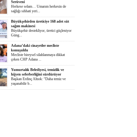
Serüveni
Herkese selam… Umarım herkesin de
sağlığı sıhhati yeri...
Büyükşehirden üreticiye 168 adet süt
sağım makinesi
Büyükşehir destekliyor, üretici güçleniyor
Güng...
Adana’daki cinayetler mecliste
konuşuldu
Mecliste bireysel silahlanmaya dikkat
çeken CHP Adana ...
Yumurtalık Belediyesi, temizlik ve
hijyen seferberliğini sürdürüyor
Başkan Erdinç Altıok: “Daha temiz ve
yaşanabilir b...
Ortaya Karışık
Herkese selaammm…Adana’nın cayır
cayır sıcağında günde...
Zeydan Karalar Yüreğir seçiminde
sorumluluk üstlendi.
Yüreğir Yeniden Kazanıldı Örgütlü
birliktelik Yüreğ...