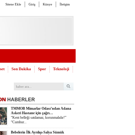
Sitene Ekle
Giriş
Künye
İletişim
set
Son Dakika
Spor
Teknoloji
ON
HABERLER
TMMOB Mimarlar Odası’ndan Adana
Askeri Hastane için çağrı…
“Kent belleği satılamaz, korunmalıdır!”
“Cumhur...
Bebelerin İlk Ayrılışı-Salya Sümük