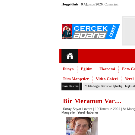
Hoşgeldiniz
8 Ağustos 2026, Cumartesi
Dünya
Eğitim
Ekonomi
Foto Ga
Tüm Manşetler
Video Galeri
Yerel
Son Dakika
TMMOB Mimarlar Odası’ndan Adana
Bir Meramım Var…
Seray Sayar Levent
| 19 Temmuz 2024 |
Alt Manş
Manşetler
,
Yerel Haberler