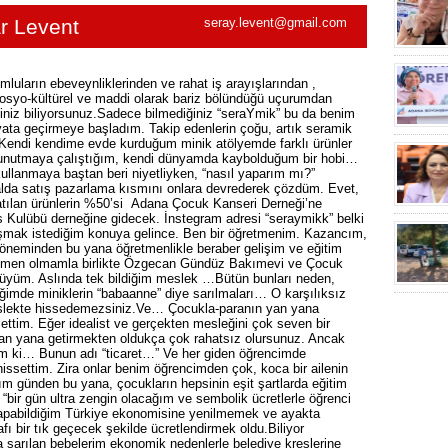
r Levent
seray.levent@gmail.com
luların ebeveynliklerinden ve rahat iş arayışlarından ,
osyo-kültürel ve maddi olarak bariz bölündüğü uçurumdan
niz biliyorsunuz.Sadece bilmediğiniz “seraYmik” bu da benim
ata geçirmeye başladım. Takip edenlerin çoğu, artık seramik
 Kendi kendime evde kurduğum minik atölyemde farklı ürünler
e unutmaya çalıştığım, kendi dünyamda kaybolduğum bir hobi…
n kullanmaya baştan beri niyetliyken, “nasıl yaparım mı?”
alda satış pazarlama kısmını onlara devrederek çözdüm. Evet,
atılan ürünlerin %50’si Adana Çocuk Kanseri Derneği’ne
Kulübü derneğine gidecek. İnstegram adresi “seraymikk” belki
aşmak istediğim konuya gelince. Ben bir öğretmenim. Kazancım,
neminden bu yana öğretmenlikle beraber gelişim ve eğitim
eğitmen olmamla birlikte Özgecan Gündüz Bakımevi ve Çocuk
üyüm. Aslında tek bildiğim meslek …Bütün bunları neden,
mde miniklerin “babaanne” diye sarılmaları… O karşılıksız
meslekte hissedemezsiniz.Ve… Çocukla-paranın yan yana
ettim. Eğer idealist ve gerçekten mesleğini çok seven bir
an yana getirmekten oldukça çok rahatsız olursunuz. Ancak
m ki… Bunun adı “ticaret…” Ve her giden öğrencimde
ssettim. Zira onlar benim öğrencimden çok, koca bir ailenin
ığım günden bu yana, çocukların hepsinin eşit şartlarda eğitim
“bir gün ultra zengin olacağım ve sembolik ücretlerle öğrenci
pabildiğim Türkiye ekonomisine yenilmemek ve ayakta
fı bir tık geçecek şekilde ücretlendirmek oldu.Biliyor
 sarılan bebelerim ekonomik nedenlerle belediye kreşlerine