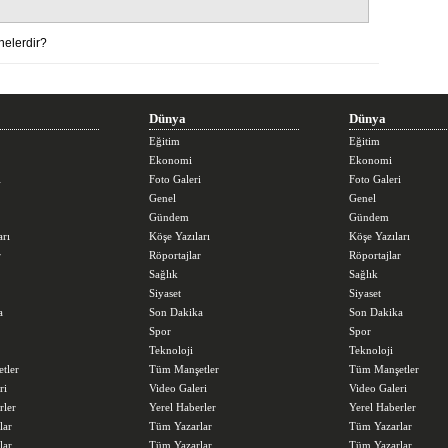
nelerdir?
Dünya
Dünya
Eğitim
Eğitim
Ekonomi
Ekonomi
i
Foto Galeri
Foto Galeri
Genel
Genel
Gündem
Gündem
arı
Köşe Yazıları
Köşe Yazıları
r
Röportajlar
Röportajlar
Sağlık
Sağlık
Siyaset
Siyaset
a
Son Dakika
Son Dakika
Spor
Spor
Teknoloji
Teknoloji
tler
Tüm Manşetler
Tüm Manşetler
ri
Video Galeri
Video Galeri
rler
Yerel Haberler
Yerel Haberler
lar
Tüm Yazarlar
Tüm Yazarlar
lar
Tüm Yazarlar
Tüm Yazarlar