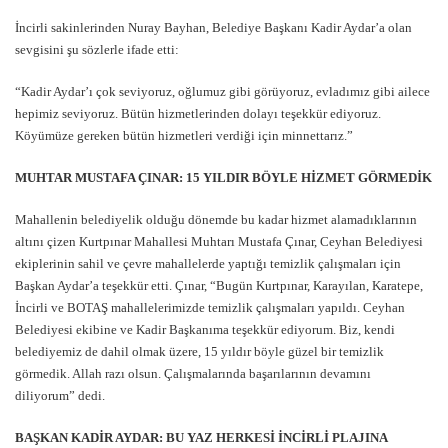
İncirli sakinlerinden Nuray Bayhan, Belediye Başkanı Kadir Aydar’a olan
sevgisini şu sözlerle ifade etti:
“Kadir Aydar’ı çok seviyoruz, oğlumuz gibi görüyoruz, evladımız gibi ailece
hepimiz seviyoruz. Bütün hizmetlerinden dolayı teşekkür ediyoruz.
Köyümüze gereken bütün hizmetleri verdiği için minnettarız.”
MUHTAR MUSTAFA ÇINAR: 15 YILDIR BÖYLE HİZMET GÖRMEDİK
Mahallenin belediyelik olduğu dönemde bu kadar hizmet alamadıklarının
altını çizen Kurtpınar Mahallesi Muhtarı Mustafa Çınar, Ceyhan Belediyesi
ekiplerinin sahil ve çevre mahallelerde yaptığı temizlik çalışmaları için
Başkan Aydar’a teşekkür etti. Çınar, “Bugün Kurtpınar, Karayılan, Karatepe,
İncirli ve BOTAŞ mahallelerimizde temizlik çalışmaları yapıldı. Ceyhan
Belediyesi ekibine ve Kadir Başkanıma teşekkür ediyorum. Biz, kendi
belediyemiz de dahil olmak üzere, 15 yıldır böyle güzel bir temizlik
görmedik. Allah razı olsun. Çalışmalarında başarılarının devamını
diliyorum” dedi.
BAŞKAN KADİR AYDAR: BU YAZ HERKESİ İNCİRLİ PLAJINA