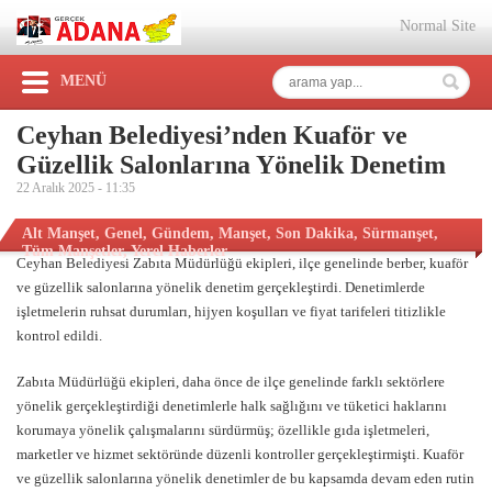
Normal Site
MENÜ
Ceyhan Belediyesi’nden Kuaför ve
Güzellik Salonlarına Yönelik Denetim
22 Aralık 2025 -
11:35
Alt Manşet
,
Genel
,
Gündem
,
Manşet
,
Son Dakika
,
Sürmanşet
,
Tüm Manşetler
,
Yerel Haberler
Ceyhan Belediyesi Zabıta Müdürlüğü ekipleri, ilçe genelinde berber, kuaför
ve güzellik salonlarına yönelik denetim gerçekleştirdi. Denetimlerde
işletmelerin ruhsat durumları, hijyen koşulları ve fiyat tarifeleri titizlikle
kontrol edildi.
Zabıta Müdürlüğü ekipleri, daha önce de ilçe genelinde farklı sektörlere
yönelik gerçekleştirdiği denetimlerle halk sağlığını ve tüketici haklarını
korumaya yönelik çalışmalarını sürdürmüş; özellikle gıda işletmeleri,
marketler ve hizmet sektöründe düzenli kontroller gerçekleştirmişti. Kuaför
ve güzellik salonlarına yönelik denetimler de bu kapsamda devam eden rutin